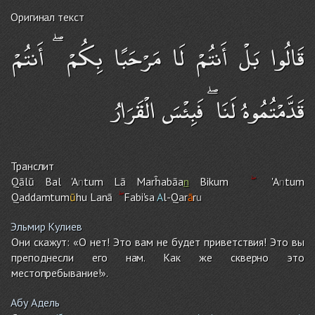
Оригинал текст
قَالُوا بَلْ أَنتُمْ لَا مَرْحَبًا بِكُمْ ۖ أَنتُمْ
قَدَّمْتُمُوهُ لَنَا ۖ فَبِئْسَ الْقَرَارُ
Транслит
Qālū Bal 'A
n
tu
m
Lā Marĥabāa
n
Biku
m
'A
n
tu
m
Qadda
m
tum
ū
h
u
Lanā
Fabi'sa
A
l-Qar
ā
r
u
Эльмир Кулиев
Они скажут: «О нет! Это вам не будет приветствия! Это вы
преподнесли его нам. Как же скверно это
местопребывание!».
Абу Адель