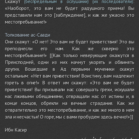
Скажут
:
(беспредельным в ослушании)
(их последователи)
«Наоборот, это вам не будет радушного приема! Вы
представили нам это [заблуждение], и как же ужасно это
местопребывание!»
Толкование ас-Саади
Они скажут: «О нет! Это вам не будет приветствия! Это вы
преподнесли его нам. Как же скверно это
местопребывание!» [[Как только неверующие окажутся в
Преисподней, одни из них начнут укорять и обвинять
других. Вошедшие в Ад первыми мученики скажут
остальным: «Нет вам приветствия! Воистину, вам надлежит
гореть в огне!» В ответ им скажут: «Это вам не будет
приветствия! Вы призывали нас совершать грехи, искушали
нас лживыми обещаниями, отвращали нас от истины и, в
конце концов, обрекли на вечные страдания. Как же
отвратительно это местопребывание, и как же много в нем
зла и несчастья! О горе, мы с вами пробудем здесь вечно!»]]
Ибн Касир