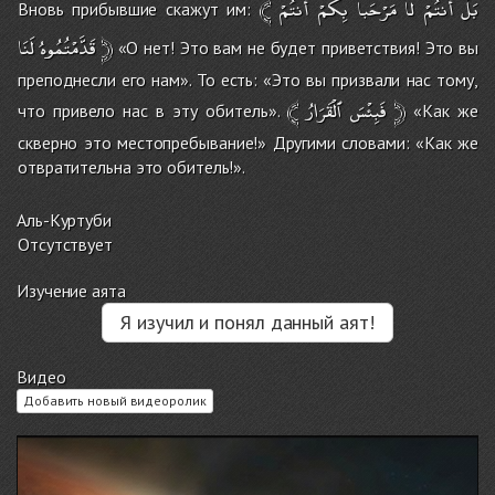
﴾
أَنتُمْ
بِكُمْ
مَرْحَباً
لاَ
أَنتُمْ
بَلْ
Вновь прибывшие скажут им:
لَنَا
قَدَّمْتُمُوهُ
﴿
«О нет! Это вам не будет приветствия! Это вы
преподнесли его нам». То есть: «Это вы призвали нас тому,
﴾
ٱلْقَرَارُ
فَبِئْسَ
﴿
что привело нас в эту обитель».
«Как же
скверно это местопребывание!» Другими словами: «Как же
отвратительна это обитель!».
Аль-Куртуби
Отсутствует
Изучение аята
Я изучил и понял данный аят!
Видео
Добавить новый видеоролик