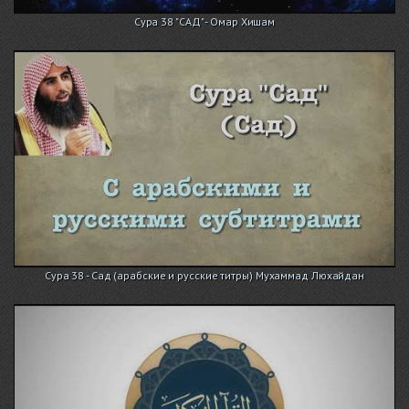
Сура 38 "САД" - Омар Хишам
Сура 38 - Сад (арабские и русские титры) Мухаммад Люхайдан