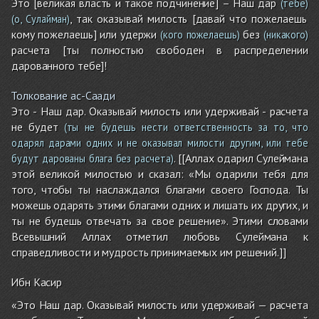
Это [великая власть и такое подчинение] – Наш дар
(тебе)
, так оказывай милость [давай что пожелаешь
(о, Сулайман)
кому пожелаешь] или удержи
без
(кого пожелаешь)
(никакого)
расчета [ты полностью свободен в распределении
дарованного тебе]!
Толкование ас-Саади
Это - Наш дар. Оказывай милость или удерживай - расчета
не будет
(ты не будешь нести ответственность за то, что
одарял дарами одних и не оказывал милости другим, или тебе
. [[Аллах одарил Сулеймана
будут дарованы блага без расчета)
этой великой милостью и сказал: «Мы одарили тебя для
того, чтобы ты наслаждался благами своего Господа. Ты
можешь одарять этими благами одних и лишать их других, и
ты не будешь отвечать за свое решение». Этими словами
Всевышний Аллах отметил любовь Сулеймана к
справедливости и мудрость принимаемых им решений.]]
Ибн Касир
«Это Наш дар. Оказывай милость или удерживай — расчета