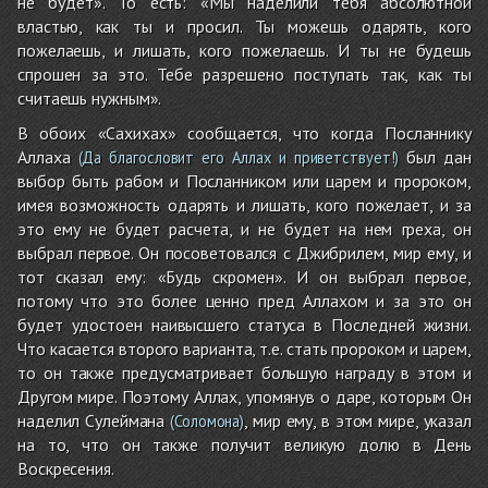
не будет». То есть: «Мы наделили тебя абсолютной
властью, как ты и просил. Ты можешь одарять, кого
пожелаешь, и лишать, кого пожелаешь. И ты не будешь
спрошен за это. Тебе разрешено поступать так, как ты
считаешь нужным».
В обоих «Сахихах» сообщается, что когда Посланнику
Аллаха
был дан
(Да благословит его Аллах и приветствует!)
выбор быть рабом и Посланником или царем и пророком,
имея возможность одарять и лишать, кого пожелает, и за
это ему не будет расчета, и не будет на нем греха, он
выбрал первое. Он посоветовался с Джибрилем, мир ему, и
тот сказал ему: «Будь скромен». И он выбрал первое,
потому что это более ценно пред Аллахом и за это он
будет удостоен наивысшего статуса в Последней жизни.
Что касается второго варианта, т.е. стать пророком и царем,
то он также предусматривает большую награду в этом и
Другом мире. Поэтому Аллах, упомянув о даре, которым Он
наделил Сулеймана
, мир ему, в этом мире, указал
(Соломона)
на то, что он также получит великую долю в День
Воскресения.