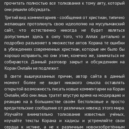
прочитать полностью все толкования к тому аяту, который
они решили обсуждать.
Третий вид комментариев - сообщения от христиан, типично
желающих протолкнуть свою идеологию на мусульманский
сайт, что естественно никогда не будет являться
допустимым здесь в силу того, что Аллах детально и
подробно разъясняет в множестве аятов Корана те ошибки
в убеждениях современных христиан, которые им было бы
хорошо исправить, но они этим, конечно же, заниматься не
собираются. Данный разговор закрыт и обсуждениям на
Коран Онлайн не подлежит.
В свете вышеуказанных причин, автор сайта в данный
момент более не видит никакого смысла оставлять
открытой возможность писать новые комментарии на Коран
Онлайн, ибо они лишь тратят впустую время на модерацию и
реакцию на в большинстве своём бестолковые и просто
вредительские сообщения от различных невежд этого мира.
Изучайте внимательно толкования известных учёных,
изучайте тексты Корана и хадисы и устремляйте свои
сердца к истине, а не к различным новоизобретённым