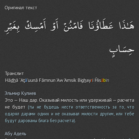
Оригинал текст
هَـٰذَا عَطَاؤُنَا فَامْنُنْ أَوْ أَمْسِكْ بِغَيْرِ
حِسَابٍ
Транслит
Hā
dh
ā `Aţ
ā
'uunā Fā
m
nun 'Aw 'A
m
sik Bi
gh
ay
r
i Ĥis
ā
b
in
Эльмир Кулиев
Это — Наш дар. Оказывай милость или удерживай — расчета
не будет
(ты не будешь нести ответственность за то, что
одарял дарами одних и не оказывал милости другим, или тебе
.
будут дарованы блага без расчета)
Абу Адель