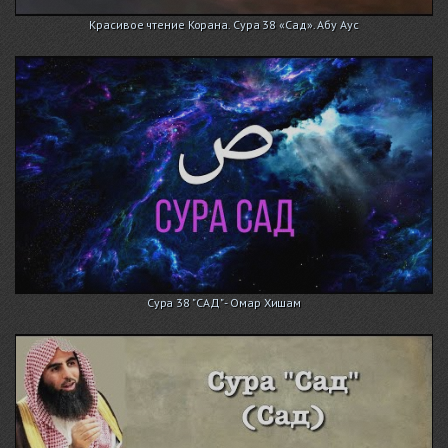
Красивое чтение Корана. Сура 38 «Сад». Абу Аус
Сура 38 "САД" - Омар Хишам