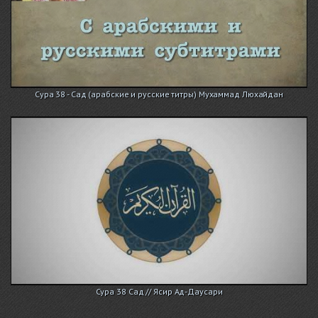
Сура 38 - Сад (арабские и русские титры) Мухаммад Люхайдан
Сура 38 Сад // Ясир Ад-Даусари