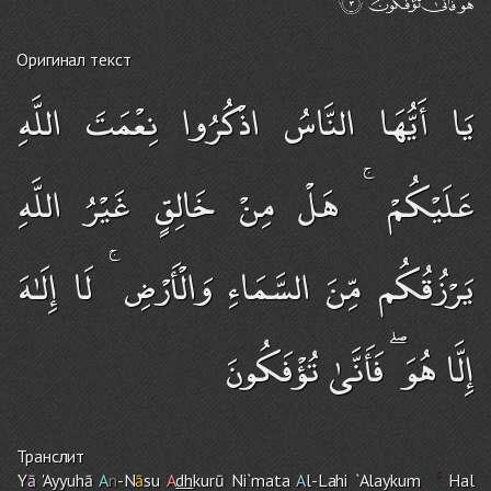
Оригинал текст
يَا أَيُّهَا النَّاسُ اذْكُرُوا نِعْمَتَ اللَّهِ
عَلَيْكُمْ ۚ هَلْ مِنْ خَالِقٍ غَيْرُ اللَّهِ
يَرْزُقُكُم مِّنَ السَّمَاءِ وَالْأَرْضِ ۚ لَا إِلَـٰهَ
إِلَّا هُوَ ۖ فَأَنَّىٰ تُؤْفَكُونَ
Транслит
Y
ā
'Ayyuhā
A
n
-N
ā
su
A
dh
kurū Ni`mata
A
l-Lah
i
`Alayku
m
Hal