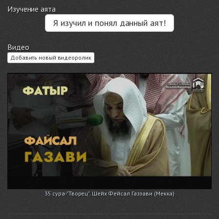
Изучение аята
Я изучил и понял данный аят!
Видео
Добавить новый видеоролик
35 сура-"Творец". Шейх Фейсал Газзави (Мекка)