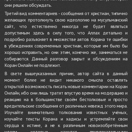
они решили обсуждать.
Третий вид комментариев - сообщения от христиан, типично
желающих протолкнуть свою идеологию на мусульманский
сайт, что естественно никогда не будет являться
допустимым здесь в силу того, что Аллах детально и
подробно разъясняет в множестве аятов Корана те ошибки
в убеждениях современных христиан, которые им было бы
хорошо исправить, но они этим, конечно же, заниматься не
собираются. Данный разговор закрыт и обсуждениям на
Коран Онлайн не подлежит.
В свете вышеуказанных причин, автор сайта в данный
момент более не видит никакого смысла оставлять
открытой возможность писать новые комментарии на Коран
Онлайн, ибо они лишь тратят впустую время на модерацию и
реакцию на в большинстве своём бестолковые и просто
вредительские сообщения от различных невежд этого мира.
Изучайте внимательно толкования известных учёных,
изучайте тексты Корана и хадисы и устремляйте свои
сердца к истине, а не к различным новоизобретённым
идеям, которые кажутся привлекательными