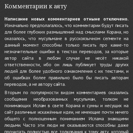
Комментарии к аяту
Написание новых комментариев отныне отключено.
Изначально предполагалось, что комментарии будут писать
для более глубоких размышлений над смыслами Корана, но
оказалось, что мусульмане в русскоязычном сегменте на
данный момент способны только писать про какие-то
незначительные ошибки в текстах переводов, за которые
автор сайта в любом случае не несёт никакой
ответственности, ибо он лишь публикует труды других
людей для более удобного ознакомления с их текстами, и
об ошибках более правильно было бы писать авторам
переводов, а не автору сайта.
Вторым по популярности видом комментариев оказались
сообщения необразованных мусульман, толком не
понимающих Ислам в свете Корана и сунны и несущих на
сайт различные искажённые идеи, не имеющие почти ничего
общего с полноценным пониманием Ислама знающими
людьми. Часто эти люди не оказываются способны даже
прочитать полностью все толкования к тому аяту, который