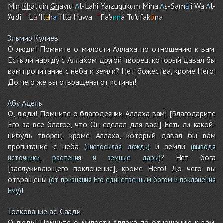
Min
Kh
āliqin
Gh
ayru
A
l-Lah
i
Yarzuquku
m
Mina
A
s-Sam
ā
'i Wa
A
l-
'Arđi
L
ā
'Il
ā
h
a
'Illā Huwa
Fa'a
nn
á Tu'ufak
ū
n
a
Эльмир Кулиев
О люди! Помните о милости Аллаха по отношению к вам.
Есть ли наряду с Аллахом другой творец, который давал бы
вам пропитание с неба и земли? Нет божества, кроме Него!
До чего же вы отвращены от истины!
Абу Адель
О, люди! Помните о благодеянии Аллаха вам! [Благодарите
Его за все благое, что Он сделал для вас!] Есть ли какой-
нибудь творец, кроме Аллаха, который давал бы вам
пропитание с неба
и земли
(ниспосылая дождь)
(выводя
? Нет бога
источники, растения и земные дары)
[заслуживающего поклонение], кроме Него! До чего вы
отвращены
(от признания Его единственным богом и поклонения
!
Ему)
Толкование ас-Саади
О люди! Помните о милости Аллаха по отношению к вам.