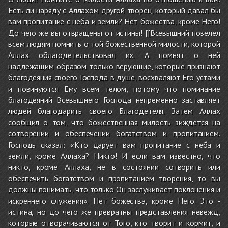
Есть ли наряду с Аллахом другой творец, который давал бы
вам пропитание с неба и земли? Нет божества, кроме Него!
До чего же вы отвращены от истины! [[Всевышний повелел
всем людям помнить о той божественной милости, которой
Аллах облагодетельствовал их. А помнят о ней
надлежащим образом только верующие, которые признают
благодеяния своего Господа в душе, восхваляют Его устами
и повинуются Ему всем телом, потому что поминание
благодеяний Всевышнего Господа непременно заставляет
людей благодарить своего Благодетеля. Затем Аллах
сообщил о том, что божественная милость зиждется на
сотворении и обеспечении богатством и пропитанием.
Господь сказал: «Кто дарует вам пропитание с неба и
земли, кроме Аллаха? Никто! И если вам известно, что
никто, кроме Аллаха, не в состоянии сотворить или
обеспечить богатством и пропитанием творения, то вы
должны понимать, что только Он заслуживает поклонения и
искреннего служения». Нет божества, кроме Него. Это -
истина, но до чего же превратны представления невежд,
которые отворачиваются от Того, кто творит и кормит, и