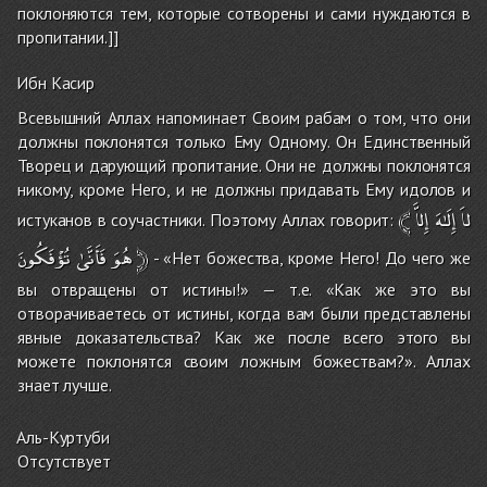
поклоняются тем, которые сотворены и сами нуждаются в
пропитании.]]
Ибн Касир
Всевышний Аллах напоминает Своим рабам о том, что они
должны поклонятся только Ему Одному. Он Единственный
Творец и дарующий пропитание. Они не должны поклонятся
никому, кроме Него, и не должны придавать Ему идолов и
﴾
إِلاَّ
إِلَـٰهَ
لاَ
истуканов в соучастники. Поэтому Аллах говорит:
تُؤْفَكُونَ
فَأَنَّىٰ
هُوَ
﴿
- «Нет божества, кроме Него! До чего же
вы отвращены от истины!» — т.е. «Как же это вы
отворачиваетесь от истины, когда вам были представлены
явные доказательства? Как же после всего этого вы
можете поклонятся своим ложным божествам?». Аллах
знает лучше.
Аль-Куртуби
Отсутствует