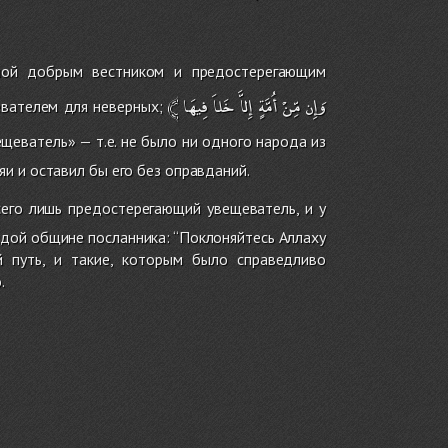
ой добрым вестником и предостерегающим
﴾
فِيهَا
خَلاَ
إِلاَّ
أُمَّةٍ
مِّنْ
وَإِن
евателем для неверных;
щеватель» — т.е. не было ни одного народа из
и и оставил бы его без оправданий.
сего лишь предостерегающий увещеватель, и у
ждой общине посланника: ‘‘Поклоняйтесь Аллаху
ой путь, и такие, которым было справедливо
.