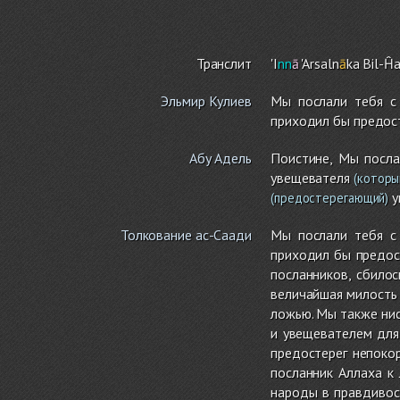
Транслит
'I
nn
ā
'Arsaln
ā
ka Bil-Ĥ
Эльмир Кулиев
Мы послали тебя с
приходил бы предос
Абу Адель
Поистине, Мы посла
увещевателя
(которы
у
(предостерегающий)
Толкование ас-Саади
Мы послали тебя с
приходил бы предос
посланников, сбилос
величайшая милость 
ложью. Мы также ни
и увещевателем для
предостерег непоко
посланник Аллаха к
народы в правдивост