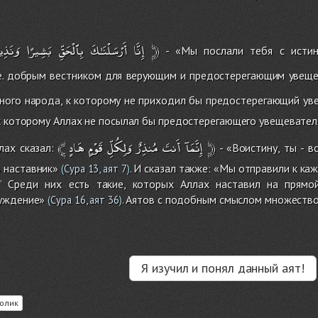
وَنَذِي
بَشِيرًا
بِٱلْحَقِّ
أَرْسَلْنَـٰكَ
إِنَّا
﴿
- «Мы послали тебя с истин
е. добрым вестником для верующим и предостерегающим увещ
дного народа, к которому не приходил бы предостерегающий уве
к которому Аллах не посылал бы предостерегающего увещевателя
﴾
هَادٍ
قَوْمٍ
وَلِكُلِّ
مُنذِرٌ
أَنتَ
إِنَّمَآ
﴿
лах сказал:
- «Воистину, ты - в
 наставник»
. И сказал также: «Мы отправили к ка
(
Сура 13, аят 7
)
!’’ Среди них есть такие, которых Аллах наставил на прям
уждение»
. Аятов с подобным смыслом множество
(
Сура 16, аят 36
)
Я изучил и понял данный аят!
олик