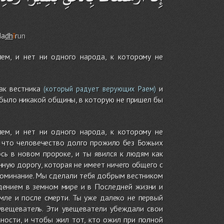
Na
dh
ī
r
un
ем, и нет ни одного народа, к которому не
ак вестника
и
(который радует верующих Раем)
е было никакой общины, в которую не пришел бы
ем, и нет ни одного народа, к которому не
у что человечество долго прожило без Божьих
ось в новом пророке, и ты явился к людям как
ную дорогу, которая не имеет ничего общего с
поминание. Мы сделали тебя добрым вестником
дением в земном мире и в Последней жизни и
мле и после смерти. Ты уже далеко не первый
увещеватель. Эти увещеватели убеждали свои
ности, и чтобы жил тот, кто ожил при полной