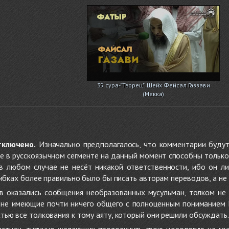
35 сура-"Творец". Шейх Фейсал Газзави
(Мекка)
тключено.
Изначально предполагалось, что комментарии будут
не в русскоязычном сегменте на данный момент способны только
 в любом случае не несёт никакой ответственности, ибо он л
ибках более правильно было бы писать авторам переводов, а не 
 оказались сообщения необразованных мусульман, толком не
, не имеющие почти ничего общего с полноценным пониманием
ью все толкования к тому аяту, который они решили обсуждать.
стиан, типично желающих протолкнуть свою идеологию на мус