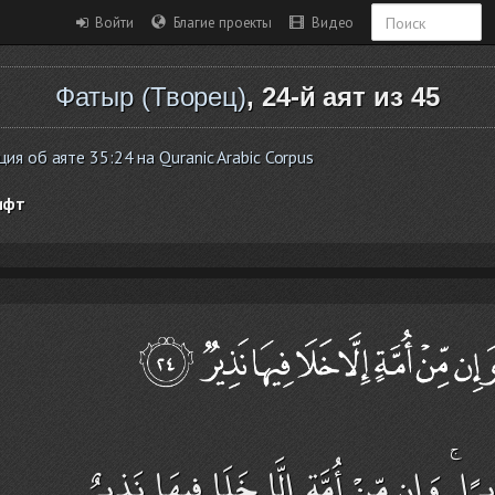
Войти
Благие проекты
Видео
Фатыр (Творец)
, 24-й аят из 45
я об аяте 35:24 на Quranic Arabic Corpus
ифт
رًا ۚ وَإِن مِّنْ أُمَّةٍ إِلَّا خَلَا فِيهَا نَذِيرٌ