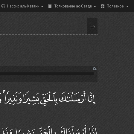
Нассир аль-Катами
Толкование ас-Саади
Полезное
→
إِنَّا أَرْسَلْنَاكَ بِالْحَقِّ بَشِيرًا وَنَذِي