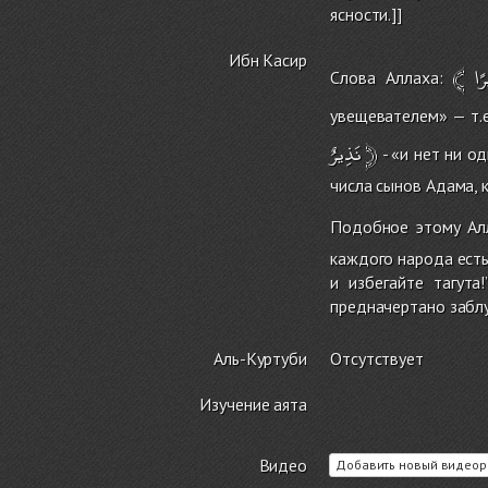
ясности.]]
Ибн Касир
﴾
رًا
Слова Аллаха:
увещевателем» — т.
نَذِيرٌ
﴿
- «и нет ни о
числа сынов Адама, 
Подобное этому Ал
каждого народа есть
и избегайте тагута
предначертано забл
Аль-Куртуби
Отсутствует
Изучение аята
Видео
Добавить новый видеор