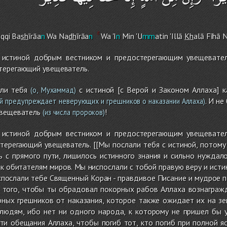
aqqi Ba
sh
īrāa
n
Wa Na
dh
īrāa
n
Wa 'I
n
Min 'U
mm
atin 'Illā
Kh
alā Fīhā 
 истиной добрым вестником и предостерегающим увещевател
терегающий увещеватель.
ли тебя
с истиной [с Верой и Законом Аллаха] к
(о, Мухаммад)
. И н
й предупреждает неверующих и грешников о наказании Аллаха)
вещеватель
!
(из числа пророков)
 истиной добрым вестником и предостерегающим увещевател
терегающий увещеватель. [[Мы послали тебя с истиной, потом
ь с прямого пути, лишилось истинного знания и сильно нуждал
к обитателям миров. Мы ниспослали с тобой правую веру и истин
спослали тебе Священный Коран - правдивое Писание и мудрое 
 того, чтобы ты обрадовал покорных рабов Аллаха вознаграж
рных грешников от наказания, которое также ожидает их на зе
 людям, ибо нет ни одного народа, к которому не пришел бы 
и обещания Аллаха, чтобы погиб тот, кто погиб при полной яс