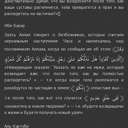
действительно думал, что вы воскреснете после того, как
ваши суставы расчленятся, тела превратятся в прах и вы
распадетесь на частички?»]]
Ибн Касир
Здесь Аллах говорит о безбожниках, которые считали
нереальным наступление Часа и насмехались над
﴾وَقَالَ
посланником Аллаха, когда он сообщал им об этом:
مُمَزَّقٍ﴿
ٱلَّذِينَ
كَفَرُواْ
هَلْ
نَدُلُّكُمْ
عَلَىٰ
رَجُلٍ
ينَُبِّئُكُمْ
إِذَا
مُزِّقْتُمْ
كُلَّ
«Неверующие сказали: ‘‘Указать ли вам на мужа, который
возвещает вам, что после того, как вы полностью
распадетесь? » — т.е. когда ваши тела разложатся и
﴾
إِنَّكُمْ
﴿
разойдутся по частицам в земле;
«поистине вы» –
﴾
جَدِيدٍ
خَلْقٍ
لَفِى
﴿
т.е. после того, как всё это случится;
«окажетесь в новом творении? » — т.е. «будите возвращены
к жизни и будете получать новый удел».
Аль-Куртуби