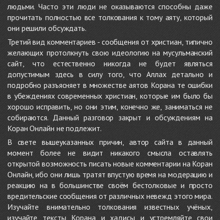
людьми. Часто эти люди не оказываются способны даже
прочитать полностью все толкования к тому аяту, который
они решили обсуждать.
Третий вид комментариев - сообщения от христиан, типично
желающих протолкнуть свою идеологию на мусульманский
сайт, что естественно никогда не будет являться
допустимым здесь в силу того, что Аллах детально и
подробно разъясняет в множестве аятов Корана те ошибки
в убеждениях современных христиан, которые им было бы
хорошо исправить, но они этим, конечно же, заниматься не
собираются. Данный разговор закрыт и обсуждениям на
Коран Онлайн не подлежит.
В свете вышеуказанных причин, автор сайта в данный
момент более не видит никакого смысла оставлять
открытой возможность писать новые комментарии на Коран
Онлайн, ибо они лишь тратят впустую время на модерацию и
реакцию на в большинстве своём бестолковые и просто
вредительские сообщения от различных невежд этого мира.
Изучайте внимательно толкования известных учёных,
изучайте тексты Корана и хадисы и устремляйте свои