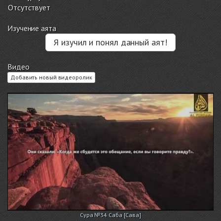
Отсутствует
Изучение аята
Я изучил и понял данный аят!
Видео
Добавить новый видеоролик
Сура №34 Саба [Сава]