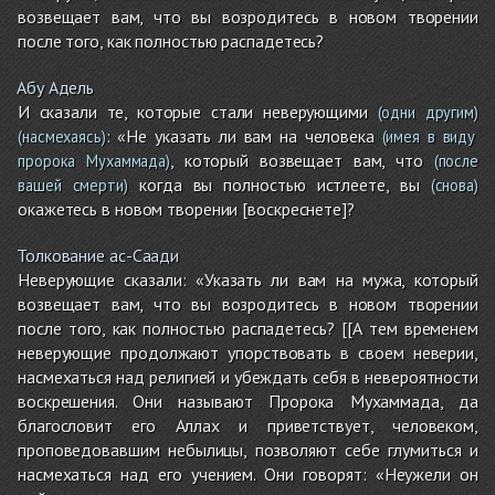
возвещает вам, что вы возродитесь в новом творении
после того, как полностью распадетесь?
Абу Адель
И сказали те, которые стали неверующими
(одни другим)
: «Не указать ли вам на человека
(насмехаясь)
(имея в виду
, который возвещает вам, что
пророка Мухаммада)
(после
когда вы полностью истлеете, вы
вашей смерти)
(снова)
окажетесь в новом творении [воскреснете]?
Толкование ас-Саади
Неверующие сказали: «Указать ли вам на мужа, который
возвещает вам, что вы возродитесь в новом творении
после того, как полностью распадетесь? [[А тем временем
неверующие продолжают упорствовать в своем неверии,
насмехаться над религией и убеждать себя в невероятности
воскрешения. Они называют Пророка Мухаммада, да
благословит его Аллах и приветствует, человеком,
проповедовавшим небылицы, позволяют себе глумиться и
насмехаться над его учением. Они говорят: «Неужели он