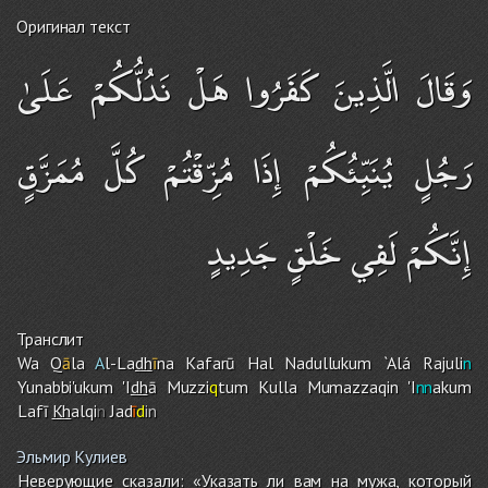
Оригинал текст
وَقَالَ الَّذِينَ كَفَرُوا هَلْ نَدُلُّكُمْ عَلَىٰ
رَجُلٍ يُنَبِّئُكُمْ إِذَا مُزِّقْتُمْ كُلَّ مُمَزَّقٍ
إِنَّكُمْ لَفِي خَلْقٍ جَدِيدٍ
Транслит
Wa Q
ā
la
A
l-La
dh
ī
na Kafarū Hal Nadulluku
m
`Alá Rajuli
n
Yunabbi'uku
m
'I
dh
ā Muzzi
q
tu
m
Kulla Mumazzaqin 'I
nn
aku
m
Lafī
Kh
alqi
n
Jad
ī
d
in
Эльмир Кулиев
Неверующие сказали: «Указать ли вам на мужа, который