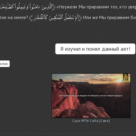
ٱلأَرْضِ﴿
ٱلَّذِينَ
ءَامَنُواْ
وَعَمِلُواْ
ٱلصَّٰلِحَٰت
«Неужели Мы приравним тех, кто увер
﴾
ٱلْمُتَّقِينَ
نَجْعَلُ
أَمْ
كَٱلْفُجَّارِ﴿
тие на земле?
Или же Мы приравним бо
Я изучил и понял данный аят!
олик
Сура №34 Саба [Сава]