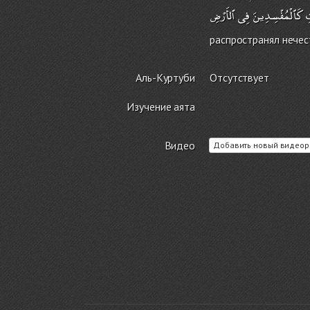
ِ
كَٱلْمُفْسِدِينَ
فِى
распространял нечес
Аль-Куртуби
Отсутствует
Изучение аята
Видео
Добавить новый видеор