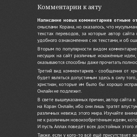
Комментарии к аяту
Написание новых комментариев отныне о
смыслами Корана, но оказалось, что мусульма
текстах переводов, за которые автор сайта
удобного ознакомления с их текстами, и об ош
Вторым по популярности видом комментариев
несущих на сайт различные искажённые идеи
оказываются способны даже прочитать полност
Третий вид комментариев - сообщения от хри
будет являться допустимым здесь в силу тог
христиан, которые им было бы хорошо исправ
Онлайн не подлежит.
В свете вышеуказанных причин, автор сайта 
на Коран Онлайн, ибо они лишь тратят впуст
различных невежд этого мира. Изучайте внима
не к различным новоизобретённым идеям, кото
И пусть Аллах поведёт всех достойных этого 
Также, если у кого-то всё ещё присутствует 