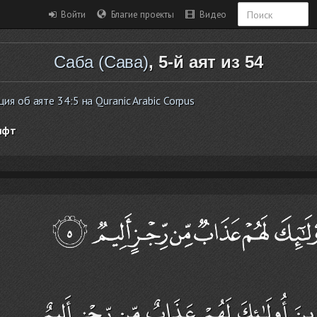
Войти
Благие проекты
Видео
Саба (Сава)
, 5-й аят из 54
 об аяте 34:5 на Quranic Arabic Corpus
ифт
ينَ أُولَـٰئِكَ لَهُمْ عَذَابٌ مِّن رِّجْزٍ أَلِيمٌ