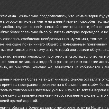
тключено.
Изначально предполагалось, что комментарии будут
не в русскоязычном сегменте на данный момент способны только
 в любом случае не несёт никакой ответственности, ибо он л
ибках более правильно было бы писать авторам переводов, а не 
 оказались сообщения необразованных мусульман, толком не
, не имеющие почти ничего общего с полноценным пониманием
ью все толкования к тому аяту, который они решили обсуждать.
стиан, типично желающих протолкнуть свою идеологию на мус
о, что Аллах детально и подробно разъясняет в множестве аято
ить, но они этим, конечно же, заниматься не собираются. Да
в данный момент более не видит никакого смысла оставлять от
ую время на модерацию и реакцию на в большинстве своём бест
тельно толкования известных учёных, изучайте тексты Корана и 
рые кажутся привлекательными необразованным душам. Благо - в 
людей прямой дорогой.
желание обсудить более детально некоторые аспекты Ислама - в