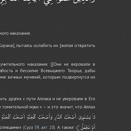
ного наказания.
рана], пытаясь ослабить их [желая отвратить
чительного наказания. [[Они не веровали в
лабость и бессилие Всевышнего Творца, дабы
оме вечных мучений, которым подвергнутся их
ить других с пути Аллаха и не уверовали в Его
з томительной муки » — и это значит, что Аллах
﴾لاَ
يَسْتَوِىۤ
أَصْحَٰبُ
ٱلنَّارِ
وَأَصْحَٰبُ
ٱلْجَنَّةِ
أَصْحَٰبُ
ٱلْجَنَّةِ
﴾
نَجْعَلُ
أَمْ
успевшими»
. А также:
(
Сура 59, аят 20
)