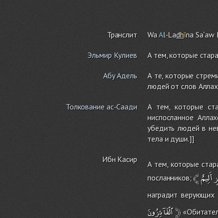
Транслит
Wa
A
l-La
dh
ī
na Sa`aw 
Эльмир Кулиев
А тем, которые стар
Абу Адель
А те, которые стрем
людей от слов Аллах
Толкование ас-Саади
А тем, которые ста
ниспосланное Аллах
убедить людей в не
тела и души.]]
Ибн Касир
А тем, которые стар
﴾
أَلِيمٌ
زٍ
посланников;
наградит верующих 
ٱلْفَآئِزُونَ
﴿
«Обитател