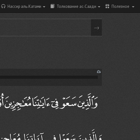
Нассир аль-Катами
Толкование ас-Саади
Полезное
→
وَالَّذِينَ سَعَوْا فِي آيَاتِنَا مُعَاجِزِ