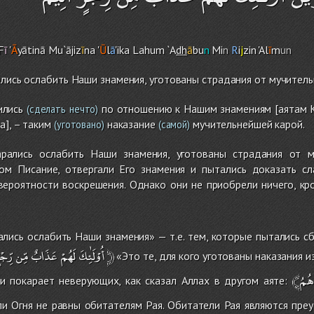
F
ī
'
Ā
yātinā Mu`ājiz
ī
na '
Ū
l
ā
'ika Lahu
m
`A
dh
ā
bu
n
Mi
n
R
i
j
zin 'Al
ī
m
un
ались ослабить Наши знамения, уготованы страдания от мучитель
ились
по отношению к Нашим знамениям [аятам Ко
(сделать нечто)
а], – таким
наказание
мучительнейшей карой.
(уготовано)
(самой)
рались ослабить Наши знамения, уготованы страдания от му
ом Писание, отвергали Его знамения и пытались доказать с
вероятности воскрешения. Однако они не приобрели ничего, кр
ались ослабить Наши знамения» — т.е. тем, которые пытались сб
رِّجْ
مِّن
عَذَابٌ
لَهُمْ
أُوْلَٰئِكَ
﴿
«Это те, для кого уготованы наказания и
هُمُ
и покарает неверующих, как сказал Аллах в другом аяте:
и Огня не равны обитателям Рая. Обитатели Рая являются пре