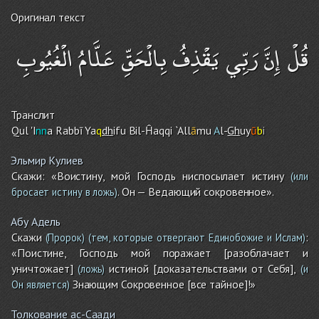
Оригинал текст
قُلْ إِنَّ رَبِّي يَقْذِفُ بِالْحَقِّ عَلَّامُ الْغُيُوبِ
Транслит
Qul 'I
nn
a Rabbī Ya
q
dh
ifu Bil-Ĥaqqi `All
ā
mu
A
l-
Gh
uy
ū
b
i
Эльмир Кулиев
Скажи: «Воистину, мой Господь ниспосылает истину
(или
. Он — Ведающий сокровенное».
бросает истину в ложь)
Абу Адель
Скажи
:
(Пророк)
(тем, которые отвергают Единобожие и Ислам)
«Поистине, Господь мой поражает [разоблачает и
уничтожает]
истиной [доказательствами от Себя],
(ложь)
(и
Знающим Сокровенное [все тайное]!»
Он является)
Толкование ас-Саади