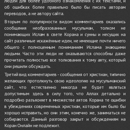
людей для более удобного ознакомления с их текстами, и
об ошибках более правильно было бы писать авторам
переводов, а не автору сайта.
Вторым по популярности видом комментариев оказались
сообщения необразованных мусульман, толком не
понимающих Ислам в свете Корана и сунны и несущих на
сайт различные искажённые идеи, не имеющие почти ничего
общего с полноценным пониманием Ислама знающими
людьми. Часто эти люди не оказываются способны даже
прочитать полностью все толкования к тому аяту, который
они решили обсуждать.
Третий вид комментариев - сообщения от христиан, типично
желающих протолкнуть свою идеологию на мусульманский
сайт, что естественно никогда не будет являться
допустимым здесь в силу того, что Аллах детально и
подробно разъясняет в множестве аятов Корана те ошибки
в убеждениях современных христиан, которые им было бы
хорошо исправить, но они этим, конечно же, заниматься не
собираются. Данный разговор закрыт и обсуждениям на
Коран Онлайн не подлежит.