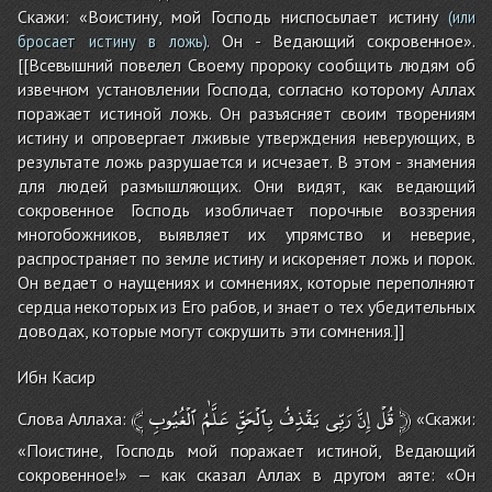
Скажи: «Воистину, мой Господь ниспосылает истину
(или
. Он - Ведающий сокровенное».
бросает истину в ложь)
[[Всевышний повелел Своему пророку сообщить людям об
извечном установлении Господа, согласно которому Аллах
поражает истиной ложь. Он разъясняет своим творениям
истину и опровергает лживые утверждения неверующих, в
результате ложь разрушается и исчезает. В этом - знамения
для людей размышляющих. Они видят, как ведающий
сокровенное Господь изобличает порочные воззрения
многобожников, выявляет их упрямство и неверие,
распространяет по земле истину и искореняет ложь и порок.
Он ведает о наущениях и сомнениях, которые переполняют
сердца некоторых из Его рабов, и знает о тех убедительных
доводах, которые могут сокрушить эти сомнения.]]
Ибн Касир
﴾
ٱلْغُيُوبِ
عَلَّٰمُ
بِٱلْحَقِّ
يَقْذِفُ
رَبِّى
إِنَّ
قُلْ
﴿
Слова Аллаха:
«Скажи:
«Поистине, Господь мой поражает истиной, Ведающий
сокровенное!» — как сказал Аллах в другом аяте: «Он