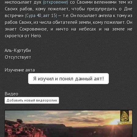
ниспосылает дух
со Своими велениями тем из
(откровение)
Своих рабов, кому пожелает, чтобы предупредить о Дне
встречи»
— т.е. Он посылает ангела к тому из
(
Сура 40, аят 15
)
рабов Своих, из числа обитателей земли, кому пожелает. Он
знает Сокровенное, и ничто на небесах и на земле не
скроется от Него.
Аль-Куртуби
Отсутствует
Изучение аята
Я изучил и понял данный аят!
Видео
Добавить новый видеоролик