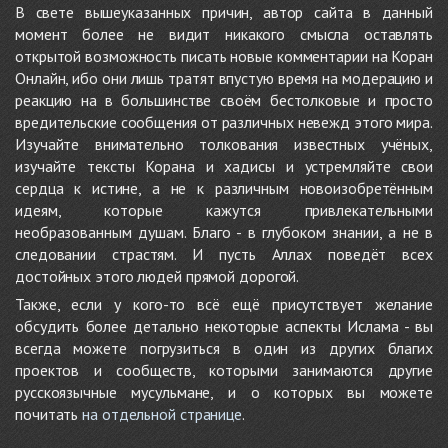
В свете вышеуказанных причин, автор сайта в данный
момент более не видит никакого смысла оставлять
открытой возможность писать новые комментарии на Коран
Онлайн, ибо они лишь тратят впустую время на модерацию и
реакцию на в большинстве своём бестолковые и просто
вредительские сообщения от различных невежд этого мира.
Изучайте внимательно толкования известных учёных,
изучайте тексты Корана и хадисы и устремляйте свои
сердца к истине, а не к различным новоизобретённым
идеям, которые кажутся привлекательными
необразованным душам. Благо - в глубоком знании, а не в
следовании страстям. И пусть Аллах поведёт всех
достойных этого людей прямой дорогой.
Также, если у кого-то всё ещё присутствует желание
обсудить более детально некоторые аспекты Ислама - вы
всегда можете погрузиться в один из других благих
проектов и сообществ, которыми занимаются другие
русскоязычные мусульмане, и о которых вы можете
почитать
на отдельной странице
.