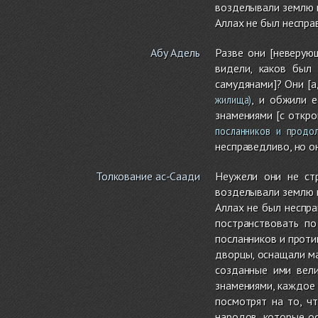
возделывали землю и
Аллах не был неспра
Абу Адель
Разве они [неверую
видели, каков был
самудянами]? Они [а
, и обжили 
жилища)
знамениями [с откро
посланников и продол
несправедливо, но о
Толкование ас-Саади
Неужели они не ст
возделывали землю и
Аллах не был неспр
постранствовать по
посланников и проти
дворцы, оснащали ма
созданные ими вели
знамениями, каждое 
посмотрят на то, ч
народов, которые ос