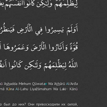
أَوَلَمْ يَسِيرُوا فِي الْأَرْضِ فَيَنظُرُو
قُوَّةً وَأَثَارُوا الْأَرْضَ وَعَمَرُوهَا أ
اللَّهُ لِيَظْلِمَهُمْ وَلَـٰكِن كَانُوا أَن
n
ū
'A
sh
adda Minhu
m
Qūwata
n
Wa 'A
th
ārū
A
l-'Arđa
mā K
ā
na
A
l-Lah
u
Liyažlimahu
m
Wa Laki
n
Kān
ū
то был до них? Они превосходили их силой,