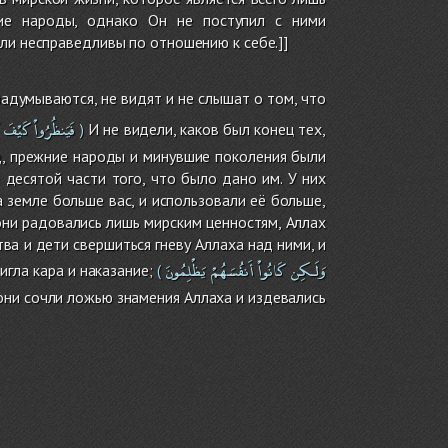
ие народы, однако Он не поступил с ними
ли несправедливы по отношению к себе.]]
 задумываются, не видят и не слышат о том, что
فَيَنظُرُواْ
كَيْفَ
И не видели, каков был конец тех,
)
ад, прежние народы и минувшие поколения были
десятой части того, что было дано им. У них
 земле больше вас, и использовали её больше,
 они радовались лишь мирским ценностям, Аллах
тва и дети свершиться гневу Аллаха над ними, и
وَلَـكِن
كَانُواْ
أَنفُسَهُمْ
يَظْلِمُونَ
игла кара и наказание;
(
 они сочли ложью знамения Аллаха и издевались