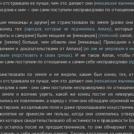
 отстраивали ее лучше, чем это делают они
(мекканские язычник
ведлив к ним — они сами поступили несправедливо по отношению
щие мекканцы и другие] не странствовали по земле [разве он
 конец тех
, которы
(народов, которые не подчинились Аллаху)
диты и самудяне] были мощнее их [мекканцев]
силой,
(телесной)
ее [землю] больше, чем обжили они [мекканцы]. Приходили к 
вением и доказательствами от Аллаха]
(но они не уверовали в ни
. И не таков Аллах, чтобы 
жали упорствовать в своих грехах.)
ни сами поступили по отношению к самим себе несправедливо
(п
ранствовали по земле и не видели, каким был конец тех, к
 отстраивали ее лучше, чем это делают они
(мекканские язычник
аведлив к ним - они сами поступили несправедливо по отношен
 земле и воочию узреть, какой же конец постиг их неверую
вились их повелениям, а наряду с этим они обладали огромной
стерские, возделывали поля и даже прокладывали искусственные 
колепия не принесли им пользы, когда они осмелились отверг
из которых свидетельствовало об истинности и правдивости Бо
то осталось после их предшественников, то они обнаружат т
тавили о себе недобрую память. Таково воздаяние за неверие 