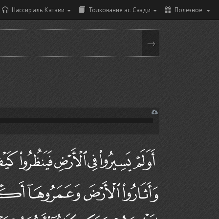
Нассир аль-Катами
Толкование ас-Саади
Полезное
→