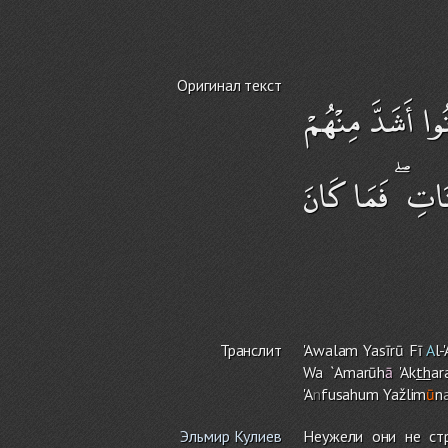
Оригинал текст
ا أَشَدَّ مِنْهُمْ
نَاتِ ۖ فَمَا كَانَ
Транслит
'Awala
m
Yasīrū Fī
A
l-
Wa `Amarūh
ā
'Ak
th
ar
'A
n
fusahu
m
Yažlim
ū
n
Эльмир Кулиев
Неужели они не ст