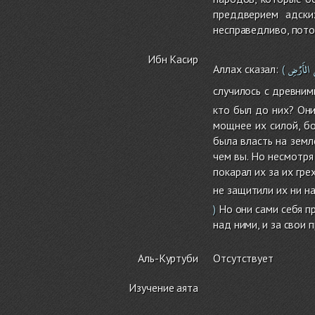
преддверием адски
несправедливо, пото
Ибн Касир
الأَرْضِ
Аллах сказал:
(
случилось с древним
кто был до них? Они
мощнее их силой, бо
была власть на земл
чем вы. Но несмотря
покарал их за их гре
не защитили их ни на
Но они сами себя пр
)
над ними, и за свои 
Аль-Куртуби
Отсутствует
Изучение аята