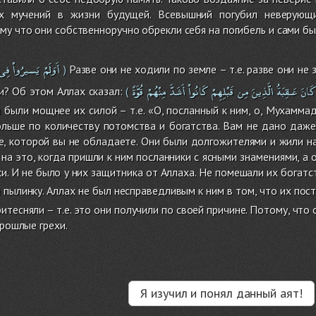
х мучений в жизни будущей. Всевышний погубил неверующ
му что они собственноручно обрекли себя на погибель и сами бы
أَوَلَمْ
يَسيرُواْ
فِى
Разве они не ходили по земле – т.е. разве они не
)
كَانَ
عَـقِبَةُ
الَّذِينَ
مِن
قَبْلِهِمْ
كَانُواْ
أَشَدَّ
مِنْهُمْ
قُوَّةً
и? Об этом Аллах сказал:
(
 были мощнее их силой – т.е. «О, посланный к ним, о, Мухамм
льше по количеству потомства и богатства. Вам не дано даже 
е, которой вы не обладаете. Они были долгожителями и жили на
 на это, когда пришли к ним посланники с ясными знамениями, а
хи. И не было у них защитника от Аллаха. Не помешали их богатс
 пылинку. Аллах не был несправедливым к ним в том, что их пост
итесняли – т.е. это они получили по своей причине. Потому, что
прошлые грехи.
Я изучил и понял данный аят!