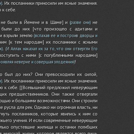
. Их посланники приносили им ясные знамения.
и)
 к себе.
и не были в Йемене и в Шаме] и
не
(разве они)
е были до них [что произошло с адитами и
 и взрыли землю
(вспахав ее и построив дворцы и
ним [к тем народам] их посланники с ясными
.
х)
(И Аллах наказал их за то, что они отвергли Его
поступить с ними [с погубленными народами]
!
роявляя неверие и совершая злодеяния)
то был до них? Они превосходили их силой,
. Их посланники приносили им ясные знамения.
и)
ию к себе. [[Всевышний предложил неверующим
щих предшественников. Они также отвергали
 мощью и большими возможностями. Они строили
русла для рек. Однако ни огромная власть, ни
нуть посланников, которые явились к ним со
жьего учения. И если современные неверующие
олько опустевшие жилища и останки погибших
в мирской жизни, которое является всего лишь