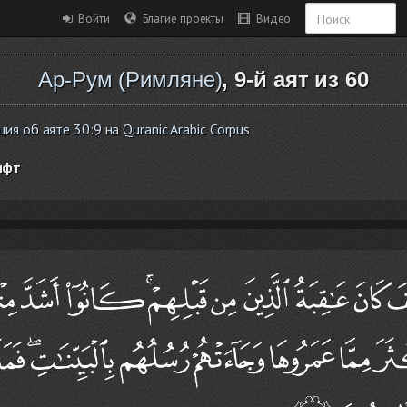
Войти
Благие проекты
Видео
Ар-Рум (Римляне)
, 9-й аят из 60
 об аяте 30:9 на Quranic Arabic Corpus
ифт