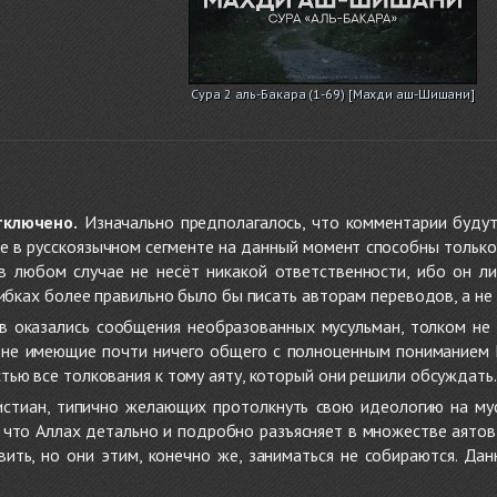
Сура 2 аль-Бакара (1-69) [Махди аш-Шишани]
тключено.
Изначально предполагалось, что комментарии будут
не в русскоязычном сегменте на данный момент способны только
 в любом случае не несёт никакой ответственности, ибо он л
ибках более правильно было бы писать авторам переводов, а не 
 оказались сообщения необразованных мусульман, толком не
, не имеющие почти ничего общего с полноценным пониманием
ью все толкования к тому аяту, который они решили обсуждать.
стиан, типично желающих протолкнуть свою идеологию на мус
о, что Аллах детально и подробно разъясняет в множестве аято
ить, но они этим, конечно же, заниматься не собираются. Да