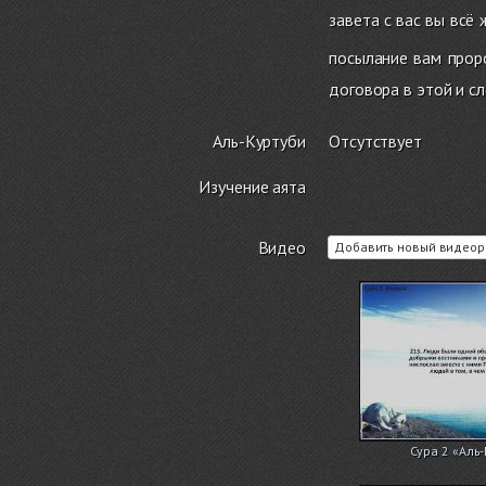
завета с вас вы всё 
посылание вам прор
договора в этой и с
Аль-Куртуби
Отсутствует
Изучение аята
Видео
Добавить новый видеор
Сура 2 «Аль