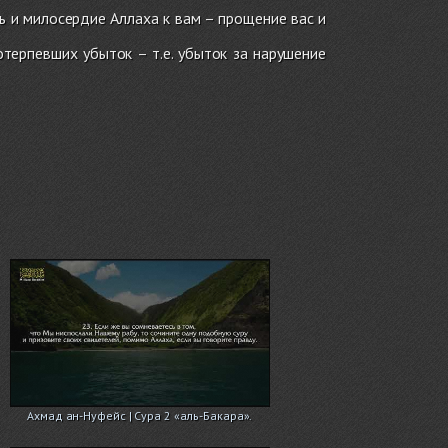
ь и милосердие Аллаха к вам – прощение вас и
терпевших убыток – т.е. убыток за нарушение
Ахмад ан-Нуфейс | Сура 2 «аль-Бакара».