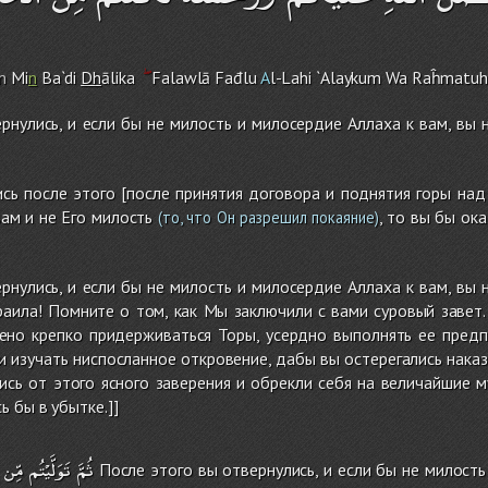
m
Mi
n
Ba`di
Dh
ālika
Falawlā Fađlu
A
l-Lah
i
`Alayku
m
Wa Raĥmatuh
рнулись, и если бы не милость и милосердие Аллаха к вам, вы
сь после этого [после принятия договора и поднятия горы над
ам и не Его милость
, то вы бы ок
(то, что Он разрешил покаяние)
рнулись, и если бы не милость и милосердие Аллаха к вам, вы
раила! Помните о том, как Мы заключили с вами суровый завет.
ено крепко придерживаться Торы, усердно выполнять ее предп
и изучать ниспосланное откровение, дабы вы остерегались наказ
сь от этого ясного заверения и обрекли себя на величайшие му
 бы в убытке.]]
ثُمَّ
تَوَلَّيْتُم
مِّن
После этого вы отвернулись, и если бы не милость