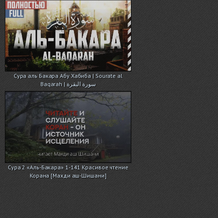
Cура аль Бакара Абу Хабиба | Sourate al
Baqarah | سورة البقرة
Сура 2 «Аль-Бакара» 1-141 Красивое чтение
Корана [Махди аш-Шишани]