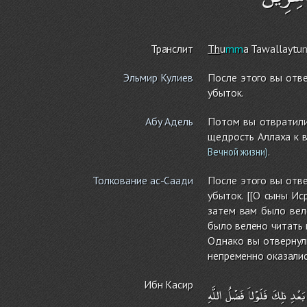
Транслит
Th
u
mm
a Tawallaytu
Эльмир Кулиев
После этого вы отве
убыток.
Абу Адель
Потом вы отвратили
щедрость Аллаха к в
.
Вечной жизни)
Толкование ас-Саади
После этого вы отве
убыток. [[О сыны Ис
затем вам было вел
было велено читать 
Однако вы отвернули
непременно оказались
Ибн Касир
بَعْدِ
ذلِكَ
فَلَوْلاَ
فَضْلُ
اللَّهِ