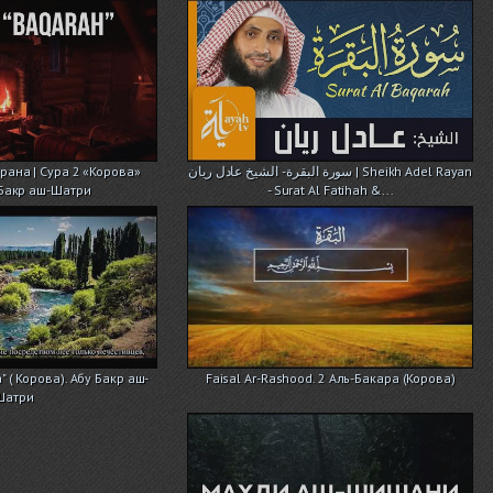
рана | Сура 2 «Корова»
سورة البقرة - الشيخ عادل ريان | Sheikh Adel Rayan
 Бакр аш-Шатри
- Surat Al Fatihah &...
" ( Корова). Абу Бакр аш-
Faisal Ar-Rashood. 2 Аль-Бакара (Корова)
Шатри