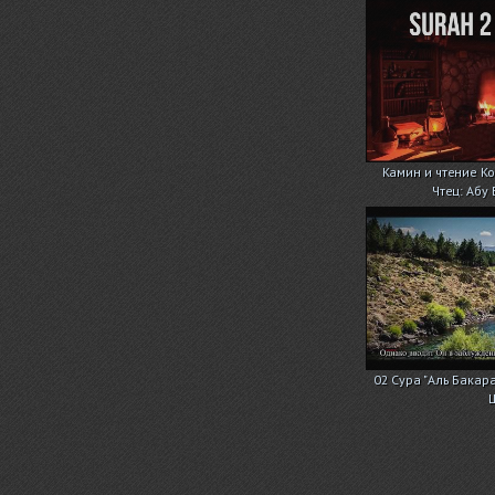
Камин и чтение Ко
Чтец: Абу
02 Сура "Аль Бакара