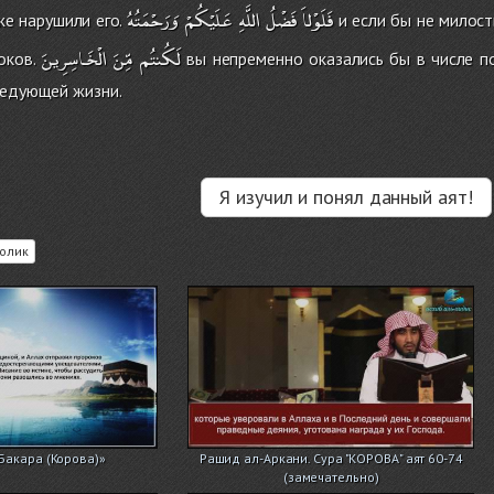
فَلَوْلاَ
فَضْلُ
اللَّهِ
عَلَيْكُمْ
وَرَحْمَتُهُ
же нарушили его.
и если бы не милост
لَكُنتُم
مِّنَ
الْخَـاسِرِينَ
оков.
вы непременно оказались бы в числе по
ледующей жизни.
Я изучил и понял данный аят!
олик
-Бакара (Корова)»
Рашид ал-Аркани. Сура "КОРОВА" аят 60-74
(замечательно)