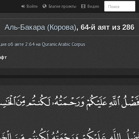
Войти
Благие проекты
Видео
Аль-Бакара (Корова)
, 64-й аят из 286
 об аяте 2:64 на Quranic Arabic Corpus
ифт
ْلَا فَضْلُ اللَّهِ عَلَيْكُمْ وَرَحْمَتُهُ لَكُنتُم مِّنَ الْخ