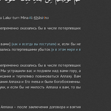
u
Laku
n
tu
m
Mina
A
l-
Kh
āsi
r
ī
n
a
 непременно оказались бы в числе потерпевших
 вами]
и, если бы не
(как и всегда вы поступали)
азались потерпевшими убыток
(и в этом мире и в
 непременно оказались бы в числе потерпевших
 Мы устрашили вас и подняли над вами гору, а
исания и терпеливо повиноваться Аллаху. Вам
ания Аллаха и Его гнева и были богобоязненны.
ки, и если бы не милость Аллаха к вам, то вы
 Аллаха – после заключения договора и взятия