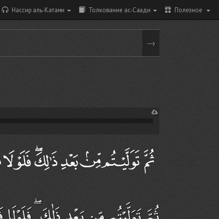
Нассир аль-Катами
Толкование ас-Саади
Полезное
→
ثُمَّ تَوَلَّيْتُم مِّن بَعْدِ ذَٰلِكَ ۖ فَلَو