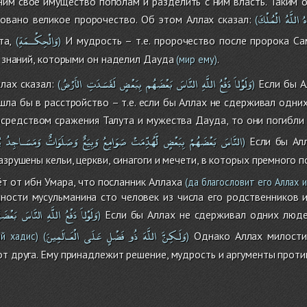
ним своё имущество пополам и разделить с ним власть. Таким 
ُ
اللَّهُ
الْمُلْكَ
овано великое пророчество. Об этом Аллах сказал:
(
وَالْحِكْــمَةِ
та,
И мудрость – т.е. пророчество после пророка Са
(
)
х знаний, которыми он наделил Дауда
.
(мир ему)
وَلَوْلاَ
دَفْعُ
اللَّهِ
النَّاسَ
بَعْضَهُم
بِبَعْضٍ
لَفَسَدَتِ
الأَرْضُ
лах сказал:
Если бы А
(
)
ишла бы в расстройство – т.е. если бы Аллах не сдерживал одн
осредством сражения Талута и мужества Дауда, то они погибли
النَّاسَ
بَعْضَهُمْ
بِبَعْضٍ
لَّهُدِّمَتْ
صَوَامِعُ
وَبِيَعٌ
وَصَلَوَاتٌ
وَمَسَـاجِدُ
ي
Если бы Алл
)
азрушены кельи, церкви, синагоги и мечети, в которых премного 
 от ибн Умара, что посланник Аллаха
(да благословит его Аллах 
ности мусульманина сто человек из числа его родственников и
وَلَوْلاَ
دَفْعُ
اللَّهِ
النَّاسَ
بَعْضَ
Если бы Аллах не сдерживал одних людей
)
وَلَـكِنَّ
اللَّهَ
ذُو
فَضْلٍ
عَلَى
الْعَـالَمِينَ
Однако Аллах милостив
й хадис)
(
)
от друга. Ему принадлежит решение, мудрость и аргументы против