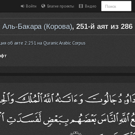
Войти
Благие проекты
Видео
Аль-Бакара (Корова)
, 251-й аят из 286
я об аяте 2:251 на Quranic Arabic Corpus
ифт