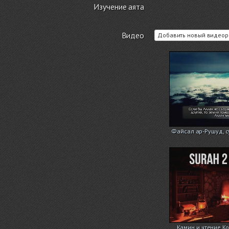
Изучение аята
Видео
Добавить новый видеор
Файсал ар-Рушуд, с
Камин и чтение Ко