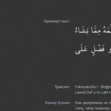
Оригинал текст
مَهُ مِمَّا يَشَاءُ
ۗ ُو فَضْلٍ عَلَى
Транслит
Fahazamūhu
m
Bi'i
dh
n
Lawlā Daf`u
A
l-Lahi
A
Эльмир Кулиев
Они разгромили их 
тому, чему пожелал