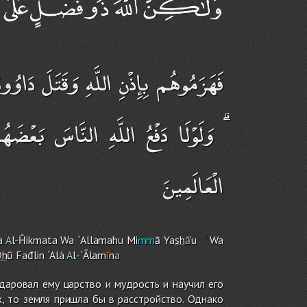
فَهَزَمُوهُم بِإِذْنِ اللَّهِ وَقَتَلَ دَاوُ
وَلَوْلَا دَفْعُ اللَّهِ النَّاسَ بَعْضَه
الْعَالَمِينَ
a
A
l-Ĥikmata Wa `Allamahu Mi
mm
ā Ya
sh
ā
'u
Wa
Dh
ū Fađlin `Alá
A
l-`Ālam
ī
n
a
 даровал ему царство и мудрость и научил его
, то земля пришла бы в расстройство. Однако