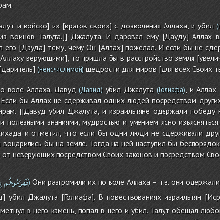
рам.
алут и войско] их [врагов своих] с дозволения Аллаха, и убил
(
з воинов Талута.]] Джалута. И даровал ему [Дауду] Аллах в
ил его [Дауда] тому, чему Он [Аллах] пожелал. И если бы не с
Аллаху верующими], то пришла бы в расстройство земля [увелич
[даритель]
щедрости для миров [для всех Своих т
(неисчислимой)
по воле Аллаха. Давуд
убил Джалута
, и Аллах
(Давид)
(Голиафа)
. Если бы Аллах не сдерживал одних людей посредством других
ирам. [[Давуд убил Джалута, и израильтяне одержали победу 
 и полезными знаниями, мудростью и умением ясно изъяснятьс
жихада и отметил, что если бы одни люди не сдерживали друг
 воцарились бы на земле. Тогда на ней наступил бы беспорядок
 от неверующих посредством Своих законов и посредством Свое
فَهَزَمُوهُم
بِ
Они разгромили их по воле Аллаха – т.е. они одержал
)
 убил Джалута [Голиафа]. В повествованиях израильтян [Иср
етнул в него камень, попал в него и убил. Талут обещал любо