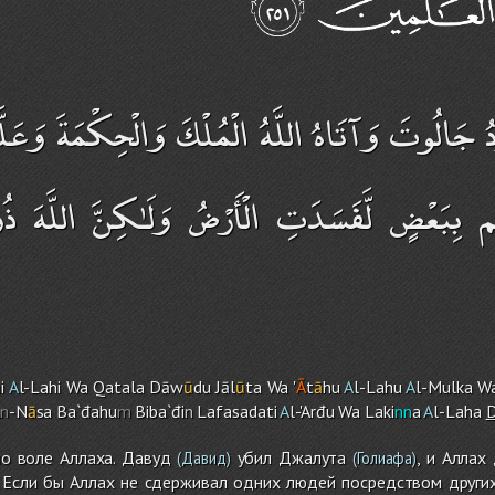
ودُ جَالُوتَ وَآتَاهُ اللَّهُ الْمُلْكَ وَالْحِكْمَةَ وَعَلَّ
ُم بِبَعْضٍ لَّفَسَدَتِ الْأَرْضُ وَلَـٰكِنَّ اللَّهَ ذ
i
A
l-Lah
i
Wa Qatala Dāw
ū
du Jāl
ū
ta Wa '
Ā
t
ā
hu
A
l-Lahu
A
l-Mulka W
n
-N
ā
sa Ba`đahu
m
Biba`đi
n
Lafasadati
A
l-'Arđu Wa Laki
nn
a
A
l-Laha
по воле Аллаха. Давуд
убил Джалута
, и Аллах
(Давид)
(Голиафа)
. Если бы Аллах не сдерживал одних людей посредством других