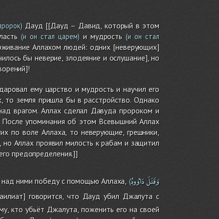
Дауд [[Дауд – Давид, который в этом
пророк)
ласть
и мудрость
(и он стал царем)
(и он стал
держивание Аллахом людей: одних [неверующих]
илось бы неверие, злодеяние и ослушание], но
ворений]!
 даровал ему царство и мудрость и научил его
, то земля пришла бы в расстройство. Однако
над врагом. Аллах сделал Давуда пророком и
я. После упоминания об этом Всевышний Аллах
их по воле Аллаха, то неверующие, грешники,
, но Аллах проявил милость к рабам и защитил
го предопределения.]]
وَقَتَلَ
دَاوُودُ
и над ними победу с помощью Аллаха,
(
аилиат] говорится, что Дауд убил Джалута с
му, кто убьёт Джалута, поженить его на своей