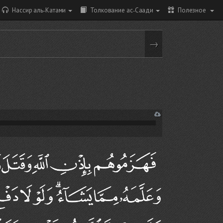
Нассир аль-Катами
Толкование ас-Саади
Полезное
→