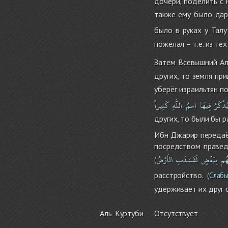
дочери, поделить с 
также ему было дар
было в руках у Талу
пожелал – т.е. из те
Затем Всевышний Ал
других, то земля пр
уберёг израильтян п
ُذْكَرُ
فِيهَا
اسمُ
اللَّهِ
كَثِيراً
других, то были бы р
Ибн Джарир передаёт
посредством правед
هُم
بِبَعْضٍ
لَفَسَدَتِ
الأَرْضُ
(
расстройство.
(Слабы
удерживает их друг 
Аль-Куртуби
Отсутствует