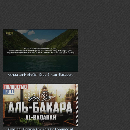
Ахмад ан-Нуфейс | Сура 2 «аль-Бакара».
Cура аль Бакара Абу Хабиба | Sourate al