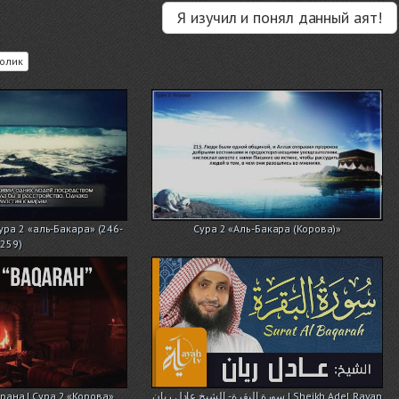
Я изучил и понял данный аят!
олик
ура 2 «аль-Бакара» (246-
Сура 2 «Аль-Бакара (Корова)»
259)
рана | Сура 2 «Корова»
سورة البقرة - الشيخ عادل ريان | Sheikh Adel Rayan