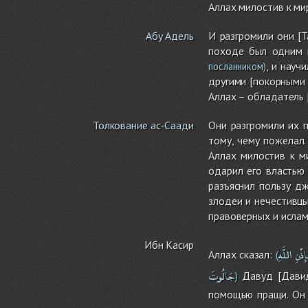
Аллах милостив к ми
Абу Адель
И разгромили они [Т
походе был одним и
, и науч
посланником)
другими [покорными 
Аллах – обладатель 
Толкование ас-Саади
Они разгромили их 
тому, чему пожелал
Аллах милостив к м
одарил его властью
разъяснил пользу д
злодеи и нечестивцы
правоверных и ислам
Ибн Касир
إِذْنِ
اللَّهِ
Аллах сказал:
(
جَالُوتَ
Давуд [Давид]
)
помощью пращи. Он м