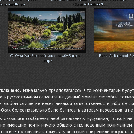
 Бакр аш-Шатри
- Surat Al Fatihah &...
02 Сура "Аль Бакара" ( Корова). Абу Бакр аш-
Faisal Ar-Rashood. 2
Шатри
тключено.
Изначально предполагалось, что комментарии будут
не в русскоязычном сегменте на данный момент способны только
 в любом случае не несёт никакой ответственности, ибо он л
ибках более правильно было бы писать авторам переводов, а не 
 оказались сообщения необразованных мусульман, толком не
, не имеющие почти ничего общего с полноценным пониманием
ью все толкования к тому аяту, который они решили обсуждать.