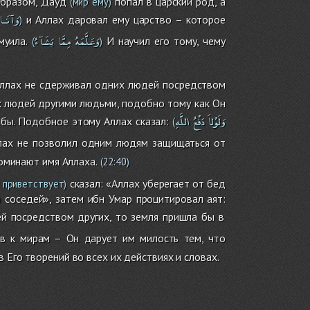
образом, Дауд
попал в царский род, а
(мир ему)
وَآتَـاه
и Аллах даровал ему царство – которое
)
وَعَلَّمَهُ
مِمَّا
يَشَآءُ
муила.
И научил его тому, чему
(
)
ллах не сдерживал одних людей посредством
их людей другими людьми, подобно тому как Он
وَلَوْلاَ
دَفْعُ
اللَّهِ
 бы. Подобное этому Аллах сказал:
(
ах не позволил одним людям защищаться от
поминают имя Аллаха.
(
22:40
)
сказал: «Аллах уберегает от бед
и приветствует)
 соседей», затем ибн Умар процитировал аят:
 посредством других, то земля пришла бы в
 к мирам – Он дарует им милость тем, что
 Его творений во всех их действиях и словах.