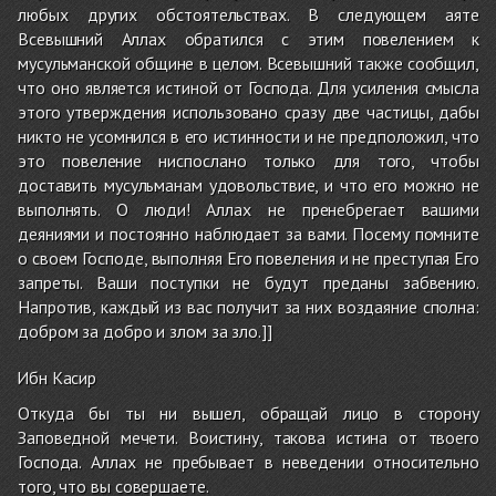
любых других обстоятельствах. В следующем аяте
Всевышний Аллах обратился с этим повелением к
мусульманской общине в целом. Всевышний также сообщил,
что оно является истиной от Господа. Для усиления смысла
этого утверждения использовано сразу две частицы, дабы
никто не усомнился в его истинности и не предположил, что
это повеление ниспослано только для того, чтобы
доставить мусульманам удовольствие, и что его можно не
выполнять. О люди! Аллах не пренебрегает вашими
деяниями и постоянно наблюдает за вами. Посему помните
о своем Господе, выполняя Его повеления и не преступая Его
запреты. Ваши поступки не будут преданы забвению.
Напротив, каждый из вас получит за них воздаяние сполна:
добром за добро и злом за зло.]]
Ибн Касир
Откуда бы ты ни вышел, обращай лицо в сторону
Заповедной мечети. Воистину, такова истина от твоего
Господа. Аллах не пребывает в неведении относительно
того, что вы совершаете.