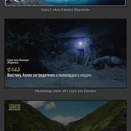
Сура 2 «Аль-Бакара (Корова)»
Мухаммад амин ай / сура аль Бакара