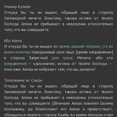
Эльмир Кулиев
Откуда бы ты ни вышел, обращай лицо в сторону
Заповедной мечети. Воистину, такова истина от твоего
Господа. Аллах не пребывает в неведении относительно
того, что вы совершаете.
Абу Адель
И откуда бы ты ни вышел
,
(во время дальней поездки)
(то во
поворачивай свое лицо [прими направление]
время молитвы)
в сторону Запретной
Мечети; ибо это
(для греха)
– однозначно, истина от твоего Господа, –
(направление)
поистине, Аллах не небрежет тем, что вы делаете!
Толкование ас-Саади
Откуда бы ты ни вышел, обращай лицо в сторону
Заповедной мечети. Воистину, такова истина от твоего
Господа. Аллах не пребывает в неведении относительно
того, что вы совершаете. [[Вначале Аллах повелел Своему
посланнику, да благословит его Аллах и приветствует,
обращаться лицом в сторону Каабы во время поездок и при