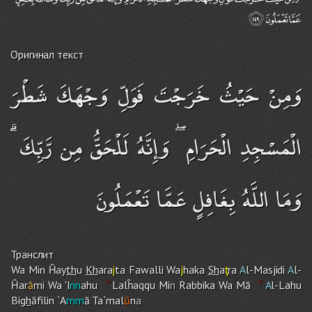
Оригинал текст
وَمِنْ حَيْثُ خَرَجْتَ فَوَلِّ وَجْهَكَ شَطْرَ
الْمَسْجِدِ الْحَرَامِ ۖ وَإِنَّهُ لَلْحَقُّ مِن رَّبِّكَ ۗ
وَمَا اللَّهُ بِغَافِلٍ عَمَّا تَعْمَلُونَ
Транслит
Wa Min Ĥay
th
u
Kh
ara
j
ta Fawalli Wa
j
haka
Sh
a
ţ
ra
A
l-Masjidi
A
l-
Ĥar
ā
mi Wa 'I
nn
ah
u
Lalĥaqqu Mi
n
Rabbika Wa Mā
A
l-Lah
u
Bi
gh
āfilin `A
mm
ā Ta`mal
ū
n
a