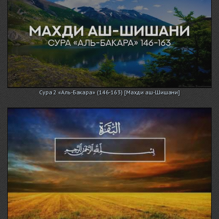
Сура 2 «Аль-Бакара» (146-163) [Махди аш-Шишани]