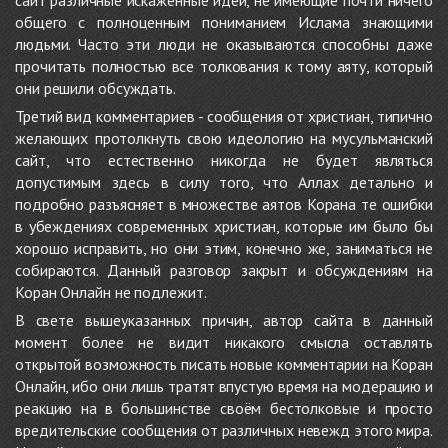
сайт различные искажённые идеи, не имеющие почти ничего
общего с полноценным пониманием Ислама знающими
людьми. Часто эти люди не оказываются способны даже
прочитать полностью все толкования к тому аяту, который
они решили обсуждать.
Третий вид комментариев - сообщения от христиан, типично
желающих протолкнуть свою идеологию на мусульманский
сайт, что естественно никогда не будет являться
допустимым здесь в силу того, что Аллах детально и
подробно разъясняет в множестве аятов Корана те ошибки
в убеждениях современных христиан, которые им было бы
хорошо исправить, но они этим, конечно же, заниматься не
собираются. Данный разговор закрыт и обсуждениям на
Коран Онлайн не подлежит.
В свете вышеуказанных причин, автор сайта в данный
момент более не видит никакого смысла оставлять
открытой возможность писать новые комментарии на Коран
Онлайн, ибо они лишь тратят впустую время на модерацию и
реакцию на в большинстве своём бестолковые и просто
вредительские сообщения от различных невежд этого мира.