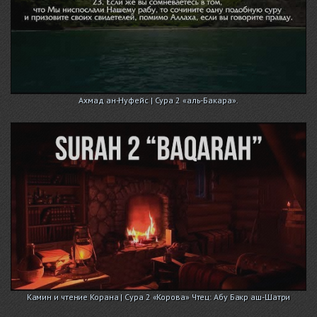
Ахмад ан-Нуфейс | Сура 2 «аль-Бакара».
Камин и чтение Корана | Сура 2 «Корова» Чтец: Абу Бакр аш-Шатри