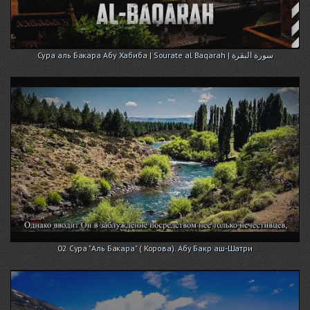
Cура аль Бакара Абу Хабиба | Sourate al Baqarah | سورة البقرة
02 Сура "Аль Бакара" ( Корова). Абу Бакр аш-Шатри