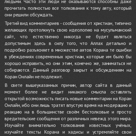
людьми. Часто эти люди не оказываются способны даже
прочитать полностью все толкования к тому аяту, который
они решили обсуждать.
Третий вид комментариев - сообщения от христиан, типично
желающих протолкнуть свою идеологию на мусульманский
сайт, что естественно никогда не будет являться
допустимым здесь в силу того, что Аллах детально и
подробно разъясняет в множестве аятов Корана те ошибки
в убеждениях современных христиан, которые им было бы
хорошо исправить, но они этим, конечно же, заниматься не
собираются. Данный разговор закрыт и обсуждениям на
Коран Онлайн не подлежит.
В свете вышеуказанных причин, автор сайта в данный
момент более не видит никакого смысла оставлять
открытой возможность писать новые комментарии на Коран
Онлайн, ибо они лишь тратят впустую время на модерацию и
реакцию на в большинстве своём бестолковые и просто
вредительские сообщения от различных невежд этого мира.
Изучайте внимательно толкования известных учёных,
изучайте тексты Корана и хадисы и устремляйте свои