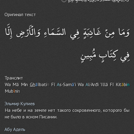
Оригинал текст
وَمَا مِنْ غَائِبَةٍ فِي السَّمَاءِ وَالْأَرْضِ إِلَّا
فِي كِتَابٍ مُّبِينٍ
Транслит
Wa Mā Min
Gh
ā
'ibati
n
Fī
A
s-Sam
ā
'i Wa
A
l-'Arđi 'Illā Fī Kit
ā
bi
n
Mub
ī
n
in
Эльмир Кулиев
На небе и на земле нет такого сокровенного, которого бы
не было в ясном Писании.
Абу Адель