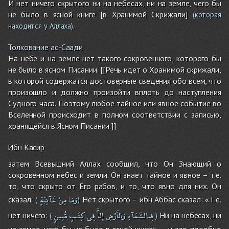
И нет ничего скрытого ни на небесах, ни на земле, чего бы
не было в ясной книге [в Хранимой Скрижали]
(которая
.
находится у Аллаха)
Толкование ас-Саади
На небе и на земле нет такого сокровенного, которого бы
не было в ясном Писании. [[Речь идет о Хранимой скрижали,
в которой содержатся достоверные сведения обо всем, что
произошло и должно произойти вплоть до наступления
Судного часа. Поэтому любое тайное или явное событие во
Вселенной происходит в полном соответствии с записью,
хранящейся в Ясном Писании.]]
Ибн Касир
затем Всевышний Аллах сообщил, что Он Знающий о
сокровенном небес и земли. Он знает тайное и явное – т.е.
то, что скрыто от Его рабов, и то, что явно для них. Он
وَمَا
مِنْ
غَآئِبَةٍ
сказал:
Нет скрытого – ибн Аббас сказал: «Т.е.
(
)
فِىالسَّمَآءِ
وَالأَرْضِ
إِلاَّ
فِى
كِتَـبٍ
مُّبِينٍ
нет ничего:
Ни на небесах, ни
(
)