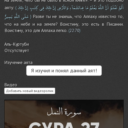
на земле, чего бы не было в ясной книге». – и это подобно
أَلَمْ
تَعْلَمْ
أَنَّ
اللَّهَ
يَعْلَمُ
مَا
فِىالسَّمَآءِ
وَالأَرْضِ
إِنَّ
ذلِكَ
فِى
كِتَـبٍ
إِنَّ
ذلِكَ
аяту:
(
عَلَى
اللَّهِ
يَسِيرٌ
Разве ты не знаешь, что Аллаху известно то,
)
что на небе и на земле? Воистину, это есть в Писании.
Воистину, это для Аллаха легко.
(
22:70
)
Аль-Куртуби
Отсутствует
Изучение аята
Я изучил и понял данный аят!
Видео
Добавить новый видеоролик