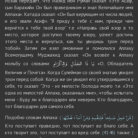
Исхак передаёт, что Йазид ибн Руман сказал: «Это Асаф,
сын Барахийи. Он был праведником и знал Величайшее имя
Аллаха». Катада сказал: «Он был верующим из числа людей,
и его звали Асиф». "Я приду к тебе с ним, прежде чем
вернётся к тебе твой взор" т.е. «Направь свой взор в то
место, которое доступно твоему взору, успеет достичь
этого места и вернуться, как ты увидишь трон перед
тобой». Затем он взял омовение и помолился Аллаху
Всемогущему. Муджахид сказал: «Он возвёл к Аллаху
يَا
ذَا
الجَلَالِ
وَالِاكْرَامِ
мольбу со словами:
«О, Обладатель
Величия и Почёта». Когда Сулейман со своей знатью увидел
трон перед собой: Когда же он увидел его утвердившимся у
себя, то сказал: "Это - из милости Господа моего т.е. «Это
одна из милостей Аллаха, оказанных мне», чтобы испытать
меня - буду ли я благодарен или неверен. Кто благодарен,
тот благодарен для самого себя.
مَّنْ
عَمِلَ
صَـلِحاً
فَلِنَفْسِهِ
وَمَنْ
أَسَآءَ
فَعَلَيْهَا
Подобно словам Аллаха:
(
)
Кто поступает праведно, тот поступает во благо себе. А
кто творит зло, тот поступает во вред себе.
также:
(
41:46
)
(