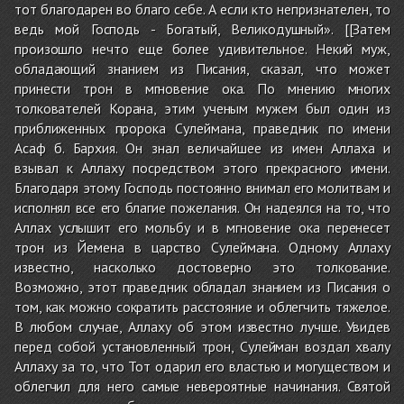
тот благодарен во благо себе. А если кто непризнателен, то
ведь мой Господь - Богатый, Великодушный». [[Затем
произошло нечто еще более удивительное. Некий муж,
обладающий знанием из Писания, сказал, что может
принести трон в мгновение ока. По мнению многих
толкователей Корана, этим ученым мужем был один из
приближенных пророка Сулеймана, праведник по имени
Асаф б. Бархия. Он знал величайшее из имен Аллаха и
взывал к Аллаху посредством этого прекрасного имени.
Благодаря этому Господь постоянно внимал его молитвам и
исполнял все его благие пожелания. Он надеялся на то, что
Аллах услышит его мольбу и в мгновение ока перенесет
трон из Йемена в царство Сулеймана. Одному Аллаху
известно, насколько достоверно это толкование.
Возможно, этот праведник обладал знанием из Писания о
том, как можно сократить расстояние и облегчить тяжелое.
В любом случае, Аллаху об этом известно лучше. Увидев
перед собой установленный трон, Сулейман воздал хвалу
Аллаху за то, что Тот одарил его властью и могуществом и
облегчил для него самые невероятные начинания. Святой