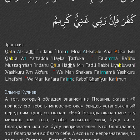
كَفَرَ فَإِنَّ رَبِّي غَنِيٌّ كَرِيمٌ
Транслит
Q
ā
la
A
l-La
dh
ī `I
n
dah
u
`Ilmu
n
Mina
A
l-Kit
ā
bi 'An
ā
'
Ā
t
ī
ka Bih
i
Qa
b
la 'A
n
Yartadda 'Ilayka Ţarfuka
Fala
mm
ā Ra'
ā
h
u
Mustaqirrāan `I
n
dahu Q
ā
la Hā
dh
ā Mi
n
Fađli Rabbī Liya
b
luwan
ī
'A'a
sh
kuru 'A
m
'Akfuru
Wa Ma
n
Sh
akara Fa'i
nn
amā Ya
sh
kuru
Linafsih
i
Wa Ma
n
Kafara Fa'i
nn
a Rabbī
Gh
an
ī
yu
n
Ka
r
ī
m
un
Эльмир Кулиев
А тот, который обладал знанием из Писания, сказал: «Я
принесу его тебе в мгновение ока». Увидев установленный
перед ним трон, он сказал: «Мой Господь оказал мне эту
милость для того, чтобы испытать меня, буду ли я
благодарен или же буду непризнателен. Кто благодарен,
тот благодарен во благо себе. А если кто непризнателен, то
ведь мой Господь — Богатый, Великодушный».