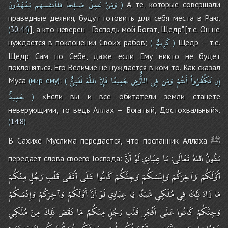
وَمَنْ
عَمِلَ
صَـلِحاً
فلأنفسهم
يَمْهَدُونَ
А те, которые совершали
)
праведные деяния, будут готовить для себя места в Раю.
], а кто неверен - Господь мой Богат, Щедр".[т.е. Он не
(
30:44
)
كَرِيمٌ
нуждается в поклонении Своих рабов;
Щедр – т.е.
(
)
Щедр Сам по Себе, даже если Ему никто не будет
поклоняться. Его Величие не нуждается в ком-то. Как сказал
إِن
تَكْفُرُواْ
أَنتُمْ
وَمَن
فِى
الاٌّرْضِ
جَمِيعًا
فَإِنَّ
اللَّهَ
لَغَنِىٌّ
Муса
:
(мир ему)
(
حَمِيدٌ
«Если вы и все обитатели земли станете
)
неверующими, то ведь Аллах — Богатый, Достохвальный».
(
14:8
)
ﷺ
В Сахихе Муслима передаётся, что посланник Аллаха
يَقُولُ
اللهُ
تَعَالَى
يَا
عِبَادِي
لَوْ
أَنَّ
передаёт слова своего Господа:
:
أَوَّلَكُمْ
وَآخِرَكُمْ
وَإِنْسَكُمْ
وَجِنَّكُمْ
كَانُوا
عَلَى
أَتْقَى
قَلْبِ
رَجُلٍ
مِنْكُمْ
مَا
زَادَ
ذَلِكَ
فِي
مُلْكِي
شَيْئًا
يَا
عِبَادِي
لَوْ
أَنَّ
أَوَّلَكُمْ
وَآخِرَكُمْ
وَإِنْسَكُمْ
.
وَجِنَّكُمْ
كَانُوا
عَلَى
أَفْجَرِ
قَلْبِ
رَجُلٍ
مِنْكُمْ
مَا
نَقَصَ
ذَلِكَ
مِنْ
مُلْكِي