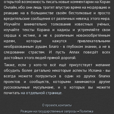
открытой возможность писать новые комментарии на Коран
Онлайн, ибо они лишь тратят впустую время на модерацию и
реакцию на в большинстве своём бестолковые и просто
вредительские сообщения от различных невежд этого мира.
Изучайте внимательно толкования известных учёных,
изучайте тексты Корана и хадисы и устремляйте свои
сердца к истине, а не к различным новоизобретённым
идеям, которые кажутся привлекательными
необразованным душам. Благо - в глубоком знании, а не в
следовании страстям. И пусть Аллах поведёт всех
достойных этого людей прямой дорогой.
Также, если у кого-то всё ещё присутствует желание
обсудить более детально некоторые аспекты Ислама - вы
всегда можете погрузиться в один из других благих
проектов и сообществ, которыми занимаются другие
русскоязычные мусульмане, и о которых вы можете
почитать
на отдельной странице
.
О проекте, контакты
Реакции на государственные запросы
•
Политика