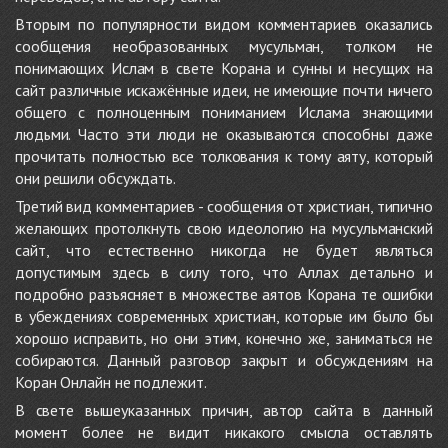
Вторым по популярности видом комментариев оказались
сообщения необразованных мусульман, толком не
понимающих Ислам в свете Корана и сунны и несущих на
сайт различные искажённые идеи, не имеющие почти ничего
общего с полноценным пониманием Ислама знающими
людьми. Часто эти люди не оказываются способны даже
прочитать полностью все толкования к тому аяту, который
они решили обсуждать.
Третий вид комментариев - сообщения от христиан, типично
желающих протолкнуть свою идеологию на мусульманский
сайт, что естественно никогда не будет являться
допустимым здесь в силу того, что Аллах детально и
подробно разъясняет в множестве аятов Корана те ошибки
в убеждениях современных христиан, которые им было бы
хорошо исправить, но они этим, конечно же, заниматься не
собираются. Данный разговор закрыт и обсуждениям на
Коран Онлайн не подлежит.
В свете вышеуказанных причин, автор сайта в данный
момент более не видит никакого смысла оставлять