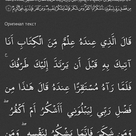
Оригинал текст
قَالَ الَّذِي عِندَهُ عِلْمٌ مِّنَ الْكِتَابِ أَنَا
آتِيكَ بِهِ قَبْلَ أَن يَرْتَدَّ إِلَيْكَ طَرْفُكَ ۚ
فَلَمَّا رَآهُ مُسْتَقِرًّا عِندَهُ قَالَ هَـٰذَا مِن
فَضْلِ رَبِّي لِيَبْلُوَنِي أَأَشْكُرُ أَمْ أَكْفُرُ ۖ
وَمَن شَكَرَ فَإِنَّمَا يَشْكُرُ لِنَفْسِهِ ۖ وَمَن