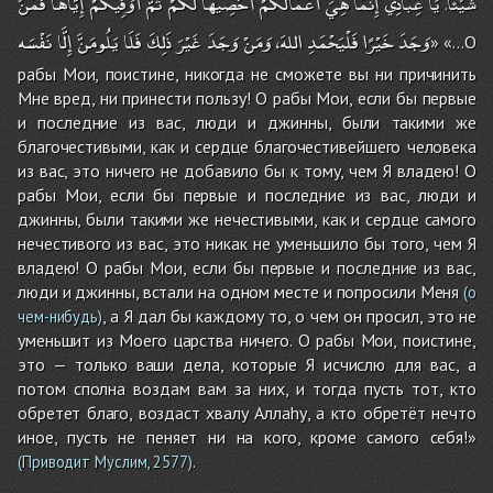
شَيْئًا
يَا
عِبَادِي
إِنَّمَا
هِيَ
أَعْمَالُكُمْ
أُحْصِيهَا
لَكُمْ
ثُمَّ
أُوَفِّيكُمْ
إِيَّاهَا
فَمَنْ
.
وَجَدَ
خَيْرًا
فَلْيَحْمَدِ
اللهَ،
وَمَنْ
وَجَدَ
غَيْرَ
ذَلِكَ
فَلَا
يَلُومَنَّ
إِلَّا
نَفْسَه
» «…О
рабы Мои, поистине, никогда не сможете вы ни причинить
Мне вред, ни принести пользу! О рабы Мои, если бы первые
и последние из вас, люди и джинны, были такими же
благочестивыми, как и сердце благочестивейшего человека
из вас, это ничего не добавило бы к тому, чем Я владею! О
рабы Мои, если бы первые и последние из вас, люди и
джинны, были такими же нечестивыми, как и сердце самого
нечестивого из вас, это никак не уменьшило бы того, чем Я
владею! О рабы Мои, если бы первые и последние из вас,
люди и джинны, встали на одном месте и попросили Меня
(о
, а Я дал бы каждому то, о чем он просил, это не
чем-нибудь)
уменьшит из Моего царства ничего. О рабы Мои, поистине,
это — только ваши дела, которые Я исчислю для вас, а
потом сполна воздам вам за них, и тогда пусть тот, кто
обретет благо, воздаст хвалу Аллаhу, а кто обретёт нечто
иное, пусть не пеняет ни на кого, кроме самого себя!»
.
(Приводит Муслим, 2577)