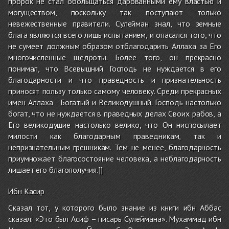
пророк не стал обольщаться дарованными ему властью и
могуществом, поскольку так поступают только
невежественные правители. Сулейман знал, что земные
блага являются всего лишь испытанием, и опасался того, что
не сумеет должным образом отблагодарить Аллаха за Его
многочисленные щедроты. Более того, он прекрасно
понимал, что Всевышний Господь не нуждается в его
благодарности и что праведность и признательность
приносят пользу только самому человеку. Среди прекрасных
имен Аллаха - Богатый и Великодушный. Господь настолько
богат, что не нуждается в праведных делах Своих рабов, а
Его великодушие настолько велико, что Он ниспосылает
милости как благодарным праведникам, так и
непризнательным грешникам. Тем не менее, благодарность
приумножает благосостояние человека, а неблагодарность
лишает его благополучия.]]
Ибн Касир
Сказал тот, у которого было знание из книги ибн Аббас
сказал: «Это был Асиф – писарь Сулеймана». Мухаммад ибн