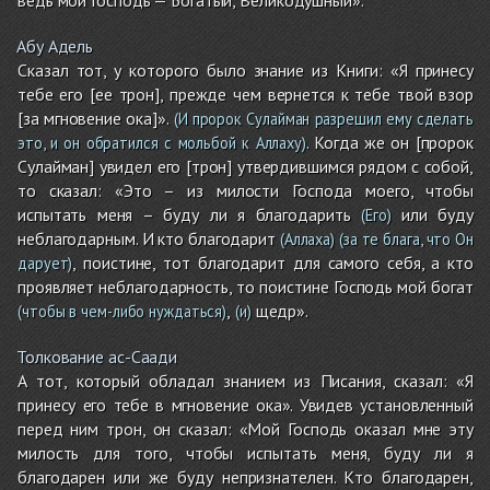
Абу Адель
Сказал тот, у которого было знание из Книги: «Я принесу
тебе его [ее трон], прежде чем вернется к тебе твой взор
[за мгновение ока]».
(И пророк Сулайман разрешил ему сделать
. Когда же он [пророк
это, и он обратился с мольбой к Аллаху)
Сулайман] увидел его [трон] утвердившимся рядом с собой,
то сказал: «Это – из милости Господа моего, чтобы
испытать меня – буду ли я благодарить
или буду
(Его)
неблагодарным. И кто благодарит
(Аллаха)
(за те блага, что Он
, поистине, тот благодарит для самого себя, а кто
дарует)
проявляет неблагодарность, то поистине Господь мой богат
,
щедр».
(чтобы в чем-либо нуждаться)
(и)
Толкование ас-Саади
А тот, который обладал знанием из Писания, сказал: «Я
принесу его тебе в мгновение ока». Увидев установленный
перед ним трон, он сказал: «Мой Господь оказал мне эту
милость для того, чтобы испытать меня, буду ли я
благодарен или же буду непризнателен. Кто благодарен,