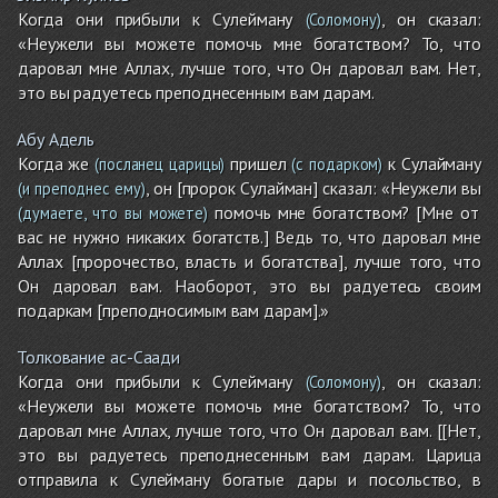
Когда они прибыли к Сулейману
, он сказал:
(Соломону)
«Неужели вы можете помочь мне богатством? То, что
даровал мне Аллах, лучше того, что Он даровал вам. Нет,
это вы радуетесь преподнесенным вам дарам.
Абу Адель
Когда же
пришел
к Сулайману
(посланец царицы)
(с подарком)
, он [пророк Сулайман] сказал: «Неужели вы
(и преподнес ему)
помочь мне богатством? [Мне от
(думаете, что вы можете)
вас не нужно никаких богатств.] Ведь то, что даровал мне
Аллах [пророчество, власть и богатства], лучше того, что
Он даровал вам. Наоборот, это вы радуетесь своим
подаркам [преподносимым вам дарам].»
Толкование ас-Саади
Когда они прибыли к Сулейману
, он сказал:
(Соломону)
«Неужели вы можете помочь мне богатством? То, что
даровал мне Аллах, лучше того, что Он даровал вам. [[Нет,
это вы радуетесь преподнесенным вам дарам. Царица
отправила к Сулейману богатые дары и посольство, в