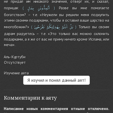
не придал им никакого значения, отверг их, и сказал,
أَتُمِدُّونَنِ
بِمَالٍ
порицая:
Разве вы мне помогаете
(
)
богатством? – т.е. «Неужели вы решили меня подкупить
этими своими подарками, чтобы я оставил ваше царство на
بَلْ
أَنتُمْ
بِهَدِيَّتِكُمْ
تَفْرَحُونَ
многобожии?»
Только вы своим
(
)
дарам радуетесь – т.е. «Это только вас можно склонить
подарками, а я же от вас не приму ничего кроме Ислама, или
меча».
Аль-Куртуби
Отсутствует
Изучение аята
Я изучил и понял данный аят!
Комментарии к аяту
Написание новых комментариев отныне отключено.