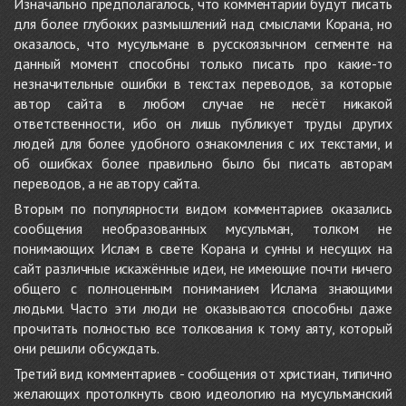
Изначально предполагалось, что комментарии будут писать
для более глубоких размышлений над смыслами Корана, но
оказалось, что мусульмане в русскоязычном сегменте на
данный момент способны только писать про какие-то
незначительные ошибки в текстах переводов, за которые
автор сайта в любом случае не несёт никакой
ответственности, ибо он лишь публикует труды других
людей для более удобного ознакомления с их текстами, и
об ошибках более правильно было бы писать авторам
переводов, а не автору сайта.
Вторым по популярности видом комментариев оказались
сообщения необразованных мусульман, толком не
понимающих Ислам в свете Корана и сунны и несущих на
сайт различные искажённые идеи, не имеющие почти ничего
общего с полноценным пониманием Ислама знающими
людьми. Часто эти люди не оказываются способны даже
прочитать полностью все толкования к тому аяту, который
они решили обсуждать.
Третий вид комментариев - сообщения от христиан, типично
желающих протолкнуть свою идеологию на мусульманский