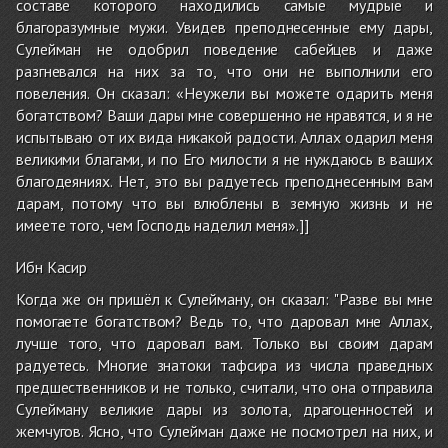
составе которого находились самые мудрые и
благоразумные мужи. Увидев преподнесенные ему дары,
Сулейман не одобрил поведение сабейцев и даже
разгневался на них за то, что они не выполнили его
повеления. Он сказал: «Неужели вы можете одарить меня
богатством? Ваши дары мне совершенно не нравятся, и я не
испытываю от их вида никакой радости. Аллах одарил меня
великими благами, и по Его милости я не нуждаюсь в ваших
благодеяниях. Нет, это вы радуетесь преподнесенным вам
дарам, потому что вы влюблены в земную жизнь и не
имеете того, чем Господь наделил меня».]]
Ибн Касир
Когда же он пришёл к Сулейману, он сказал: "Разве вы мне
помогаете богатством? Ведь то, что даровал мне Аллах,
лучше того, что даровал вам. Только вы своим дарам
радуетесь. Многие знатоки тафсира из числа праведных
предшественников и не только, считали, что она отправила
Сулейману великие дары из золота, драгоценностей и
жемчугов. Ясно, что Сулейман даже не посмотрел на них, и