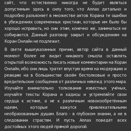
сайт, что естественно никогда не будет являться
допустимым здесь в силу того, что Аллах детально и
подробно разъясняет в множестве аятов Корана те ошибки
в убеждениях современных христиан, которые им было бы
хорошо исправить, но они этим, конечно же, заниматься не
собираются. Данный разговор закрыт и обсуждениям на
Коран Онлайн не подлежит.
В свете вышеуказанных причин, автор сайта в данный
момент более не видит никакого смысла оставлять
открытой возможность писать новые комментарии на Коран
Онлайн, ибо они лишь тратят впустую время на модерацию и
реакцию на в большинстве своём бестолковые и просто
вредительские сообщения от различных невежд этого мира.
Изучайте внимательно толкования известных учёных,
изучайте тексты Корана и хадисы и устремляйте свои
сердца к истине, а не к различным новоизобретённым
идеям, которые кажутся привлекательными
необразованным душам. Благо - в глубоком знании, а не в
следовании страстям. И пусть Аллах поведёт всех
достойных этого людей прямой дорогой.