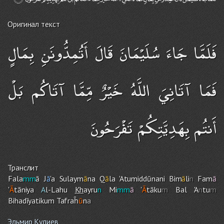
Оригинал текст
فَلَمَّا جَاءَ سُلَيْمَانَ قَالَ أَتُمِدُّونَنِ بِمَالٍ
فَمَا آتَانِيَ اللَّهُ خَيْرٌ مِّمَّا آتَاكُم بَلْ
أَنتُم بِهَدِيَّتِكُمْ تَفْرَحُونَ
Транслит
Fala
mm
ā J
ā
'a Sulaym
ā
na Q
ā
la 'Atumiddūnani Bim
ā
li
n
Fam
ā
'
Ā
tāniya
A
l-Lah
u
Kh
ayru
n
Mi
mm
ā
'
Ā
tāku
m
Bal 'A
n
tu
m
Bihadīyatiku
m
Tafraĥ
ū
n
a
Эльмир Кулиев