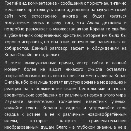
Третий вид комментариев - сообщения от христиан, типично
желающих протолкнуть свою идеологию на мусульманский
сайт, что естественно никогда не будет являться
допустимым здесь в силу того, что Аллах детально и
подробно разъясняет в множестве аятов Корана те ошибки
в убеждениях современных христиан, которые им было бы
хорошо исправить, но они этим, конечно же, заниматься не
собираются. Данный разговор закрыт и обсуждениям на
Коран Онлайн не подлежит.
В свете вышеуказанных причин, автор сайта в данный
момент более не видит никакого смысла оставлять
открытой возможность писать новые комментарии на Коран
Онлайн, ибо они лишь тратят впустую время на модерацию и
реакцию на в большинстве своём бестолковые и просто
вредительские сообщения от различных невежд этого мира.
Изучайте внимательно толкования известных учёных,
изучайте тексты Корана и хадисы и устремляйте свои
сердца к истине, а не к различным новоизобретённым
идеям, которые кажутся привлекательными
необразованным душам. Благо - в глубоком знании, а не в