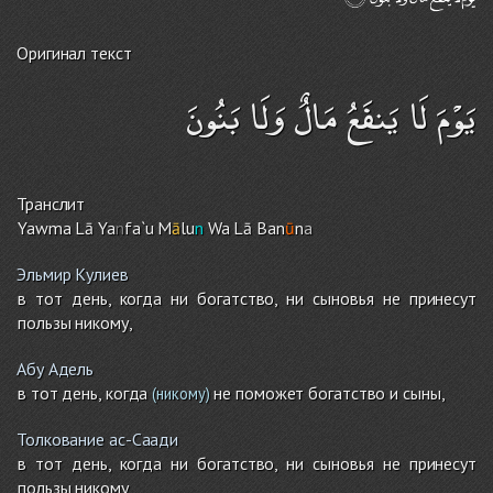
Оригинал текст
يَوْمَ لَا يَنفَعُ مَالٌ وَلَا بَنُونَ
Транслит
Yawma Lā Ya
n
fa`u M
ā
lu
n
Wa Lā Ban
ū
n
a
Эльмир Кулиев
в тот день, когда ни богатство, ни сыновья не принесут
пользы никому,
Абу Адель
в тот день, когда
не поможет богатство и сыны,
(никому)
Толкование ас-Саади
в тот день, когда ни богатство, ни сыновья не принесут
пользы никому,