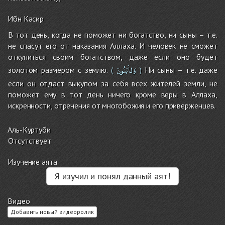
Ибн Касир
В тот день, когда не поможет ни богатство, ни сыны – т.е.
не спасут его от наказания Аллаха. И человек не сможет
откупиться своим богатством, даже если оно будет
وَلاَبَنُونَ
золотом размером с землю.
Ни сыны – т.е. даже
(
)
если он отдаст выкупом за себя всех жителей земли, не
поможет ему в тот день ничего кроме веры в Аллаха,
искренности, отречения от многобожия и его приверженцев.
Аль-Куртуби
Отсутствует
Изучение аята
Я изучил и понял данный аят!
Видео
Добавить новый видеоролик