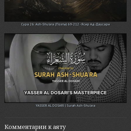
Сура 26: Ash-Shu'ara (Поэты) 69-212 - Ясир Ад-Даусари
YASSER AL DOSARI | Surah Ash-Shu'ara
Комментарии к аяту