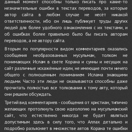
данный момент способны только писать про какие-то
незначительные ошибки в текстах переводов, за которые
автор сайта в любом случае не несёт никакой
ответственности, ибо он лишь публикует труды других
людей для более удобного ознакомления с их текстами, и
об ошибках более правильно было бы писать авторам
переводов, а не автору сайта.
Вторым по популярности видом комментариев оказались
сообщения необразованных мусульман, толком не
понимающих Ислам в свете Корана и сунны и несущих на
сайт различные искажённые идеи, не имеющие почти ничего
общего с полноценным пониманием Ислама знающими
людьми. Часто эти люди не оказываются способны даже
прочитать полностью все толкования к тому аяту, который
они решили обсуждать.
Третий вид комментариев - сообщения от христиан, типично
желающих протолкнуть свою идеологию на мусульманский
сайт, что естественно никогда не будет являться
допустимым здесь в силу того, что Аллах детально и
подробно разъясняет в множестве аятов Корана те ошибки