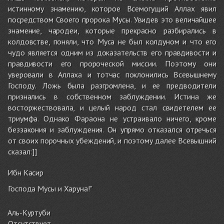
истинному знамению, которое Всемогущий Аллах явил
посредством Своего пророка Мусы. Увидев это величайшее
знамение, чародеи, которые прекрасно разбирались в
колдовстве, поняли, что Муса не был колдуном и что его
чудо является одним из доказательств его правдивости и
правдивости его пророческой миссии. Поэтому они
уверовали в Аллаха и тотчас поклонились Всевышнему
Господу. Ложь была разгромлена, и ее предводители
признались в собственном заблуждении. Истина же
восторжествовала, и целый народ стал свидетелем ее
триумфа. Однако Фараона не устраивало ничего, кроме
беззакония и заблуждения. Он упрямо отказался отречься
от своих порочных убеждений, и поэтому далее Всевышний
сказал:]]
Ибн Касир
Господа Мусы и Харуна!"
Аль-Куртуби
Отсутствует