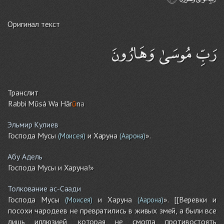
Оригинал текст
رَبِّ مُوسَىٰ وَهَارُونَ
Транслит
Rabbi Mūsá Wa Hār
ū
n
a
Эльмир Кулиев
Господа Мусы
и Харуна
».
(Моисея)
(Аарона)
Абу Адель
Господа Мусы и Харуна!»
Толкование ас-Саади
Господа Мусы
и Харуна
». [[Веревки и
(Моисея)
(Аарона)
посохи чародеев не превратились в живых змей, а были все
лишь иллюзией, которая не смогла противостоять