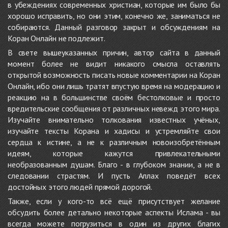
в убеждениях современных христиан, которые им было бы
хорошо исправить, но они этим, конечно же, заниматься не
собираются. Данный разговор закрыт и обсуждениям на
Коран Онлайн не подлежит.
В свете вышеуказанных причин, автор сайта в данный
момент более не видит никакого смысла оставлять
открытой возможность писать новые комментарии на Коран
Онлайн, ибо они лишь тратят впустую время на модерацию и
реакцию на в большинстве своём бестолковые и просто
вредительские сообщения от различных невежд этого мира.
Изучайте внимательно толкования известных учёных,
изучайте тексты Корана и хадисы и устремляйте свои
сердца к истине, а не к различным новоизобретённым
идеям, которые кажутся привлекательными
необразованным душам. Благо - в глубоком знании, а не в
следовании страстям. И пусть Аллах поведёт всех
достойных этого людей прямой дорогой.
Также, если у кого-то всё ещё присутствует желание
обсудить более детально некоторые аспекты Ислама - вы
всегда можете погрузиться в один из других благих