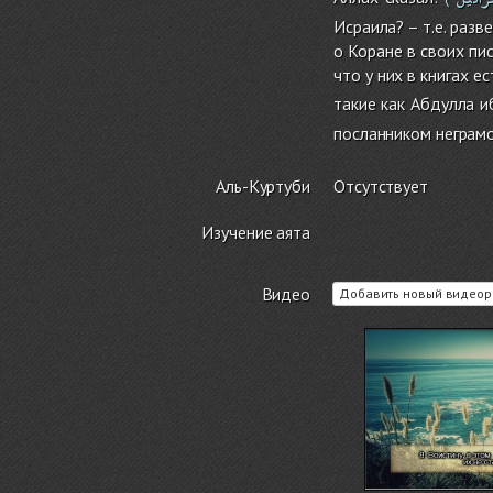
Исраила? – т.е. раз
о Коране в своих пи
что у них в книгах 
такие как Абдулла и
посланником негра
Аль-Куртуби
Отсутствует
Изучение аята
Видео
Добавить новый видеор