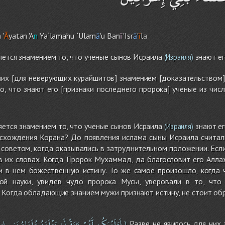
m
'
Ā
yatan 'A
n
Ya`lamah
u
`Ulam
ā
'u Ban
ī
'Isr
ā
'
ī
l
a
ляется знамением то, что ученые сынов Исраила
знают ег
(Израиля)
них [для неверующих курайшитов] знамением [доказательством]
о, что знают его [признаки последнего пророка] ученые из чис
ляется знамением то, что ученые сынов Исраила
знают ег
(Израиля)
схождения Корана? До появления ислама сыны Исраила считали
 советом, когда оказывались в затруднительном положении. Есл
в их словах. Когда Пророк Мухаммад, да благословит его Алла
и в нем божественную истину. То же самое произошло, когда 
кой науки, увидев чудо пророка Мусы, уверовали в то, что
 Когда обладающие знанием мужи признают истину, не стоит обр
أَوَلَمْيَكُن
لَّهُمْ
ءَايَةً
أَن
يَعْلَمَهُ
عُلَمَاءُ
بَنِى
إس
Разве не явилось для них 
)