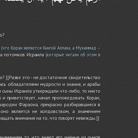
о?
(что Коран является Книгой Аллаха, а Мухаммад –
ла потомков Исраила
(которые читали об этом в
о? [[Разве это - не достаточное свидетельство
сь обладателями мудрости и знания, и арабы
и сыны Исраила утверждали что-либо, то никто
х и приветствует, начал проповедовать Коран,
чародеи Фараона, прекрасно разбиравшиеся в
 оно является не колдовством, а знамением
ащать внимания на то, что говорят невежды.]]
знамением то, что знают его учёные из сынов