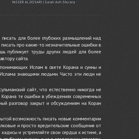
YASSER AL DOSARI | Surah Ash-Shu'ara
 писать для более глубоких размышлений над
 писать про какие-то незначительные ошибки в
ишь публикует труды других людей для более
автору сайта.
 понимающих Ислам в свете Корана и сунны и
 Ислама знающими людьми. Часто эти люди не
ульманский сайт, что естественно никогда не
в Корана те ошибки в убеждениях современных
нный разговор закрыт и обсуждениям на Коран
крытой возможность писать новые комментарии
олковые и просто вредительские сообщения от
хадисы и устремляйте свои сердца к истине, а
глубоком знании, а не в следовании страстям.