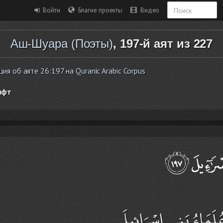
Войти
Благие проекты
Видео
Аш-Шуара (Поэты)
, 197-й аят из 227
я об аяте 26:197 на Quranic Arabic Corpus
ифт
عُلَمَاءُ بَنِي إِسْرَائِيلَ