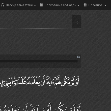
Нассир аль-Катами
Толкование ас-Саади
Полезное
→
أَوَلَمْ يَكُن لَّهُمْ آيَةً أَن يَعْلَمَهُ 