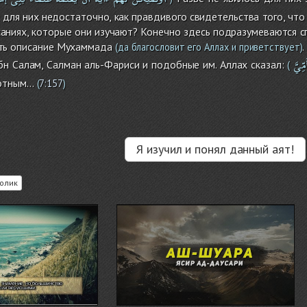
ве для них недостаточно, как правдивого свидетельства того, ч
саниях, которые они изучают? Конечно здесь подразумеваются с
есть описание Мухаммада
(да благословит его Аллах и приветствует)
ُمِّيَّ
бн Салам, Салман аль-Фариси и подобные им. Аллах сказал:
(
мотным…
(
7:157
)
Я изучил и понял данный аят!
олик