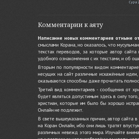
Сура 
Комментарии к аяту
Написание новых комментариев отныне о
смыслами Корана, но оказалось, что мусульма
текстах переводов, за которые автор сайта
удобного ознакомления с их текстами, и об ош
Вторым по популярности видом комментариев
несущих на сайт различные искажённые идеи
оказываются способны даже прочитать полност
Третий вид комментариев - сообщения от хри
будет являться допустимым здесь в силу тог
христиан, которые им было бы хорошо исправ
Онлайн не подлежит.
В свете вышеуказанных причин, автор сайта 
на Коран Онлайн, ибо они лишь тратят впуст
различных невежд этого мира. Изучайте внима
не к различным новоизобретённым идеям, кото