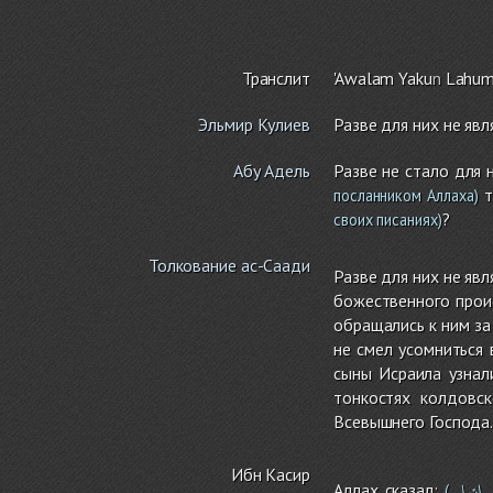
Транслит
'Awala
m
Yaku
n
Lahu
Эльмир Кулиев
Разве для них не яв
Абу Адель
Разве не стало для 
т
посланником Аллаха)
?
своих писаниях)
Толкование ас-Саади
Разве для них не яв
божественного прои
обращались к ним за
не смел усомниться 
сыны Исраила узнал
тонкостях колдовс
Всевышнего Господа.
Ибн Касир
رائيل
Аллах сказал:
(