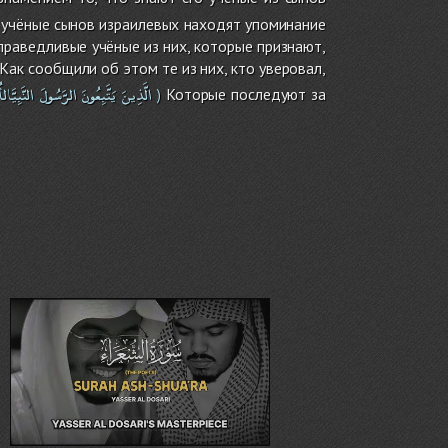
то учёные сынов израилевых находят упоминание
праведливые учёные из них, которые признают,
. Как сообщили об этом те из них, кто уверовал,
الَّذِينَ
يَتَّبِعُونَ
الرَّسُولَ
النَّبِيَّالأ
Которые последуют за
)