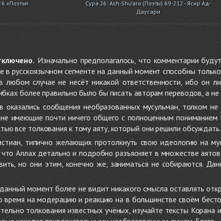
26 «Поэты»
Сура 26: Ash-Shu'ara (Поэты) 69-212 - Ясир Ад-
Даусари
тключено.
Изначально предполагалось, что комментарии будут
не в русскоязычном сегменте на данный момент способны только
 в любом случае не несёт никакой ответственности, ибо он л
ибках более правильно было бы писать авторам переводов, а не 
 оказались сообщения необразованных мусульман, толком не
, не имеющие почти ничего общего с полноценным пониманием
ью все толкования к тому аяту, который они решили обсуждать.
стиан, типично желающих протолкнуть свою идеологию на мус
о, что Аллах детально и подробно разъясняет в множестве аято
ить, но они этим, конечно же, заниматься не собираются. Да
в данный момент более не видит никакого смысла оставлять от
ую время на модерацию и реакцию на в большинстве своём бест
тельно толкования известных учёных, изучайте тексты Корана и 
рые кажутся привлекательными необразованным душам. Благо - в 