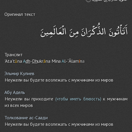
Оригинал текст
أَتَأْتُونَ الذُّكْرَانَ مِنَ الْعَالَمِينَ
Транслит
'Ata't
ū
na
A
dh
-
Dh
ukr
ā
na Mina
A
l-`Ālam
ī
n
a
Эльмир Кулиев
Неужели вы будете возлежать с мужчинами из миров
Абу Адель
Неужели вы приходите
к мужчинам
(чтобы иметь близость)
из всех миров
Толкование ас-Саади
Неужели вы будете возлежать с мужчинами из миров