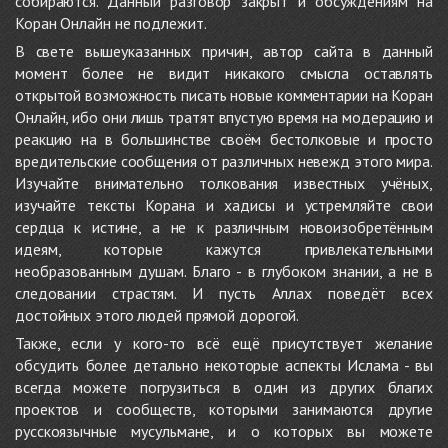
собираются. Данный разговор закрыт и обсуждениям на
Коран Онлайн не подлежит.
В свете вышеуказанных причин, автор сайта в данный
момент более не видит никакого смысла оставлять
открытой возможность писать новые комментарии на Коран
Онлайн, ибо они лишь тратят впустую время на модерацию и
реакцию на в большинстве своём бестолковые и просто
вредительские сообщения от различных невежд этого мира.
Изучайте внимательно толкования известных учёных,
изучайте тексты Корана и хадисы и устремляйте свои
сердца к истине, а не к различным новоизобретённым
идеям, которые кажутся привлекательными
необразованным душам. Благо - в глубоком знании, а не в
следовании страстям. И пусть Аллах поведёт всех
достойных этого людей прямой дорогой.
Также, если у кого-то всё ещё присутствует желание
обсудить более детально некоторые аспекты Ислама - вы
всегда можете погрузиться в один из других благих
проектов и сообществ, которыми занимаются другие
русскоязычные мусульмане, и о которых вы можете