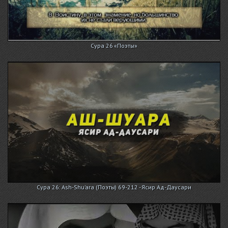
Сура 26 «Поэты»
Сура 26: Ash-Shu'ara (Поэты) 69-212 - Ясир Ад-Даусари