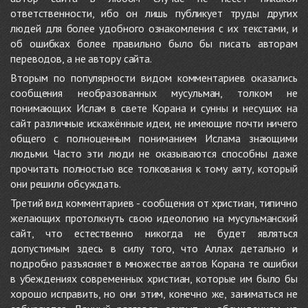
ответственности, ибо он лишь публикует труды других
людей для более удобного ознакомления с их текстами, и
об ошибках более правильно было бы писать авторам
переводов, а не автору сайта.
Вторым по популярности видом комментариев оказались
сообщения необразованных мусульман, толком не
понимающих Ислам в свете Корана и сунны и несущих на
сайт различные искажённые идеи, не имеющие почти ничего
общего с полноценным пониманием Ислама знающими
людьми. Часто эти люди не оказываются способны даже
прочитать полностью все толкования к тому аяту, который
они решили обсуждать.
Третий вид комментариев - сообщения от христиан, типично
желающих протолкнуть свою идеологию на мусульманский
сайт, что естественно никогда не будет являться
допустимым здесь в силу того, что Аллах детально и
подробно разъясняет в множестве аятов Корана те ошибки
в убеждениях современных христиан, которые им было бы
хорошо исправить, но они этим, конечно же, заниматься не