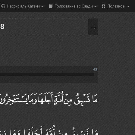
Нассир аль-Катами
Толкование ас-Саади
Полезное
18
→
مَا تَسْبِقُ مِنْ أُمَّةٍ أَجَلَهَا وَمَا يَس