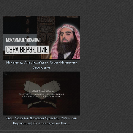
Мухаммад Аль Люхайдан. Сура «Муминун»
Верующие
Чтец: Ясир Ад-Даусари Сура Аль-Му'минун-
Верующие|| С переводом на Рус...