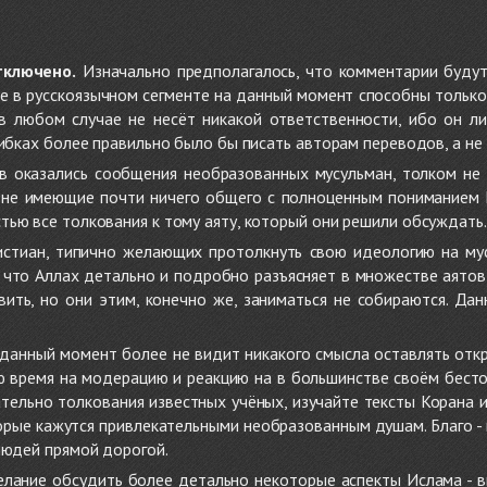
тключено.
Изначально предполагалось, что комментарии будут
не в русскоязычном сегменте на данный момент способны только
 в любом случае не несёт никакой ответственности, ибо он л
ибках более правильно было бы писать авторам переводов, а не 
 оказались сообщения необразованных мусульман, толком не
, не имеющие почти ничего общего с полноценным пониманием
ью все толкования к тому аяту, который они решили обсуждать.
стиан, типично желающих протолкнуть свою идеологию на мус
о, что Аллах детально и подробно разъясняет в множестве аято
ить, но они этим, конечно же, заниматься не собираются. Да
в данный момент более не видит никакого смысла оставлять от
ую время на модерацию и реакцию на в большинстве своём бест
тельно толкования известных учёных, изучайте тексты Корана и 
рые кажутся привлекательными необразованным душам. Благо - в 
людей прямой дорогой.
желание обсудить более детально некоторые аспекты Ислама - в