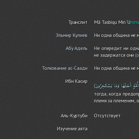
Транслит
Mā Tasbiqu Min 'U
mm
Эльмир Кулиев
Ни одна община не м
Абу Адель
Не опередит ни одн
не задержатся они
(о
Толкование ас-Саади
Ни одна община не м
Ибн Касир
أُمَّةٍ
أَجَلَهَا
وَمَا
يَسْتَـْخِرُونَ
(
тогда, когда предо
племя за племенем, 
Аль-Куртуби
Отсутствует
Изучение аята