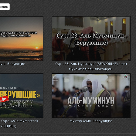
олик
ун | Верующие
Сура 23. "Аль-Муъминун" (ВЕРУЮЩИЕ). Чтец
Мухаммад аль-Люхайдан.
| Сура «АЛЬ-МУМИНУН»
Мухтар Хадж I Верующие
РУЮЩИЕ»)