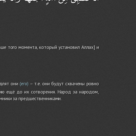
ьше того момента, который установил Аллах] и
длят они
– т.е. они будут схвачены ровно
(его)
ию ещё до их сотворения. Народ за народом,
емники за предшественниками.