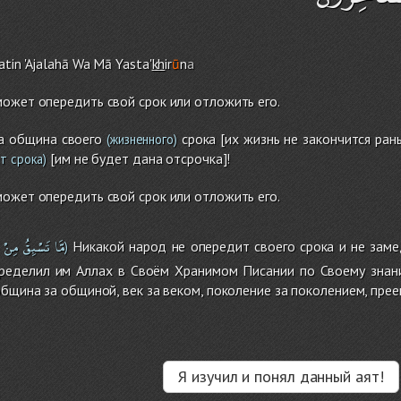
atin 'Ajalahā Wa Mā Yasta'
kh
ir
ū
n
a
ожет опередить свой срок или отложить его.
а община своего
срока [их жизнь не закончится ран
(жизненного)
[им не будет дана отсрочка]!
т срока)
ожет опередить свой срок или отложить его.
مَّا
تَسْبِقُ
مِنْ
Никакой народ не опередит своего срока и не заме
)
пределил им Аллах в Своём Хранимом Писании по Своему знан
община за общиной, век за веком, поколение за поколением, пре
Я изучил и понял данный аят!