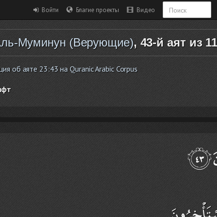
Войти
Благие проекты
Видео
ль-Муминун (Верующие)
, 43-й аят из 1
я об аяте 23:43 на Quranic Arabic Corpus
ифт
ْتَأْخِرُونَ