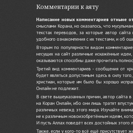
Комментарии к аяту
Написание новых комментариев отныне о
смыслами Корана, но оказалось, что мусульма
текстах переводов, за которые автор сайта
удобного ознакомления с их текстами, и об ош
Вторым по популярности видом комментариев
несущих на сайт различные искажённые идеи
оказываются способны даже прочитать полност
Третий вид комментариев - сообщения от хри
будет являться допустимым здесь в силу тог
христиан, которые им было бы хорошо исправ
Онлайн не подлежит.
В свете вышеуказанных причин, автор сайта 
на Коран Онлайн, ибо они лишь тратят впуст
различных невежд этого мира. Изучайте внима
не к различным новоизобретённым идеям, кото
И пусть Аллах поведёт всех достойных этого 
Также, если у кого-то всё ещё присутствует 