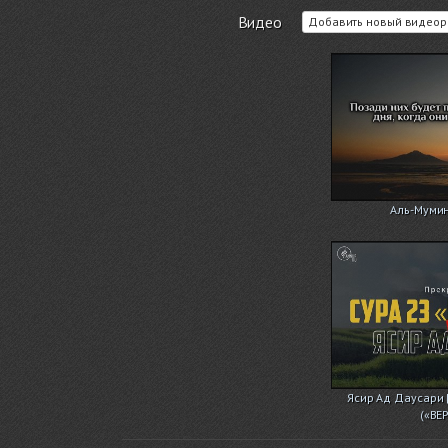
Видео
Добавить новый видеор
Аль-Мумин
Ясир Ад Даусари 
(«ВЕ