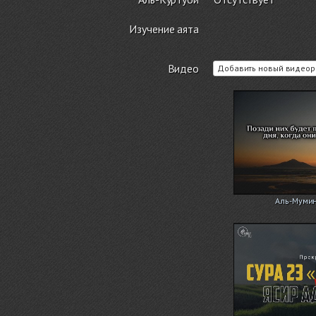
Изучение аята
Видео
Добавить новый видеор
Аль-Мумин