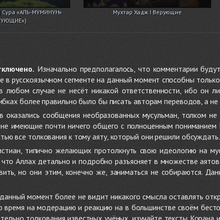
| Сура «АЛЬ-МУМИНУН»
Мухтар Хадж I Верующие
РУЮЩИЕ»)
тключено.
Изначально предполагалось, что комментарии будут
не в русскоязычном сегменте на данный момент способны только
 в любом случае не несёт никакой ответственности, ибо он л
ибках более правильно было бы писать авторам переводов, а не 
 оказались сообщения необразованных мусульман, толком не
, не имеющие почти ничего общего с полноценным пониманием
ью все толкования к тому аяту, который они решили обсуждать.
стиан, типично желающих протолкнуть свою идеологию на мус
о, что Аллах детально и подробно разъясняет в множестве аято
ить, но они этим, конечно же, заниматься не собираются. Да
в данный момент более не видит никакого смысла оставлять от
ую время на модерацию и реакцию на в большинстве своём бест
тельно толкования известных учёных, изучайте тексты Корана и 