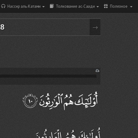
Нассир аль-Катами
Толкование ас-Саади
Полезное
18
→
أُولَـٰئِكَ هُمُ الْوَارِثُونَ