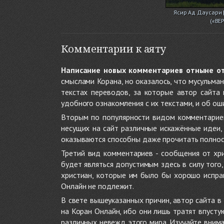
Ясир Ад Даусари 
(«ВЕ
Комментарии к аяту
Написание новых комментариев отныне о
смыслами Корана, но оказалось, что мусульма
текстах переводов, за которые автор сайта
удобного ознакомления с их текстами, и об ош
Вторым по популярности видом комментариев
несущих на сайт различные искажённые идеи
оказываются способны даже прочитать полност
Третий вид комментариев - сообщения от хри
будет являться допустимым здесь в силу тог
христиан, которые им было бы хорошо исправ
Онлайн не подлежит.
В свете вышеуказанных причин, автор сайта 
на Коран Онлайн, ибо они лишь тратят впуст
различных невежд этого мира. Изучайте внима