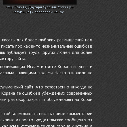
Чтец: Ясир Ад-Даусари Сура Аль-Му'минун-
Верующие|| С переводом на Рус...
 писать для более глубоких размышлений над
 писать про какие-то незначительные ошибки в
ишь публикует труды других людей для более
автору сайта.
 понимающих Ислам в свете Корана и сунны и
 Ислама знающими людьми. Часто эти люди не
ульманский сайт, что естественно никогда не
в Корана те ошибки в убеждениях современных
нный разговор закрыт и обсуждениям на Коран
крытой возможность писать новые комментарии
олковые и просто вредительские сообщения от
хадисы и устремляйте свои сердца к истине, а