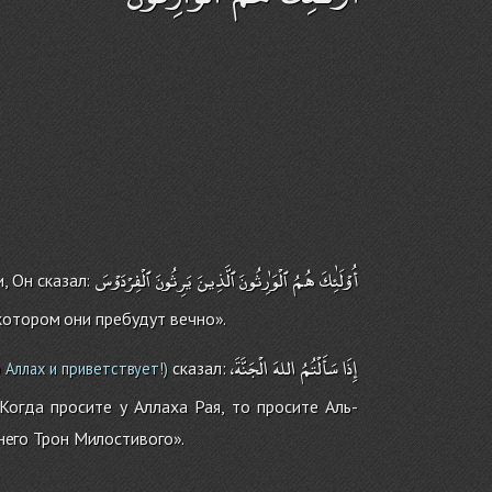
أُوْلَٰئِكَ
هُمُ
ٱلْوَٰرِثُونَ
ٱلَّذِينَ
يَرِثُونَ
ٱلْفِرْدَوْسَ
, Он сказал:
котором они пребудут вечно».
إِذَا
سَأَلْتُمُ
اللهَ
الْجَنَّةَ،
сказал:
 Аллах и приветствует!)
огда просите у Аллаха Рая, то просите Аль-
 него Трон Милостивого».