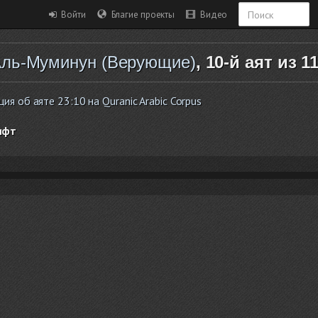
Войти
Благие проекты
Видео
ль-Муминун (Верующие)
, 10-й аят из 1
я об аяте 23:10 на Quranic Arabic Corpus
ифт