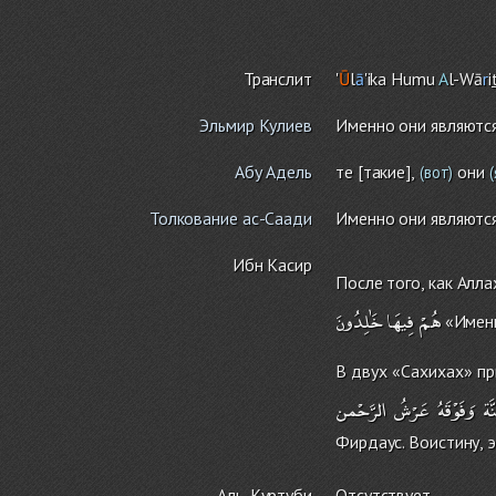
Транслит
'
Ū
l
ā
'ika Humu
A
l-Wā
r
i
Эльмир Кулиев
Именно они являютс
Абу Адель
те [такие],
они
(вот)
(
Толкование ас-Саади
Именно они являютс
Ибн Касир
После того, как Алла
هُمْ
فِيهَا
خَٰلِدُونَ
«Именн
В двух «Сахихах» пр
َّة
وَفَوْقَهُ
عَرْشُ
الرَّحْمن
Фирдаус. Воистину, э
Аль-Куртуби
Отсутствует