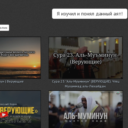
Я изучил и понял данный аят!
олик
ун | Верующие
Сура 23. "Аль-Муъминун" (ВЕРУЮЩИЕ). Чтец
Мухаммад аль-Люхайдан.