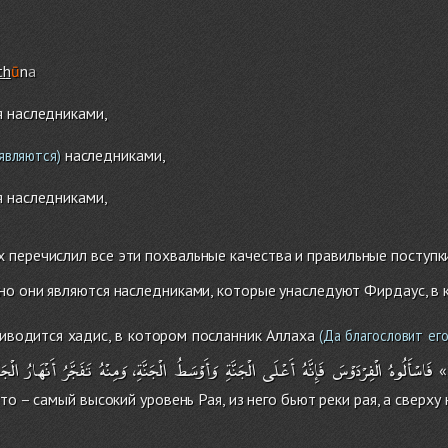
th
ū
n
a
я наследниками,
наследниками,
являются)
я наследниками,
х перечислил все эти похвальные качества и правильные поступки
о они являются наследниками, которые унаследуют Фирдаус, в 
иводится хадис, в котором посланник Аллаха
(Да благословит его
فَاسْأَلُوهُ
الْفِرْدَوْسَ
فَإِنَّهُ
أَعْلَى
الْجَنَّةِ
وَأَوْسَطُ
الْجَنَّةِ،
وَمِنْهُ
تَفَجَّرُ
أَنْهَارُ
الْجَن
«К
то – самый высокий уровень Рая, из него бьют реки рая, а сверху