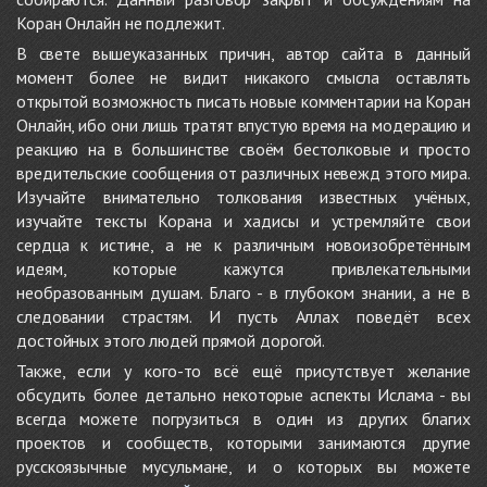
Коран Онлайн не подлежит.
В свете вышеуказанных причин, автор сайта в данный
момент более не видит никакого смысла оставлять
открытой возможность писать новые комментарии на Коран
Онлайн, ибо они лишь тратят впустую время на модерацию и
реакцию на в большинстве своём бестолковые и просто
вредительские сообщения от различных невежд этого мира.
Изучайте внимательно толкования известных учёных,
изучайте тексты Корана и хадисы и устремляйте свои
сердца к истине, а не к различным новоизобретённым
идеям, которые кажутся привлекательными
необразованным душам. Благо - в глубоком знании, а не в
следовании страстям. И пусть Аллах поведёт всех
достойных этого людей прямой дорогой.
Также, если у кого-то всё ещё присутствует желание
обсудить более детально некоторые аспекты Ислама - вы
всегда можете погрузиться в один из других благих
проектов и сообществ, которыми занимаются другие
русскоязычные мусульмане, и о которых вы можете