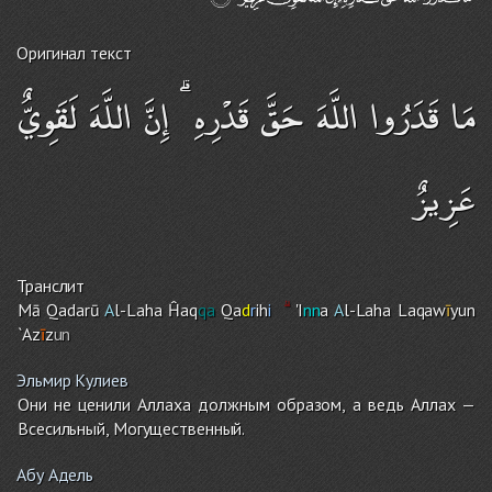
Оригинал текст
مَا قَدَرُوا اللَّهَ حَقَّ قَدْرِهِ ۗ إِنَّ اللَّهَ لَقَوِيٌّ
عَزِيزٌ
Транслит
Mā Qadarū
A
l-Laha Ĥaq
qa
Qa
d
r
ih
i
'I
nn
a
A
l-Lah
a
Laqaw
ī
yun
`Az
ī
z
un
Эльмир Кулиев
Они не ценили Аллаха должным образом, а ведь Аллах —
Всесильный, Могущественный.
Абу Адель