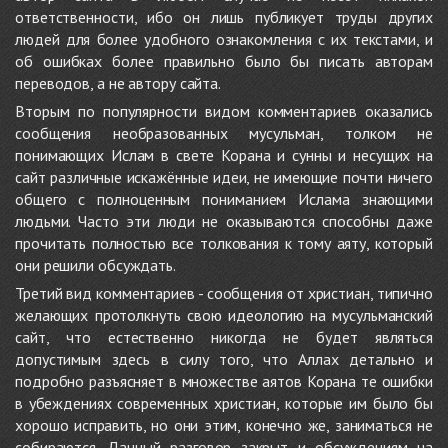
ответственности, ибо он лишь публикует труды других
людей для более удобного ознакомления с их текстами, и
об ошибках более правильно было бы писать авторам
переводов, а не автору сайта.
Вторым по популярности видом комментариев оказались
сообщения необразованных мусульман, толком не
понимающих Ислам в свете Корана и сунны и несущих на
сайт различные искажённые идеи, не имеющие почти ничего
общего с полноценным пониманием Ислама знающими
людьми. Часто эти люди не оказываются способны даже
прочитать полностью все толкования к тому аяту, который
они решили обсуждать.
Третий вид комментариев - сообщения от христиан, типично
желающих протолкнуть свою идеологию на мусульманский
сайт, что естественно никогда не будет являться
допустимым здесь в силу того, что Аллах детально и
подробно разъясняет в множестве аятов Корана те ошибки
в убеждениях современных христиан, которые им было бы
хорошо исправить, но они этим, конечно же, заниматься не
собираются. Данный разговор закрыт и обсуждениям на