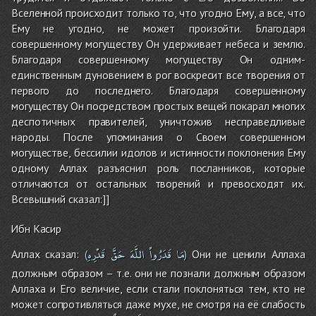
Вселенной происходит только то, что угодно Ему, а все, что
Ему не угодно, не может произойти. Благодаря
совершенному могуществу Он удерживает небеса и землю.
Благодаря совершенному могуществу Он одним-
единственным дуновением в рог воскресит все творения от
первого до последнего. Благодаря совершенному
могуществу Он посредством простых вещей покарал многих
деспотичных правителей, уничтожив несправедливые
народы. После упоминания о Своем совершенном
могуществе, бессилии идолов и истинности поклонения Ему
одному Аллах разъяснил роль посланников, которые
отличаются от остальных творений и превосходят их.
Всевышний сказал:]]
Ибн Касир
مَا
قَدَرُواْ
اللَّهَ
حَقَّ
قَدْرِهِ
Аллах сказал:
Они не ценили Аллаха
(
)
должным образом – т.е. они не познали должным образом
Аллаха и Его величие, если стали поклоняться тем, кто не
может сопротивляться даже мухе, не смотря на её слабость