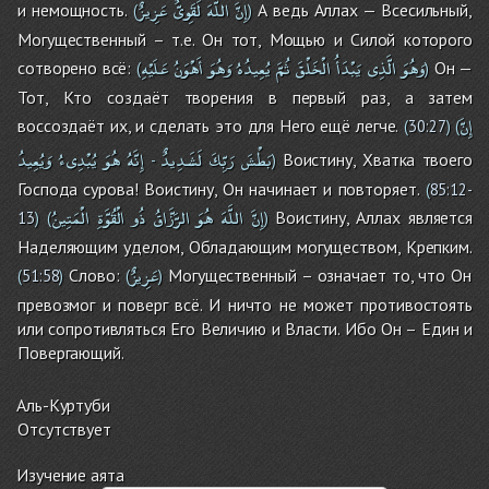
إِنَّ
اللَّهَ
لَقَوِىٌّ
عَزِيزٌ
и немощность.
А ведь Аллах — Всесильный,
(
)
Могущественный – т.е. Он тот, Мощью и Силой которого
وَهُوَ
الَّذِى
يَبْدَأُ
الْخَلْقَ
ثُمَّ
يُعِيدُهُ
وَهُوَ
أَهْوَنُ
عَلَيْهِ
сотворено всё:
Он —
(
)
Тот, Кто создаёт творения в первый раз, а затем
إِنَّ
воссоздаёт их, и сделать это для Него ещё легче.
(
30:27
)
(
بَطْشَ
رَبِّكَ
لَشَدِيدٌ
إِنَّهُ
هُوَ
يُبْدِىءُ
وَيُعِيدُ
Воистину, Хватка твоего
-
)
Господа сурова! Воистину, Он начинает и повторяет.
(
85:12-
إِنَّ
اللَّهَ
هُوَ
الرَّزَّاقُ
ذُو
الْقُوَّةِ
الْمَتِينُ
Воистину, Аллах является
13
)
(
)
Наделяющим уделом, Обладающим могуществом, Крепким.
عَزِيزٌ
Слово:
Могущественный – означает то, что Он
(
51:58
)
(
)
превозмог и поверг всё. И ничто не может противостоять
или сопротивляться Его Величию и Власти. Ибо Он – Един и
Повергающий.
Аль-Куртуби
Отсутствует
Изучение аята