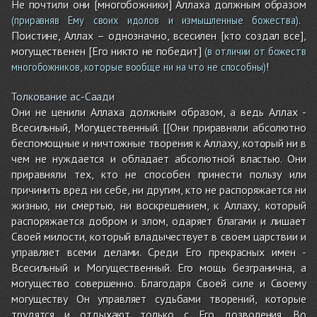
Не почтили они [многобожники] Аллаха должным образом
.
(приравняв Ему своих идолов и измышленные божества)
Поистине, Аллах – однозначно, всесилен [кто создал все],
могущественен [Его никто не победит]
(в отличии от божеств
!
многобожников, которые вообще ни на что не способны)
Толкование ас-Саади
Они не ценили Аллаха должным образом, а ведь Аллах -
Всесильный, Могущественный. [[Они приравняли абсолютно
беспомощные и ничтожные творения к Аллаху, который ни в
чем не нуждается и обладает абсолютной властью. Они
приравняли тех, кто не способен принести пользу или
причинить вред ни себе, ни другим, кто не распоряжается ни
жизнью, ни смертью, ни воскрешением, к Аллаху, который
распоряжается добром и злом, одаряет благами и лишает
Своей милости, который владычествует в своем царствии и
управляет всеми делами. Среди Его прекрасных имен -
Всесильный и Могущественный. Его мощь безгранична, а
могущество совершенно. Благодаря Своей силе и Своему
могуществу Он управляет судьбами творений, которые
трудятся и отдыхают только с Его дозволения. Во