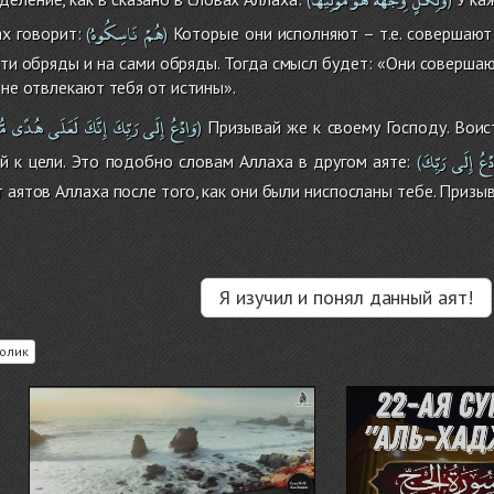
هُمْ
نَاسِكُوهُ
х говорит:
Которые они исполняют – т.е. совершают 
(
)
эти обряды и на сами обряды. Тогда смысл будет: «Они совершаю
 не отвлекают тебя от истины».
وَادْعُ
إِلَى
رَبِّكَ
إِنَّكَ
لَعَلَى
هُدًى
مّ
Призывай же к своему Господу. Воист
)
دْعُ
إِلَى
رَبِّكَ
й к цели. Это подобно словам Аллаха в другом аяте:
(
 аятов Аллаха после того, как они были ниспосланы тебе. Призыв
Я изучил и понял данный аят!
олик