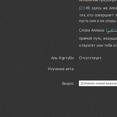
здесь же Алла
(
2:148
)
тех, кто совершает 
пусть они и их споры
ُسْتَقِيمٍ
Слова Аллаха:
(
прямой путь, ведущи
отвратят они тебя от
Аль-Куртуби
Отсутствует
Изучение аята
Видео
Добавить новый видеор