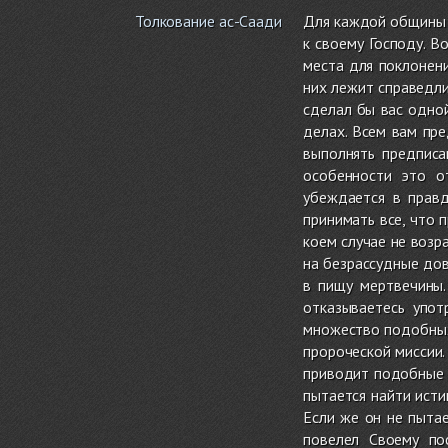
Толкование ас-Саади
Для каждой общины М
к своему Господу. В
места для поклонени
них лежит справедли
сделал бы вас одной
делах. Всем вам пре
выполнять предписа
особенности это о
убеждается в правд
принимать все, что 
коем случае не возр
на безрассудные дов
в пищу мертвечины.
отказываетесь упот
множество подобных 
пророческой миссии.
приводит подобные в
пытается найти исти
Если же он не пытае
повелел Своему по