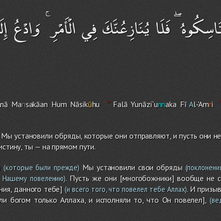
سِكُوهُ ۖ فَلَا يُنَازِعُنَّكَ فِي الْأَمْرِ ۚ وَادْعُ إِلَى
lnā Ma
n
sakāan Hu
m
Nāsik
ū
h
u
Falā Yunāzi`u
nn
aka Fī
A
l-'A
m
r
i
ы установили обряды, которые они отправляют, и пусть они не
истину, ты — на прямом пути.
ы
Мы установили свои обряды
(которые были прежде)
(поклонения
. Пусть же они [многобожники] вообще не 
 Нашему повелению)
ия, данного тебе]
. И призы
(и всего того, что повелел тебе Аллах)
и богом только Аллаха, и исполняли то, что Он повелел],
(ве