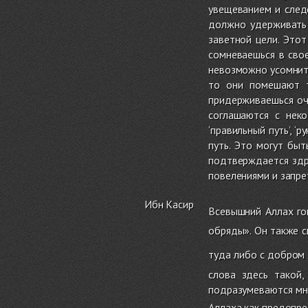
увещеванием и след
должно удерживать 
заветной цели. Это
сомневаешься в свое
невозможно усомнить
то они помешают т
придерживаешься о
соглашаются с нек
‘правильный путь’, 
путь. Это могут бы
подтверждается здр
повелениями и запрет
Ибн Касир
Всевышний Аллах го
обряды». Он также с
туда либо с добром
слова здесь такой
подразумеваются мн
Аллаха как предопред