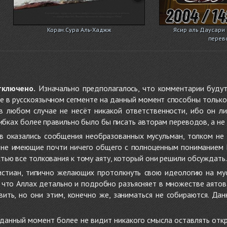
Коран.Сура Аль-Хаджж
Ясир аль Даусари |
перев
тключено.
Изначально предполагалось, что комментарии будут
не в русскоязычном сегменте на данный момент способны только
 в любом случае не несёт никакой ответственности, ибо он л
ибках более правильно было бы писать авторам переводов, а не 
 оказались сообщения необразованных мусульман, толком не
, не имеющие почти ничего общего с полноценным пониманием
ью все толкования к тому аяту, который они решили обсуждать.
стиан, типично желающих протолкнуть свою идеологию на мус
о, что Аллах детально и подробно разъясняет в множестве аято
ить, но они этим, конечно же, заниматься не собираются. Да
в данный момент более не видит никакого смысла оставлять от