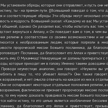
ы установили обряды, которые они отправляют, и пусть они не
оистину, ты - на прямом пути. [[Всевышний поведал о том, чт
я и соответствующие обряды. Эти обряды могут несколько отли
вость и мудрость. Всевышний сказал: «Каждому из вас Мы устано
 общиной, однако Он разделил вас, чтобы испытать вас тем, ч
дстоит вернуться к Аллаху, и Он поведает вам о том, в чем вы
ния религии в соответствии со своими возможностями и не и
тносится к необразованным людям, которые погрязли в мно
ивости пророческой миссии Божьего посланника, да благосло
проповедует Посланник, да благословит его Аллах и приветствуе
ажать ему. О Мухаммад! Неверующие не должны препираться с т
оды, которые приходят им в голову. Именно такими доводами о
 Проводя неуместную аналогию, они говорят: «Неужели вы уп
реблять в пищу то, что убивает Аллах?!» Они также говорят
возражений, и нет смысла отвечать на каждое из них в отдель
 Они не оспаривают некоторые отдельные положения религии, а в
озражения, фактически не признает пророческую миссию посланн
ну, то ему нужно доказать правдивость миссии Божьего посланни
тся найти истину, то его целью является изобличение бессили
сланнику, да благословит его Аллах и приветствует, приз