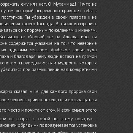
возражать ему или нет. О Мухаммад! Ничто не
путем, который непременно приведет тебя к
 поступков. Ты убежден в своей правоте и не
овеления твоего Господа. В твоих воззрениях
шиваться к их порочным пожеланиям и мнениям,
Всевышнего: «Уповай же на Аллаха, ибо ты
кже содержится указание на то, что неверные
ь их здравым смыслом. Арабское слово худа
Аллаха и благодаря чему люди встают на прямой
ршенство, справедливость и мудрость которых
 убедиться при размышлении над конкретными
арир сказал: «Т.е. для каждого пророка свои
торое человек привык посещать и возвращаться
 это место и почитают его». И если смысл этого
 они не спорят с тобой по этому поводу» -
ановили обряды» - подразумевается установка
дого есть сторона, куда он обращается лицом.