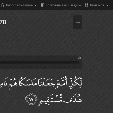
Нассир аль-Катами
Толкование ас-Саади
Полезное
 78
→