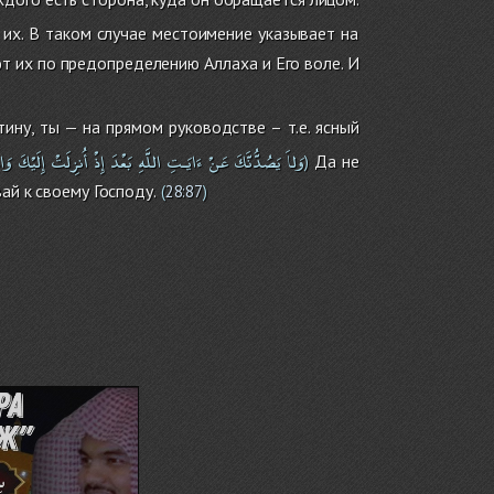
их. В таком случае местоимение указывает на
т их по предопределению Аллаха и Его воле. И
ину, ты — на прямом руководстве – т.е. ясный
وَلاَ
يَصُدُّنَّكَ
عَنْ
ءَايَـتِ
اللَّهِ
بَعْدَ
إِذْ
أُنزِلَتْ
إِلَيْكَ
وَا
Да не
)
ай к своему Господу.
(
28:87
)