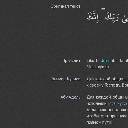
Оригинал текст
ٰ رَبِّكَ ۖ إِنَّكَ
Транслит
Likulli 'U
mm
ati
n
Ja`a
Mustaq
ī
m
in
Эльмир Кулиев
Для каждой общины М
к своему Господу. Во
Абу Адель
Для каждой общин
исполняли
(повинуясь
дела [законоположен
чтобы они признавал
прямом пути!