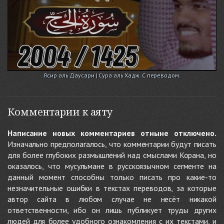
Ясир аль Даусари | Сура аль Хадж. С переводом.
Комментарии к аяту
Написание новых комментариев отныне отключено.
Изначально предполагалось, что комментарии будут писать
для более глубоких размышлений над смыслами Корана, но
оказалось, что мусульмане в русскоязычном сегменте на
данный момент способны только писать про какие-то
незначительные ошибки в текстах переводов, за которые
автор сайта в любом случае не несёт никакой
ответственности, ибо он лишь публикует труды других
людей для более удобного ознакомления с их текстами, и