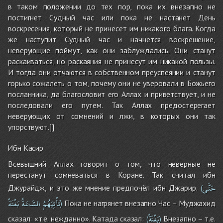
в таком положении до тех пор, пока их внезапно не
постигнет Судный час или пока не настанет День
воскресения, который не принесет им никакого блага. Когда
же наступит Судный час и начнется воскрешение,
неверующие поймут, как они заблуждались. Они станут
раскаиваться, но раскаяния не принесут им никакой пользы.
И тогда они отчаются в собственном преуспеянии и станут
горько сожалеть о том, почему они не уверовали в Божьего
посланника, да благословит его Аллах и приветствует, и не
последовали его путем. Так Аллах предостерегает
неверующих от сомнений и лжи, в которых они так
упорствуют.]]
Ибн Касир
Всевышний Аллах говорит о том, что неверные не
перестанут сомневаться в Коране. Так считал ибн
حَتَّى
Джурайдж, и это же мнение предпочёл ибн Джарир.
(
تَأْتِيَهُمُ
السَّاعَةُ
بَغْتَةً
Пока не нагрянет внезапно Час – Муджахид
)
بَغْتَةً
сказал: «т.е. нежданно». Катада сказал:
Внезапно – т.е.
(
)