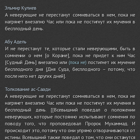
Эльмир Кулиев
А неверующие не перестанут сомневаться в нем, пока не
нагрянет внезапно Час или пока не постигнут их мучения в
бесплодный день.
Абу Адель
И не перестанут те, которые стали неверующими, быть в
сомнении о нем [о Коране], пока не придет к ним Час
[Судный День] внезапно или
постигнет их мучение
(пока не)
бесплодного дня [Дня Суда, бесплодного – потому, что
после него нет других дней].
Толкование ас-Саади
А неверующие не перестанут сомневаться в нем, пока не
нагрянет внезапно Час или пока не постигнут их мучения в
бесплодный день. [[Всевышний поведал о положении
неверующих, которые постоянно испытывают сомнения по
поводу того, что проповедовал Пророк Мухаммад. И
происходит это, потому что они упрямо отворачиваются от
истины. Всевышний также поведал о том, что они останутся