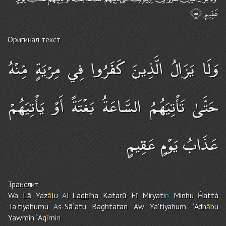
Оригинал текст
وَلَا يَزَالُ الَّذِينَ كَفَرُوا فِي مِرْيَةٍ مِّنْهُ
حَتَّىٰ تَأْتِيَهُمُ السَّاعَةُ بَغْتَةً أَوْ يَأْتِيَهُمْ
عَذَابُ يَوْمٍ عَقِيمٍ
Транслит
Wa Lā Yaz
ā
lu
A
l-La
dh
ī
na Kafarū Fī Mi
r
yati
n
Minhu Ĥattá
Ta'tiyahumu
A
s-Sā`atu Ba
gh
tatan 'Aw Ya'tiyahu
m
`A
dh
ā
bu
Yawmin `Aq
ī
m
in