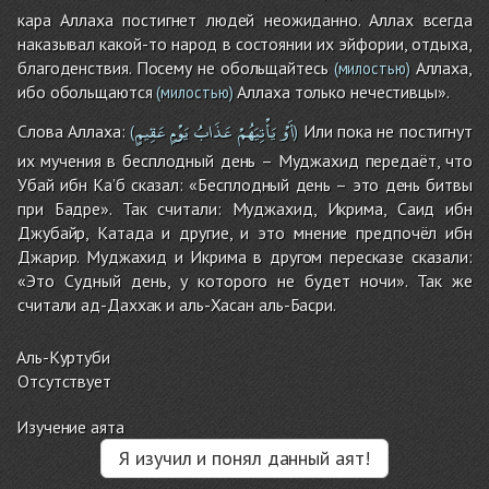
кара Аллаха постигнет людей неожиданно. Аллах всегда
наказывал какой-то народ в состоянии их эйфории, отдыха,
благоденствия. Посему не обольщайтесь
Аллаха,
(милостью)
ибо обольщаются
Аллаха только нечестивцы».
(милостью)
أَوْ
يَأْتِيَهُمْ
عَذَابُ
يَوْمٍ
عَقِيمٍ
Слова Аллаха:
Или пока не постигнут
(
)
их мучения в бесплодный день – Муджахид передаёт, что
Убай ибн Ка’б сказал: «Бесплодный день – это день битвы
при Бадре». Так считали: Муджахид, Икрима, Саид ибн
Джубайр, Катада и другие, и это мнение предпочёл ибн
Джарир. Муджахид и Икрима в другом пересказе сказали:
«Это Судный день, у которого не будет ночи». Так же
считали ад-Даххак и аль-Хасан аль-Басри.
Аль-Куртуби
Отсутствует
Изучение аята
Я изучил и понял данный аят!