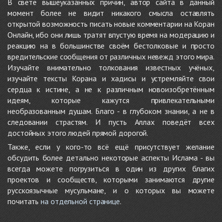
В свете вышеуказанных причин, автор сайта в данный
момент более не видит никакого смысла оставлять
открытой возможность писать новые комментарии на Коран
Онлайн, ибо они лишь тратят впустую время на модерацию и
реакцию на в большинстве своём бестолковые и просто
вредительские сообщения от различных невежд этого мира.
Изучайте внимательно толкования известных учёных,
изучайте тексты Корана и хадисы и устремляйте свои
сердца к истине, а не к различным новоизобретённым
идеям, которые кажутся привлекательными
необразованным душам. Благо - в глубоком знании, а не в
следовании страстям. И пусть Аллах поведёт всех
достойных этого людей прямой дорогой.
Также, если у кого-то всё ещё присутствует желание
обсудить более детально некоторые аспекты Ислама - вы
всегда можете погрузиться в один из других благих
проектов и сообществ, которыми занимаются другие
русскоязычные мусульмане, и о которых вы можете
почитать
на отдельной странице
.