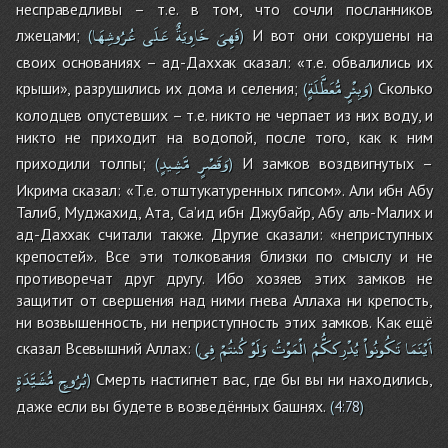
несправедливы – т.е. в том, что сочли посланников
فَهِىَ
خَاوِيَةٌ
عَلَى
عُرُوشِهَا
лжецами;
И вот они сокрушены на
(
)
своих основаниях – ад-Даххак сказал: «т.е. обвалились их
وَبِئْرٍ
مُّعَطَّلَةٍ
крыши», разрушились их дома и селения;
Сколько
(
)
колодцев опустевших – т.е. никто не черпает из них воду, и
никто не приходит на водопой, после того, как к ним
وَقَصْرٍ
مَّشِيدٍ
приходили толпы;
И замков воздвигнутых –
(
)
Икрима сказал: «Т.е. отштукатуренных гипсом». Али ибн Абу
Талиб, Муджахид, Ата, Са’ид ибн Джубайр, Абу аль-Малих и
ад-Даххак считали также. Другие сказали: «неприступных
крепостей». Все эти толкования близки по смыслу и не
противоречат друг другу. Ибо хозяев этих замков не
защитит от свершения над ними гнева Аллаха ни крепость,
ни возвышенность, ни неприступность этих замков. Как ещё
أَيْنَمَا
تَكُونُواْ
يُدْرِككُّمُ
الْمَوْتُ
وَلَوْ
كُنتُمْ
فِى
сказал Всевышний Аллах:
(
بُرُوجٍ
مُّشَيَّدَةٍ
Смерть настигнет вас, где бы вы ни находились,
)
даже если вы будете в возведённых башнях.
(
4:78
)