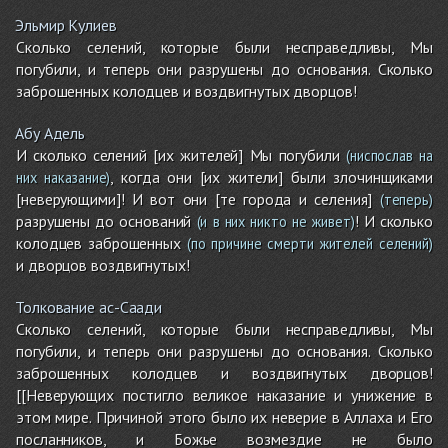
Эльмир Кулиев
Сколько селений, которые были несправедливы, Мы
погубили, и теперь они разрушены до основания. Сколько
заброшенных колодцев и воздвигнутых дворцов!
Абу Адель
И сколько селений [их жителей] Мы погубили
(ниспослав на
, когда они [их жители] были злочинщиками
них наказание)
[неверующими]! И вот они [те города и селения]
(теперь)
разрушены до оснований
! И сколько
(и в них никто не живет)
колодцев заброшенных
(по причине смерти жителей селений)
и дворцов воздвигнутых!
Толкование ас-Саади
Сколько селений, которые были несправедливы, Мы
погубили, и теперь они разрушены до основания. Сколько
заброшенных колодцев и воздвигнутых дворцов!
[[Неверующих постигло великое наказание и унижение в
этом мире. Причиной этого было их неверие в Аллаха и Его
посланников, и Божье возмездие не было