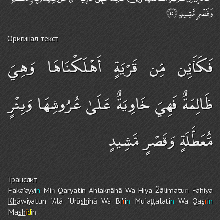
Оригинал текст
فَكَأَيِّن مِّن قَرْيَةٍ أَهْلَكْنَاهَا وَهِيَ
ظَالِمَةٌ فَهِيَ خَاوِيَةٌ عَلَىٰ عُرُوشِهَا وَبِئْرٍ
مُّعَطَّلَةٍ وَقَصْرٍ مَّشِيدٍ
Транслит
Faka'ayyi
n
Mi
n
Qaryatin 'Ahlaknāhā Wa Hiya Žālimatu
n
Fahiya
Kh
āwiyatun `Alá `Urū
sh
ihā Wa Bi'
r
i
n
Mu`aţţalati
n
Wa Qaş
r
i
n
Ma
sh
ī
d
in