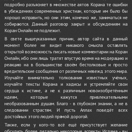
подробно разъясняет в множестве аятов Корана те ошибки
в убеждениях современных христиан, которые им было бы
хорошо исправить, но они этим, конечно же, заниматься не
собираются. Данный разговор закрыт и обсуждениям на
Коран Онлайн не подлежит.
В свете вышеуказанных причин, автор сайта в данный
момент более не видит никакого смысла оставлять
открытой возможность писать новые комментарии на Коран
Онлайн, ибо они лишь тратят впустую время на модерацию и
реакцию на в большинстве своём бестолковые и просто
вредительские сообщения от различных невежд этого мира.
Изучайте внимательно толкования известных учёных,
изучайте тексты Корана и хадисы и устремляйте свои
сердца к истине, а не к различным новоизобретённым
идеям, которые кажутся привлекательными
необразованным душам. Благо - в глубоком знании, а не в
следовании страстям. И пусть Аллах поведёт всех
достойных этого людей прямой дорогой.
Также, если у кого-то всё ещё присутствует желание
обсудить более детально некоторые аспекты Ислама - вы