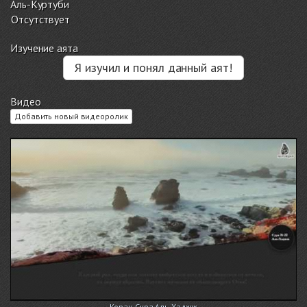
Аль-Куртуби
Отсутствует
Изучение аята
Я изучил и понял данный аят!
Видео
Добавить новый видеоролик
Коран.Сура Аль-Хаджж