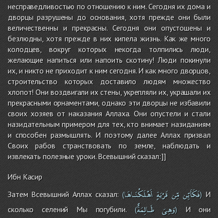
несправедливостью по отношению к ним. Сегодня их дома и
дворцы разрушены до основания, хотя прежде они были
величественны и прекрасны. Сегодня они опустошены и
безлюдны, хотя прежде в них кипела жизнь. Как же много
колодцев, вокруг которых некогда толпились люди,
желающие напиться или напоить скотину! Люди покинули
их, и никто не приходит к ним сегодня. И как много дворцов,
строительство которых доставило людям множество
хлопот! Они воздвигали их стены, укрепляли их, украшали их
прекрасными орнаментами, однако эти дворцы не избавили
своих хозяев от наказания Аллаха. Они опустели и стали
назидательным примером для тех, кто внимает назиданиям
и способен размышлять. И поэтому далее Аллах призвал
Своих рабов странствовать по земле, наблюдать и
извлекать полезные уроки. Всевышний сказал:]]
Ибн Касир
فَكَأَيِّن
مِّن
قَرْيَةٍ
أَهْلَكْنَـاهَا
Затем Всевышний Аллах сказал:
И
(
)
وَهِىَ
ظَـالِمَةٌ
сколько селений Мы погубили.
И они
(
)