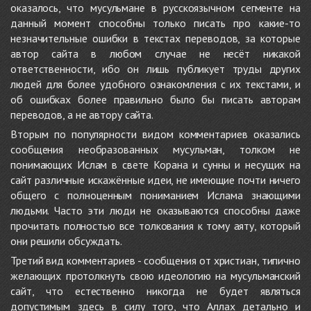
оказалось, что мусульмане в русскоязычном сегменте на
данный момент способны только писать про какие-то
незначительные ошибки в текстах переводов, за которые
автор сайта в любом случае не несёт никакой
ответственности, ибо он лишь публикует труды других
людей для более удобного ознакомления с их текстами, и
об ошибках более правильно было бы писать авторам
переводов, а не автору сайта.
Вторым по популярности видом комментариев оказались
сообщения необразованных мусульман, толком не
понимающих Ислам в свете Корана и сунны и несущих на
сайт различные искажённые идеи, не имеющие почти ничего
общего с полноценным пониманием Ислама знающими
людьми. Часто эти люди не оказываются способны даже
прочитать полностью все толкования к тому аяту, который
они решили обсуждать.
Третий вид комментариев - сообщения от христиан, типично
желающих протолкнуть свою идеологию на мусульманский
сайт, что естественно никогда не будет являться
допустимым здесь в силу того, что Аллах детально и