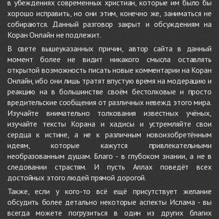
в убеждениях современных христиан, которые им было бы
хорошо исправить, но они этим, конечно же, заниматься не
собираются. Данный разговор закрыт и обсуждениям на
Коран Онлайн не подлежит.
В свете вышеуказанных причин, автор сайта в данный
момент более не видит никакого смысла оставлять
открытой возможность писать новые комментарии на Коран
Онлайн, ибо они лишь тратят впустую время на модерацию и
реакцию на в большинстве своём бестолковые и просто
вредительские сообщения от различных невежд этого мира.
Изучайте внимательно толкования известных учёных,
изучайте тексты Корана и хадисы и устремляйте свои
сердца к истине, а не к различным новоизобретённым
идеям, которые кажутся привлекательными
необразованным душам. Благо - в глубоком знании, а не в
следовании страстям. И пусть Аллах поведёт всех
достойных этого людей прямой дорогой.
Также, если у кого-то всё ещё присутствует желание
обсудить более детально некоторые аспекты Ислама - вы
всегда можете погрузиться в один из других благих