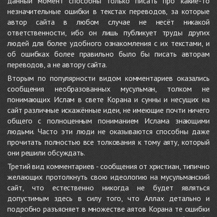
данный момент способны только писать про какие-то
незначительные ошибки в текстах переводов, за которые
автор сайта в любом случае не несёт никакой
ответственности, ибо он лишь публикует труды других
людей для более удобного ознакомления с их текстами, и
об ошибках более правильно было бы писать авторам
переводов, а не автору сайта.
Вторым по популярности видом комментариев оказались
сообщения необразованных мусульман, толком не
понимающих Ислам в свете Корана и сунны и несущих на
сайт различные искажённые идеи, не имеющие почти ничего
общего с полноценным пониманием Ислама знающими
людьми. Часто эти люди не оказываются способны даже
прочитать полностью все толкования к тому аяту, который
они решили обсуждать.
Третий вид комментариев - сообщения от христиан, типично
желающих протолкнуть свою идеологию на мусульманский
сайт, что естественно никогда не будет являться
допустимым здесь в силу того, что Аллах детально и
подробно разъясняет в множестве аятов Корана те ошибки