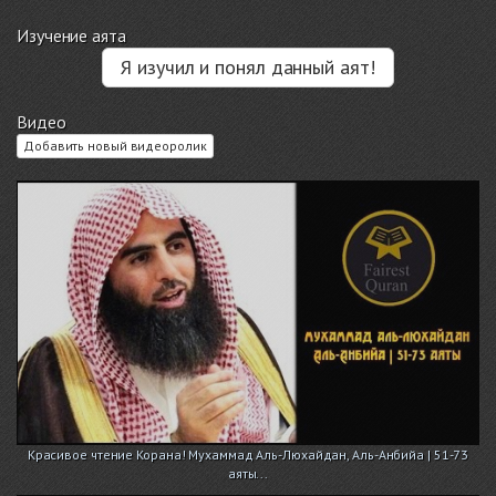
Изучение аята
Я изучил и понял данный аят!
Видео
Добавить новый видеоролик
Красивое чтение Корана! Мухаммад Аль-Люхайдан, Аль-Анбийа | 51-73
аяты...