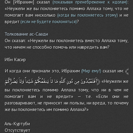
Он [Ибрахим] сказал
:
(показывая пренебрежение к идолам)
«Неужели же вы поклоняетесь помимо Аллаха тому, что не
помогает вам нисколько
и не
(когда вы поклоняетесь этому)
вредит
?
(если не будете поклоняться)
Толкование ас-Саади
Он сказал: «Неужели вы поклоняетесь вместо Аллаха тому,
что ничем не способно помочь или навредить вам?
Ибн Касир
﴾
И когда они признали это, Ибрахим
сказал им:
(Мир ему!)
يَضُرُّكُمْ﴿
أَفَتَعْبُدُونَ
مِن
دُونِ
ٱللَّهِ
مَا
لاَ
يَنفَعُكُمْ
شَيْئاً
وَلاَ
«Неужели же
вы поклоняетесь помимо Аллаха тому, что ни в чем не
помогает вам и не вредит» — т.е. «Если они не
разговаривают, не приносят ни пользы, ни вреда, то почему
же вы поклоняетесь им помимо Аллаха?»
Аль-Куртуби
Отсутствует