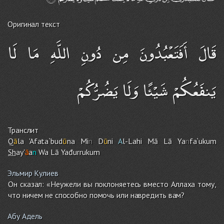
Оригинал текст
قَالَ أَفَتَعْبُدُونَ مِن دُونِ اللَّهِ مَا لَا
يَنفَعُكُمْ شَيْئًا وَلَا يَضُرُّكُمْ
Транслит
Q
ā
la 'Afata`bud
ū
na Mi
n
D
ū
ni
A
l-Lahi Mā Lā Ya
n
fa`uku
m
Sh
ay'
ā
a
n
Wa Lā Yađurruku
m
Эльмир Кулиев
Он сказал: «Неужели вы поклоняетесь вместо Аллаха тому,
что ничем не способно помочь или навредить вам?
Абу Адель