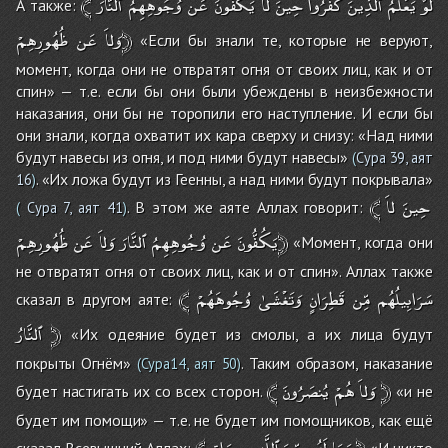
﴾
ٱلنَّارَ
وُجُوهِهِمُ
عَن
يَكُفُّونَ
لاَ
حِينَ
كَفَرُواْ
ٱلَّذِينَ
يَعْلَمُ
لَوْ
А также:
ظُهُورِهِمْ﴿
وَلاَ
عَن
«Если бы знали те, которые не веруют,
момент, когда они не отвратят огня от своих лиц, как и от
спин» — т.е. если бы они были убеждены в неизбежности
наказания, они бы не торопили его наступление. И если бы
они знали, когда охватит их кара сверху и снизу: «Над ними
будут навесы из огня, и под ними будут навесы»
(
Сура 39, аят
. «Их ложа будут из Геенны, а над ними будут покрывала»
16
)
﴾
لاَ
حِينَ
. В этом же аяте Аллах говорит:
(
Сура 7, аят 41
)
ظُهُورِهِمْ﴿
يَكُفُّونَ
عَن
وُجُوهِهِمُ
ٱلنَّارَ
وَلاَ
عَن
«Момент, когда они
не отвратят огня от своих лиц, как и от спин». Аллах также
﴾
وُجُوهَهُمْ
وَتَغْشَىٰ
قَطِرَانٍ
مِّن
سَرَابِيلُهُم
сказал в другом аяте:
ٱلنَّارُ
﴿
«Их одеяние будет из смолы, а их лица будут
покрыты Огнём»
. Таким образом, наказание
(Сура14, аят 50)
﴾
يُنصَرُونَ
هُمْ
وَلاَ
﴿
будет настигать их со всех сторон.
«и не
будет им помощи» — т.е. не будет им помощников, как ещё
﴾
وَاقٍ
مِن
ٱللَّهِ
مِّنَ
لَهُم
وَمَا
﴿
сказал Всевышний Аллах:
«И никто