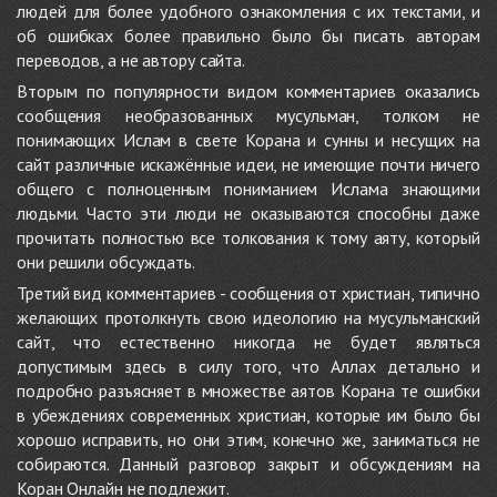
людей для более удобного ознакомления с их текстами, и
об ошибках более правильно было бы писать авторам
переводов, а не автору сайта.
Вторым по популярности видом комментариев оказались
сообщения необразованных мусульман, толком не
понимающих Ислам в свете Корана и сунны и несущих на
сайт различные искажённые идеи, не имеющие почти ничего
общего с полноценным пониманием Ислама знающими
людьми. Часто эти люди не оказываются способны даже
прочитать полностью все толкования к тому аяту, который
они решили обсуждать.
Третий вид комментариев - сообщения от христиан, типично
желающих протолкнуть свою идеологию на мусульманский
сайт, что естественно никогда не будет являться
допустимым здесь в силу того, что Аллах детально и
подробно разъясняет в множестве аятов Корана те ошибки
в убеждениях современных христиан, которые им было бы
хорошо исправить, но они этим, конечно же, заниматься не
собираются. Данный разговор закрыт и обсуждениям на
Коран Онлайн не подлежит.