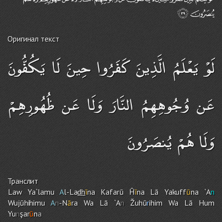
Оригинал текст
لَوْ يَعْلَمُ الَّذِينَ كَفَرُوا حِينَ لَا يَكُفُّونَ
عَن وُجُوهِهِمُ النَّارَ وَلَا عَن ظُهُورِهِمْ
وَلَا هُمْ يُنصَرُونَ
Транслит
Law Ya`lamu
A
l-La
dh
ī
na Kafarū Ĥ
ī
na Lā Yakuff
ū
na `A
n
Wujūhihimu
A
n
-N
ā
ra Wa Lā `A
n
Žuhū
r
ihi
m
Wa Lā Hu
m
Yu
n
şar
ū
n
a