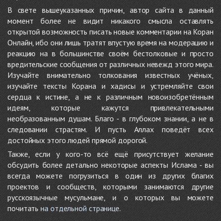
В свете вышеуказанных причин, автор сайта в данный
момент более не видит никакого смысла оставлять
открытой возможность писать новые комментарии на Коран
Онлайн, ибо они лишь тратят впустую время на модерацию и
реакцию на в большинстве своём бестолковые и просто
вредительские сообщения от различных невежд этого мира.
Изучайте внимательно толкования известных учёных,
изучайте тексты Корана и хадисы и устремляйте свои
сердца к истине, а не к различным новоизобретённым
идеям, которые кажутся привлекательными
необразованным душам. Благо - в глубоком знании, а не в
следовании страстям. И пусть Аллах поведёт всех
достойных этого людей прямой дорогой.
Также, если у кого-то всё ещё присутствует желание
обсудить более детально некоторые аспекты Ислама - вы
всегда можете погрузиться в один из других благих
проектов и сообществ, которыми занимаются другие
русскоязычные мусульмане, и о которых вы можете
почитать
на отдельной странице
.