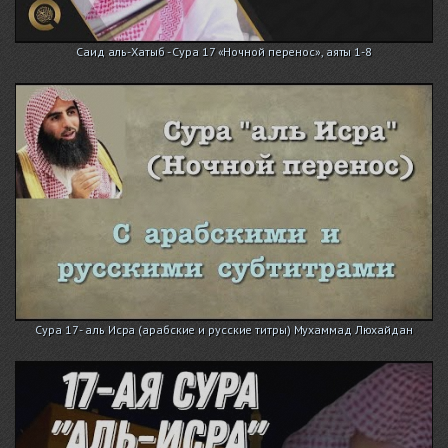
Саид аль-Хатыб - Сура 17 «Ночной перенос», аяты 1-8
Сура 17 - аль Исра (арабские и русские титры) Мухаммад Люхайдан