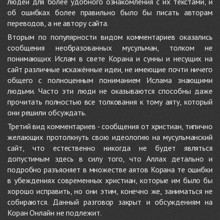
людей для более удобного ознакомления с их текстами, и
об ошибках более правильно было бы писать авторам
переводов, а не автору сайта.
Вторым по популярности видом комментариев оказались
сообщения необразованных мусульман, толком не
понимающих Ислам в свете Корана и сунны и несущих на
сайт различные искажённые идеи, не имеющие почти ничего
общего с полноценным пониманием Ислама знающими
людьми. Часто эти люди не оказываются способны даже
прочитать полностью все толкования к тому аяту, который
они решили обсуждать.
Третий вид комментариев - сообщения от христиан, типично
желающих протолкнуть свою идеологию на мусульманский
сайт, что естественно никогда не будет являться
допустимым здесь в силу того, что Аллах детально и
подробно разъясняет в множестве аятов Корана те ошибки
в убеждениях современных христиан, которые им было бы
хорошо исправить, но они этим, конечно же, заниматься не
собираются. Данный разговор закрыт и обсуждениям на
Коран Онлайн не подлежит.