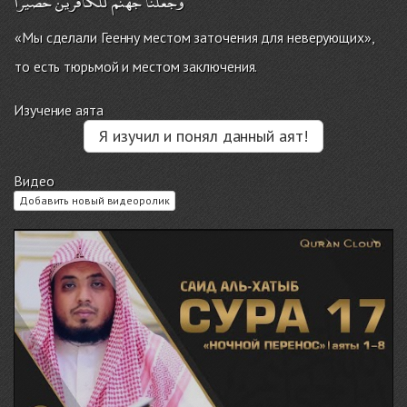
وجعلنا
جهنم
للكافرين
حصيرا
«Мы сделали Геенну местом заточения для неверующих»,
то есть тюрьмой и местом заключения.
Изучение аята
Я изучил и понял данный аят!
Видео
Добавить новый видеоролик