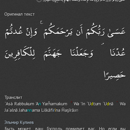
Оригинал текст
عَسَىٰ رَبُّكُمْ أَن يَرْحَمَكُمْ ۚ وَإِنْ عُدتُّمْ
عُدْنَا ۘ وَجَعَلْنَا جَهَنَّمَ لِلْكَافِرِينَ
حَصِيرًا
Транслит
`Asá Rabbuku
m
'A
n
Yarĥamaku
m
Wa 'In `U
d
tu
m
`U
d
nā
Wa
Ja`alnā Jaha
nn
ama Lilkāfi
r
ī
na Ĥaşīrā
an
Эльмир Кулиев
Быть может, ваш Господь помилует вас. Но если вы