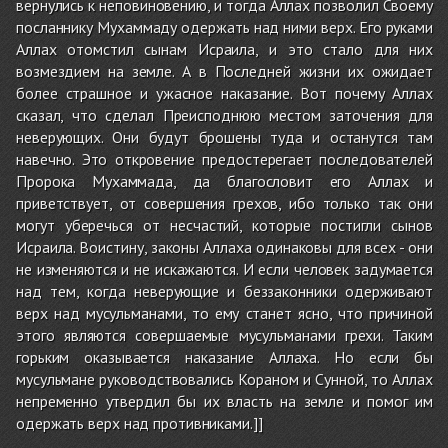
вернулись к неповиновению, и тогда Аллах позволил Своему
посланнику Мухаммаду одержать над ними верх. Его руками
Аллах отомстил сынам Исраила, и это стало для них
возмездием на земле. А в Последней жизни их ожидает
более страшное и ужасное наказание. Вот почему Аллах
сказал, что сделал Преисподнюю местом заточения для
неверующих. Они будут брошены туда и останутся там
навечно. Это откровение предостерегает последователей
Пророка Мухаммада, да благословит его Аллах и
приветствует, от совершения грехов, ибо только так они
могут уберечься от несчастий, которые постигли сынов
Исраила. Воистину, законы Аллаха одинаковы для всех - они
не изменяются и не искажаются. И если человек задумается
над тем, когда неверующие и беззаконники одерживают
верх над мусульманами, то ему станет ясно, что причиной
этого являются совершаемые мусульманами грехи. Таким
горьким оказывается наказание Аллаха. Но если бы
мусульмане руководствовались Кораном и Сунной, то Аллах
непременно утвердил бы их власть на земле и помог им
одержать верх над противниками.]]