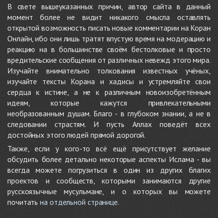
В свете вышеуказанных причин, автор сайта в данный
момент более не видит никакого смысла оставлять
открытой возможность писать новые комментарии на Коран
Онлайн, ибо они лишь тратят впустую время на модерацию и
реакцию на в большинстве своём бестолковые и просто
вредительские сообщения от различных невежд этого мира.
Изучайте внимательно толкования известных учёных,
изучайте тексты Корана и хадисы и устремляйте свои
сердца к истине, а не к различным новоизобретённым
идеям, которые кажутся привлекательными
необразованным душам. Благо - в глубоком знании, а не в
следовании страстям. И пусть Аллах поведёт всех
достойных этого людей прямой дорогой.
Также, если у кого-то всё ещё присутствует желание
обсудить более детально некоторые аспекты Ислама - вы
всегда можете погрузиться в один из других благих
проектов и сообществ, которыми занимаются другие
русскоязычные мусульмане, и о которых вы можете
почитать
на отдельной странице
.