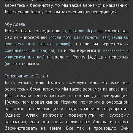
вернетесь к бесчинству, то Мы также вернемся к наказанию.
Мы сделали Геенну местом заточения для неверующих.
Абу Адель
Может быть, Господь ваш
одарит вас
(о, потомки Исраила)
Своим милосердием
(после того, как отомстил вам)
(если вы
, а если вы вернетесь
покаетесь и исправите деяния)
(к
, то и Мы вернемся
совершению беспорядка)
(с наказанием и
и сделаем Геенну [Ад] для неверных
унижением для вас)
тюрьмой.
(вечной)
Толкование ас-Саади
Быть может, ваш Господь помилует вас. Но если вы
вернетесь к бесчинству, то Мы также вернемся к наказанию.
Мы сделали Геенну местом заточения для неверующих.
[[Аллах помиловал сынов Исраила, помог им в очередной
раз одолеть неверующих и создать могучее государство.
Однако Аллах пригрозил подвергнуть их суровому
наказанию, если они снова ослушаются Аллаха и станут
бесчинствовать на земле. Все так и произошло. Они