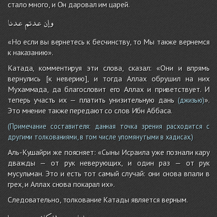
стало много, и Он даровал им царей.
وإن
عدتم
عدنا
«Но если вы вернетесь к бесчинству, то Мы также вернемся
к наказанию».
Катада, комментируя эти слова, сказал: «Они и впрямь
вернулись [к неверию], и тогда Аллах обрушил на них
Мухаммада, да благословит его Аллах и приветствует. И
теперь участь их — платить унизительную дань
».
(джизью)
Это мнение также передают со слов Ибн Аббаса.
(Примечание составителя: данная точка зрения расходится с
другими толкованиями, в том числе упомянутыми в хадисах.)
Аль-Кушайри же поясняет: «Сыны Исраила уже познали кару
дважды — от рук неверующих, и один раз — от рук
мусульман. Это и есть тот самый случай: они снова впали в
грех, и Аллах снова покарал их».
Следовательно, толкование Катады является верным.