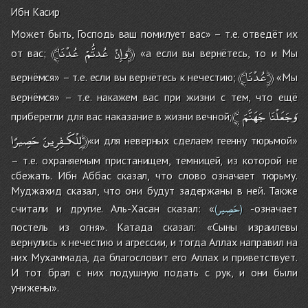
Ибн Касир
Может быть, Господь ваш помилует вас» – т.е. отведёт их
عُدْنَا﴿
﴾وَإِنْ
عُدتُّمْ
от вас;
«а если вы вернётесь, то и Мы
﴾عُدْنَا﴿
вернёмся» – т.е. если вы вернётесь к нечестию;
«Мы
вернёмся» – т.е. накажем вас при жизни с тем, что ещё
﴾
جَهَنَّمَ
وَجَعَلْنَا
приберегли для вас наказание в жизни вечной;
حَصِيرًا﴿
لِلْكَـفِرِينَ
«и для неверных сделаем геенну тюрьмой»
– т.е. охраняемым пристанищем, темницей, из которой не
сбежать. Ибн Аббас сказал, что слово означает тюрьму.
Муджахид сказал, что они будут задержаны в ней. Также
حَصِير
считали и другие. Аль-Хасан сказал: «
-означает
(
)
постель из огня». Катада сказал: «Сыны израилевы
вернулись к нечестию и агрессии, и тогда Аллах направил на
них Мухаммада, да благословит его Аллах и приветствует.
И тот брал с них подушную подать с рук, и они были
унижены».