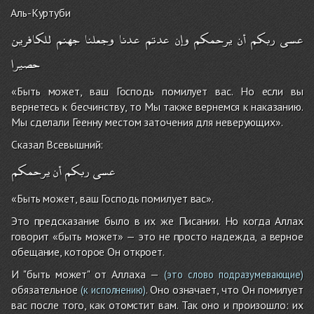
Аль-Куртуби
عسى
ربكم
أن
يرحمكم
وإن
عدتم
عدنا
وجعلنا
جهنم
للكافرين
حصيرا
«Быть может, ваш Господь помилует вас. Но если вы
вернетесь к бесчинству, то Мы также вернемся к наказанию.
Мы сделали Геенну местом заточения для неверующих».
Сказал Всевышний:
عسى
ربكم
أن
يرحمكم
«Быть может, ваш Господь помилует вас».
Это предсказание было в их же Писании. Но когда Аллах
говорит «быть может» — это не просто надежда, а верное
обещание, которое Он откроет.
И "быть может" от Аллаха —
(это слово подразумевающие)
обязательное
. Оно означает, что Он помилует
(к исполнению)
вас после того, как отомстит вам. Так оно и произошло: их