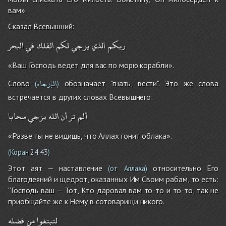
вам».
Сказал Всевышний:
ربكم
الذي
يزجي
لكم
الفلك
في
البحر
«Ваш Господь ведет для вас по морю корабли».
الإزجاء
Слово
обозначает "гнать, вести". Это же слова
(
)
встречается в других словах Всевышнего:
ألم
تر
أن
الله
يزجي
سحابا
«Разве ты не видишь, что Аллах гонит облака».
(Коран
24:43
)
Этот аят — наставление
относительно Его
(от Аллаха)
благодеяний и щедрот, оказанных Им Своим рабам, то есть:
“Господь ваш — Тот, Кто даровал вам то-то и то-то, так не
приобщайте же к Нему в сотоварищи никого.
لتبتغوا
من
فضله