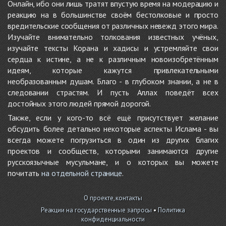
Онлайн, ибо они лишь тратят впустую время на модерацию и
реакцию на в большинстве своём бестолковые и просто
вредительские сообщения от различных невежд этого мира.
Изучайте внимательно толкования известных учёных,
изучайте тексты Корана и хадисы и устремляйте свои
сердца к истине, а не к различным новоизобретённым
идеям, которые кажутся привлекательными
необразованным душам. Благо - в глубоком знании, а не в
следовании страстям. И пусть Аллах поведёт всех
достойных этого людей прямой дорогой.
Также, если у кого-то всё ещё присутствует желание
обсудить более детально некоторые аспекты Ислама - вы
всегда можете погрузиться в один из других благих
проектов и сообществ, которыми занимаются другие
русскоязычные мусульмане, и о которых вы можете
почитать
на отдельной странице
.
О проекте, контакты
Реакции на государственные запросы
•
Политика
конфиденциальности