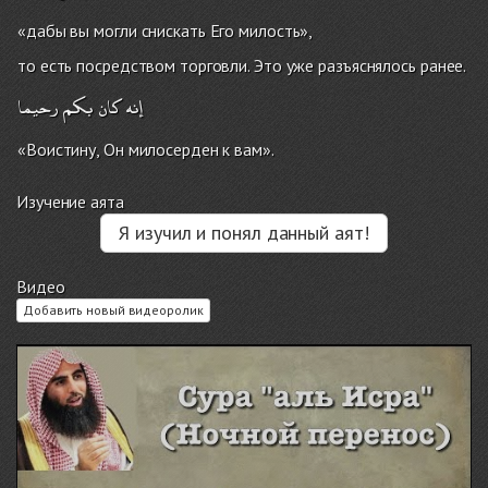
«дабы вы могли снискать Его милость»,
то есть посредством торговли. Это уже разъяснялось ранее.
إنه
كان
بكم
رحيما
«Воистину, Он милосерден к вам».
Изучение аята
Я изучил и понял данный аят!
Видео
Добавить новый видеоролик