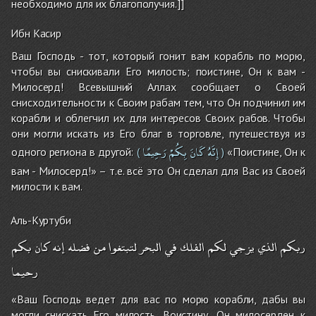
необходимо для их благополучия.]]
Ибн Касир
Ваш Господь - тот, который гонит вам корабль по морю,
чтобы вы снискивали Его милость; поистине, Он к вам -
Милосерд! Всевышний Аллах сообщает о Своей
снисходительности к Своим рабам тем, что Он подчинил им
корабли и облегчил их для интересов Своих рабов. Чтобы
они могли искать из Его благ в торговле, путешествуя из
إِنَّهُ
كَانَ
بِكُمْ
رَحِيمًا
одного региона в другой:
«Поистине, Он к
(
)
вам - Милосерд!» – т.е. всё это Он сделал для Вас из Своей
милости к вам.
Аль-Куртуби
ربكم
الذي
يزجي
لكم
الفلك
في
البحر
لتبتغوا
من
فضله
إنه
كان
بكم
رحيما
«Ваш Господь ведет для вас по морю корабли, дабы вы
могли снискать Его милость. Воистину, Он милосерден к