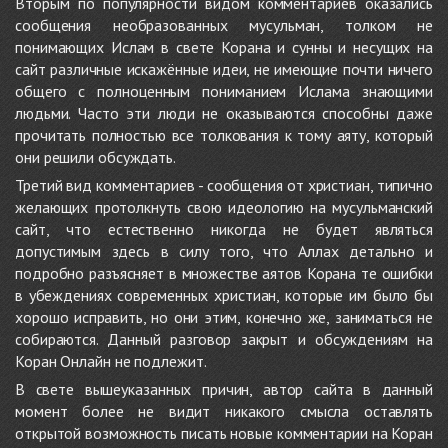
Вторым по популярности видом комментариев оказались
сообщения необразованных мусульман, толком не
понимающих Ислам в свете Корана и сунны и несущих на
сайт различные искажённые идеи, не имеющие почти ничего
общего с полноценным пониманием Ислама знающими
людьми. Часто эти люди не оказываются способны даже
прочитать полностью все толкования к тому аяту, который
они решили обсуждать.
Третий вид комментариев - сообщения от христиан, типично
желающих протолкнуть свою идеологию на мусульманский
сайт, что естественно никогда не будет являться
допустимым здесь в силу того, что Аллах детально и
подробно разъясняет в множестве аятов Корана те ошибки
в убеждениях современных христиан, которые им было бы
хорошо исправить, но они этим, конечно же, заниматься не
собираются. Данный разговор закрыт и обсуждениям на
Коран Онлайн не подлежит.
В свете вышеуказанных причин, автор сайта в данный
момент более не видит никакого смысла оставлять
открытой возможность писать новые комментарии на Коран