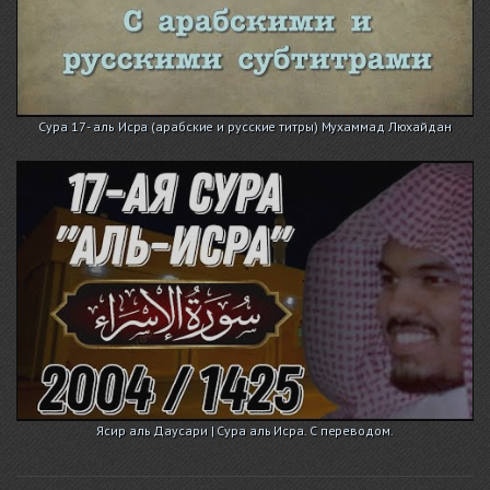
Сура 17 - аль Исра (арабские и русские титры) Мухаммад Люхайдан
Ясир аль Даусари | Сура аль Исра. С переводом.