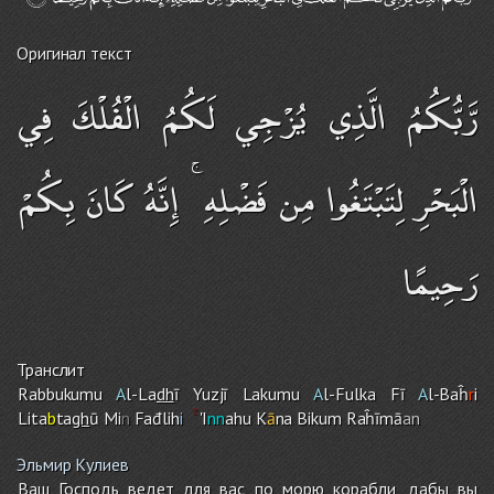
Оригинал текст
رَّبُّكُمُ الَّذِي يُزْجِي لَكُمُ الْفُلْكَ فِي
الْبَحْرِ لِتَبْتَغُوا مِن فَضْلِهِ ۚ إِنَّهُ كَانَ بِكُمْ
رَحِيمًا
Транслит
Rabbukumu
A
l-La
dh
ī Yuzjī Lakumu
A
l-Fulka Fī
A
l-Baĥ
r
i
Lita
b
ta
gh
ū Mi
n
Fađlih
i
'I
nn
ahu K
ā
na Biku
m
Raĥīmā
an
Эльмир Кулиев
Ваш Господь ведет для вас по морю корабли, дабы вы