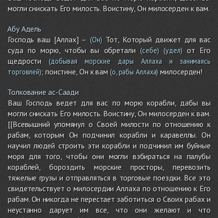
могли снискать Его милость. Воистину, Он милосерден к вам.
Абу Адель
Господь ваш [Аллах] –
Тот, Который движет для вас
(Он)
суда по морю, чтобы вы обретали
от Его
(себе)
(удел)
щедрости
(добывая морские дары Аллаха и занимаясь
; поистине, Он к вам
милосерден!
торговлей)
(о, рабы Аллаха)
Толкование ас-Саади
Ваш Господь ведет для вас по морю корабли, дабы вы
могли снискать Его милость. Воистину, Он милосерден к вам.
[[Всевышний упомянул о Своей милости по отношению к
рабам, которым Он подчинил корабли и каравеллы. Он
научил людей строить эти корабли и подчинил им буйные
моря для того, чтобы они могли взбираться на палубы
кораблей, бороздить морские просторы, перевозить
тяжелые грузы и отправляться в торговые поездки. Все это
свидетельствует о милосердии Аллаха по отношению к Его
рабам. Он никогда не перестает заботиться о Своих рабах и
неустанно дарует им все, что они желают и что