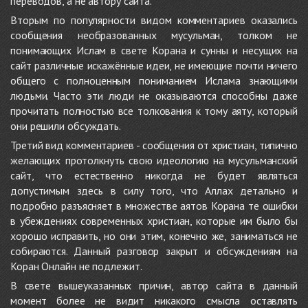
переводов, а не автору сайта.
Вторым по популярности видом комментариев оказались
сообщения необразованных мусульман, толком не
понимающих Ислам в свете Корана и сунны и несущих на
сайт различные искажённые идеи, не имеющие почти ничего
общего с полноценным пониманием Ислама знающими
людьми. Часто эти люди не оказываются способны даже
прочитать полностью все толкования к тому аяту, который
они решили обсуждать.
Третий вид комментариев - сообщения от христиан, типично
желающих протолкнуть свою идеологию на мусульманский
сайт, что естественно никогда не будет являться
допустимым здесь в силу того, что Аллах детально и
подробно разъясняет в множестве аятов Корана те ошибки
в убеждениях современных христиан, которые им было бы
хорошо исправить, но они этим, конечно же, заниматься не
собираются. Данный разговор закрыт и обсуждениям на
Коран Онлайн не подлежит.
В свете вышеуказанных причин, автор сайта в данный
момент более не видит никакого смысла оставлять