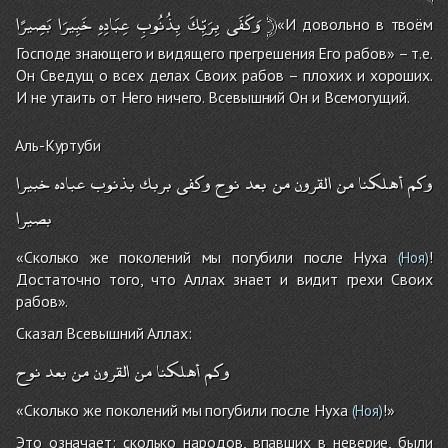
بَصِيرًا
خَبِيرَا
عِبَادِهِ
بِذُنُوبِ
بِرَبِّكَ
وَكَفَى
﴿
«И довольно в твоём
Господе знающего и видящего прегрешения Его рабов» – т.е.
Он Сведущ о всех делах Своих рабов – плохих и хороших.
И не утаить от Него ничего. Всевышний Он и Всемогущий.
Аль-Куртуби
وكم
أهلكنا
من
القرون
من
بعد
نوح
وكفى
بربك
بذنوب
عباده
خبيرا
بصيرا
«Сколько же поколений мы погубили после Нуха
!
(Ноя)
Достаточно того, что Аллах знает и видит грехи Своих
рабов».
Сказал Всевышний Аллах:
وكم
أهلكنا
من
القرون
من
بعد
نوح
«Сколько же поколений мы погубили после Нуха
!»
(Ноя)
Это означает: сколько народов, впавших в неверие, были