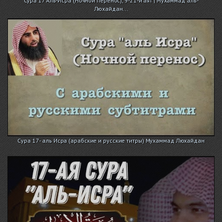
Сура 17 Аль-Исра (Ночной перенос), 9-21-й аят | Мухаммад аль-
Люхайдан...
Сура 17 - аль Исра (арабские и русские титры) Мухаммад Люхайдан