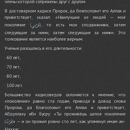
члены которой сопряжены друг с другом.
В достоверном хадисе Пророк, да благословит его Аллах и
приветствует, сказал: «Наилучшие из людей — моё
قَرْنِي
поколение
, то есть мои сподвижники, затем
(
)
следующие за ними, затем следующие за ними». Это
толкование является наиболее верным.
Учёные разошлись в его длительности:
· 60 лет,
· 70 лет,
· 80 лет,
· 100 лет.
Большинство хадисоведов склоняются к мнению, что
«поколение» равно ста годам, приводя в довод слова
Пророка, да благословит его Аллах и приветствует,
Абдуллаху ибн Бусру: «Ты проживёшь целое поколение
قَرْنًا
» — и он прожил ровно сто лет, как упомянул имам ан-
(
)
Наххас.