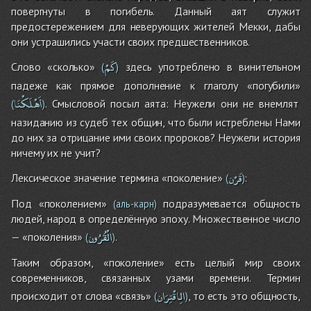
повергнуты в погибель. Данный аят служит
предостережением для неверующих жителей Мекки, дабы
они устрашились участи своих предшественников.
كَمْ
Слово «сколько»
здесь употреблено в винительном
(
)
падеже как прямое дополнение к глаголу «погубили»
أَهْلَكْنَا
. Смысловой посыл аята: Неужели они не внемлят
(
)
назиданию из судеб тех общин, что были истреблены Нами
до них за отрицание ими своих пророков? Неужели история
ничему их не учит?
قَرْن
Лексическое значение термина «поколение»
:
(
)
Под «поколением»
подразумевается общность
(аль-карн)
людей, народ в определённую эпоху. Множественное число
الْقُرُون
— «поколения»
.
(
)
Таким образом, «поколение» есть целый мир своих
современников, связанных узами времени. Термин
الِاقْتِرَان
происходит от слова «связь»
, то есть это общность,
(
)