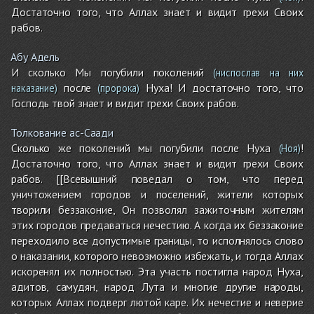
Достаточно того, что Аллах знает и видит грехи Своих
рабов.
Абу Адель
И сколько Мы погубили поколений
(ниспослав на них
после
Нуха! И достаточно того, что
наказание)
(пророка)
Господь твой знает и видит грехи Своих рабов.
Толкование ас-Саади
Сколько же поколений мы погубили после Нуха
!
(Ноя)
Достаточно того, что Аллах знает и видит грехи Своих
рабов. [[Всевышний поведал о том, что перед
уничтожением городов и поселений, жители которых
творили беззаконие, Он позволял зажиточным жителям
этих городов предаваться нечестию. А когда их беззаконие
переходило все допустимые границы, то исполнялось слово
о наказании, которого невозможно избежать, и тогда Аллах
искоренял их полностью. Эта участь постигла народ Нуха,
адитов, самудян, народ Лута и многие другие народы,
которых Аллах подверг лютой каре. Их нечестие и неверие