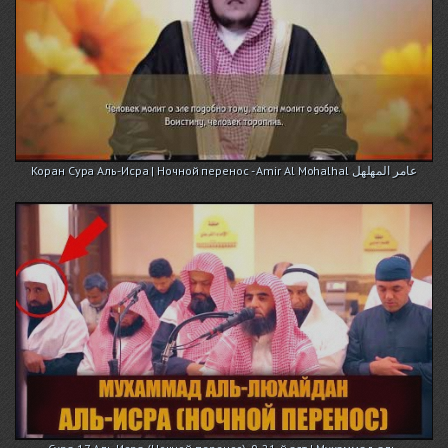
Коран Сура Аль-Исра | Ночной перенос - Amir Al Mohalhal عامر المهلهل