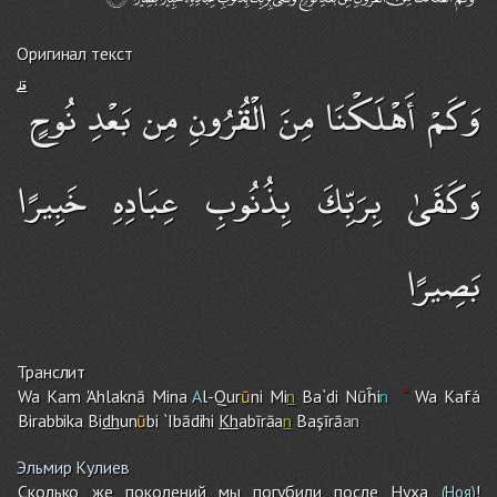
Оригинал текст
وَكَمْ أَهْلَكْنَا مِنَ الْقُرُونِ مِن بَعْدِ نُوحٍ ۗ
وَكَفَىٰ بِرَبِّكَ بِذُنُوبِ عِبَادِهِ خَبِيرًا
بَصِيرًا
Транслит
Wa Ka
m
'Ahlaknā Mina
A
l-Qur
ū
ni Mi
n
Ba`di Nūĥi
n
Wa Kafá
Birabbika Bi
dh
un
ū
bi `Ibādih
i
Kh
abīrāa
n
Başīrā
an
Эльмир Кулиев
Сколько же поколений мы погубили после Нуха
!
(Ноя)