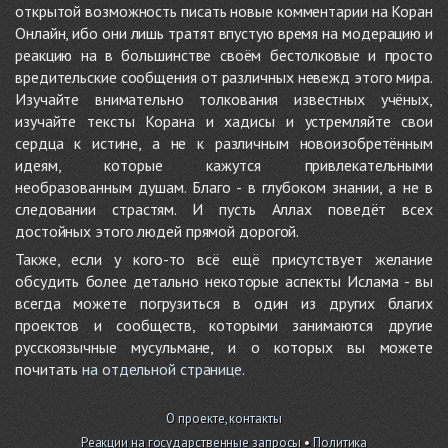
открытой возможность писать новые комментарии на Коран
Онлайн, ибо они лишь тратят впустую время на модерацию и
реакцию на в большинстве своём бестолковые и просто
вредительские сообщения от различных невежд этого мира.
Изучайте внимательно толкования известных учёных,
изучайте тексты Корана и хадисы и устремляйте свои
сердца к истине, а не к различным новоизобретённым
идеям, которые кажутся привлекательными
необразованным душам. Благо - в глубоком знании, а не в
следовании страстям. И пусть Аллах поведёт всех
достойных этого людей прямой дорогой.
Также, если у кого-то всё ещё присутствует желание
обсудить более детально некоторые аспекты Ислама - вы
всегда можете погрузиться в один из других благих
проектов и сообществ, которыми занимаются другие
русскоязычные мусульмане, и о которых вы можете
почитать
на отдельной странице
.
О проекте, контакты
Реакции на государственные запросы
•
Политика