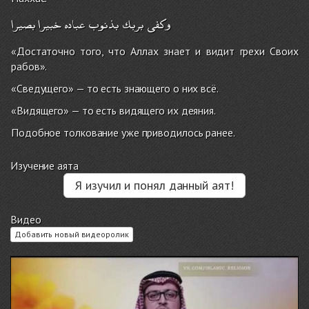
وكفى
بربك
بذنوب
عباده
خبيرا
بصيرا
«Достаточно того, что Аллах знает и видит грехи Своих
рабов».
«Сведущего» — то есть знающего о них всё.
«Видящего» — то есть видящего их деяния.
Подобное толкование уже приводилось ранее.
Изучение аята
Я изучил и понял данный аят!
Видео
Добавить новый видеоролик