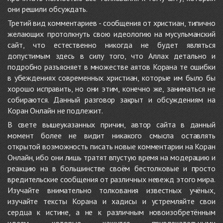
они решили обсуждать.
Третий вид комментариев - сообщения от христиан, типично
желающих протолкнуть свою идеологию на мусульманский
сайт, что естественно никогда не будет являться
допустимым здесь в силу того, что Аллах детально и
подробно разъясняет в множестве аятов Корана те ошибки
в убеждениях современных христиан, которые им было бы
хорошо исправить, но они этим, конечно же, заниматься не
собираются. Данный разговор закрыт и обсуждениям на
Коран Онлайн не подлежит.
В свете вышеуказанных причин, автор сайта в данный
момент более не видит никакого смысла оставлять
открытой возможность писать новые комментарии на Коран
Онлайн, ибо они лишь тратят впустую время на модерацию и
реакцию на в большинстве своём бестолковые и просто
вредительские сообщения от различных невежд этого мира.
Изучайте внимательно толкования известных учёных,
изучайте тексты Корана и хадисы и устремляйте свои
сердца к истине, а не к различным новоизобретённым