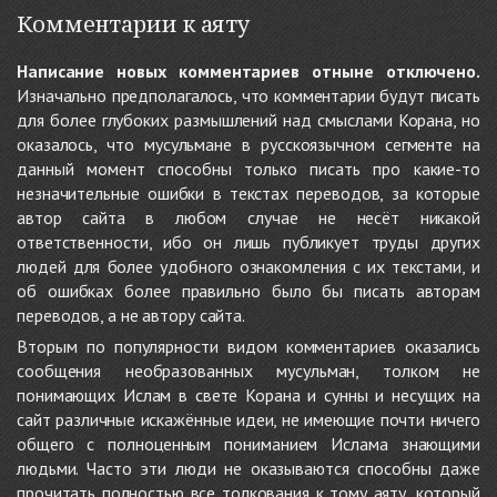
Комментарии к аяту
Написание новых комментариев отныне отключено.
Изначально предполагалось, что комментарии будут писать
для более глубоких размышлений над смыслами Корана, но
оказалось, что мусульмане в русскоязычном сегменте на
данный момент способны только писать про какие-то
незначительные ошибки в текстах переводов, за которые
автор сайта в любом случае не несёт никакой
ответственности, ибо он лишь публикует труды других
людей для более удобного ознакомления с их текстами, и
об ошибках более правильно было бы писать авторам
переводов, а не автору сайта.
Вторым по популярности видом комментариев оказались
сообщения необразованных мусульман, толком не
понимающих Ислам в свете Корана и сунны и несущих на
сайт различные искажённые идеи, не имеющие почти ничего
общего с полноценным пониманием Ислама знающими
людьми. Часто эти люди не оказываются способны даже
прочитать полностью все толкования к тому аяту, который