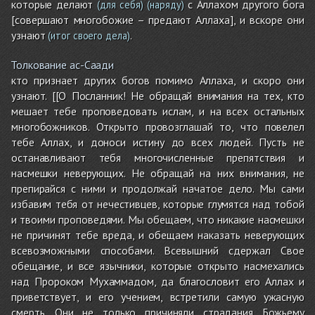
которые делают
с Аллахом другого бога
(для себя)
(наряду)
[совершают многобожие – предают Аллаха], и вскоре они
узнают
.
(итог своего дела)
Толкование ас-Саади
кто признает других богов помимо Аллаха, и скоро они
узнают. [[О Посланник! Не обращай внимания на тех, кто
мешает тебе проповедовать ислам, и на всех остальных
многобожников. Открыто провозглашай то, что повелел
тебе Аллах, и доноси истину до всех людей. Пусть не
останавливают тебя многочисленные препятствия и
насмешки неверующих. Не обращай на них внимания, не
препирайся с ними и продолжай начатое дело. Мы сами
избавим тебя от нечестивцев, которые глумятся над тобой
и твоими проповедями. Мы обещаем, что никакие насмешки
не причинят тебе вреда, и обещаем наказать неверующих
всевозможными способами. Всевышний сдержал Свое
обещание, и все язычники, которые открыто насмехались
над Пророком Мухаммадом, да благословит его Аллах и
приветствует, и его учением, встретили самую ужасную
смерть. Они не только причиняли страдания Божьему