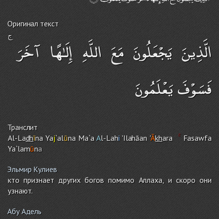
Оригинал текст
الَّذِينَ يَجْعَلُونَ مَعَ اللَّهِ إِلَـٰهًا آخَرَ ۚ
فَسَوْفَ يَعْلَمُونَ
Транслит
Al-La
dh
ī
na Ya
j
`al
ū
na Ma`a
A
l-Lah
i
'Ilahāan '
Ā
kh
ara
Fasawfa
Ya`lam
ū
n
a
Эльмир Кулиев
кто признает других богов помимо Аллаха, и скоро они
узнают.
Абу Адель