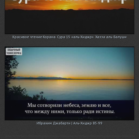
Красивое чтение Корана. Сура 15 «аль-Хиджр». Хазза аль-Балуши
Ибрахим Джабарти | Аль-Хиджр 85-99