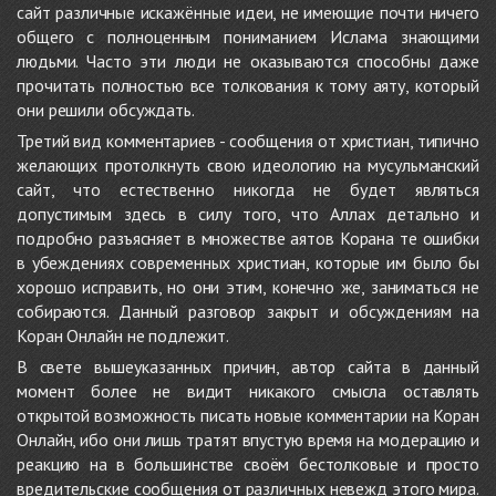
сайт различные искажённые идеи, не имеющие почти ничего
общего с полноценным пониманием Ислама знающими
людьми. Часто эти люди не оказываются способны даже
прочитать полностью все толкования к тому аяту, который
они решили обсуждать.
Третий вид комментариев - сообщения от христиан, типично
желающих протолкнуть свою идеологию на мусульманский
сайт, что естественно никогда не будет являться
допустимым здесь в силу того, что Аллах детально и
подробно разъясняет в множестве аятов Корана те ошибки
в убеждениях современных христиан, которые им было бы
хорошо исправить, но они этим, конечно же, заниматься не
собираются. Данный разговор закрыт и обсуждениям на
Коран Онлайн не подлежит.
В свете вышеуказанных причин, автор сайта в данный
момент более не видит никакого смысла оставлять
открытой возможность писать новые комментарии на Коран
Онлайн, ибо они лишь тратят впустую время на модерацию и
реакцию на в большинстве своём бестолковые и просто
вредительские сообщения от различных невежд этого мира.