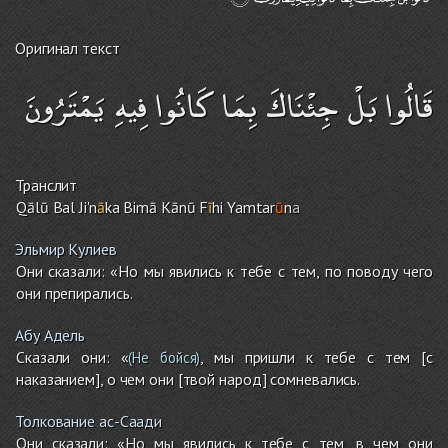
Оригинал текст
قَالُوا بَلْ جِئْنَاكَ بِمَا كَانُوا فِيهِ يَمْتَرُونَ
Транслит
Qālū Bal Ji'n
ā
ka Bimā Kānū F
ī
h
i
Ya
m
tar
ū
n
a
Эльмир Кулиев
Они сказали: «Но мы явились к тебе с тем, по поводу чего
они препирались.
Абу Адель
Сказали они: «
, мы пришли к тебе с тем [с
(Не бойся)
наказанием], о чем они [твой народ] сомневались.
Толкование ас-Саади
Они сказали: «Но мы явились к тебе с тем, в чем они