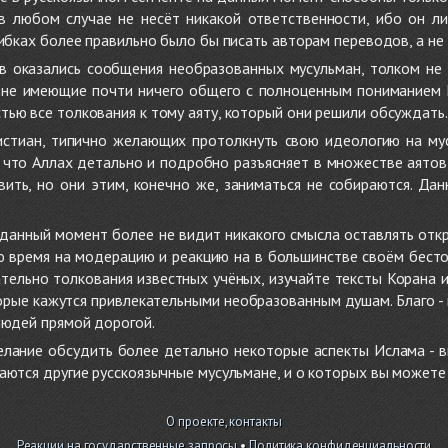
 в любом случае не несёт никакой ответственности, ибо он л
ибках более правильно было бы писать авторам переводов, а не 
 оказались сообщения необразованных мусульман, толком не
, не имеющие почти ничего общего с полноценным пониманием
ью все толкования к тому аяту, который они решили обсуждать.
стиан, типично желающих протолкнуть свою идеологию на мус
о, что Аллах детально и подробно разъясняет в множестве аято
ить, но они этим, конечно же, заниматься не собираются. Да
в данный момент более не видит никакого смысла оставлять от
ую время на модерацию и реакцию на в большинстве своём бест
тельно толкования известных учёных, изучайте тексты Корана и 
рые кажутся привлекательными необразованным душам. Благо - в 
людей прямой дорогой.
желание обсудить более детально некоторые аспекты Ислама - в
аются другие русскоязычные мусульмане, и о которых вы может
О проекте, контакты
Реакции на государственные запросы
•
Политика конфиденциальности