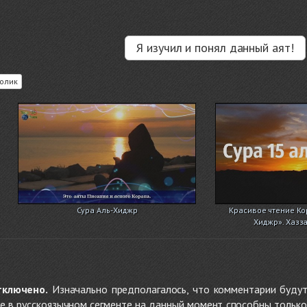
Я изучил и понял данный аят!
олик
Сура Аль-Хиджр
Красивое чтение Кор
Хиджр». Хазз
тключено.
Изначально предполагалось, что комментарии будут
не в русскоязычном сегменте на данный момент способны только