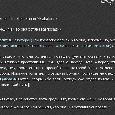
arn
ā
'I
nn
ahā Lamina
A
l-
Gh
ābi
r
ī
n
a
решили, что она останется позади».
Мы предопределили, что она, непременно, ок
осительно которой)
».
зкими деяниями, которые совершал ее народ и помогала им в этом)
 решили, что она останется позади». [[Ангелы сказали, что 
и и тяжкие преступления. Речь идет о народе Лута. А перед э
очадцев, кроме его престарелой жены, которой было суждено о
пророк Ибрахим попытался уговорить Божьих посланцев не спешит
м
! Оставь споры, ибо твой Господь уже отдал приказ, 
(Авраам)
жили свой путь.]]
ни спасут семейство Лута среди них, кроме его жены, которая 
Кроме жены его. Мы решили, что она - из оставшихся позади» – т