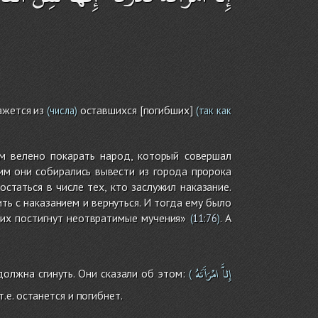
ажется из
оставшихся [погибших]
(числа)
(так как
им велено покарать народ, который совершал
тим они собирались вывести из города пророка
статься в числе тех, кто заслужил наказание.
ь с наказанием и вернуться. И тогда ему было
и их постигнут неотвратимые мучения»
. А
(
11:76
)
إِلاَّ
امْرَأَتَهُ
должна сгинуть. Они сказали об этом:
(
.е. останется и погибнет.