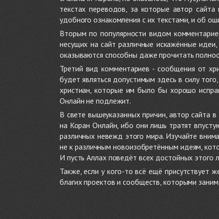
текстах переводов, за которые автор сайта
удобного ознакомления с их текстами, и об ош
Вторым по популярности видом комментариев
несущих на сайт различные искажённые идеи
оказываются способны даже прочитать полност
Третий вид комментариев - сообщения от хри
будет являться допустимым здесь в силу тог
христиан, которые им было бы хорошо исправ
Онлайн не подлежит.
В свете вышеуказанных причин, автор сайта 
на Коран Онлайн, ибо они лишь тратят впуст
различных невежд этого мира. Изучайте внима
не к различным новоизобретённым идеям, кото
И пусть Аллах поведёт всех достойных этого 
Также, если у кого-то всё ещё присутствует 
благих проектов и сообществ, которыми заним