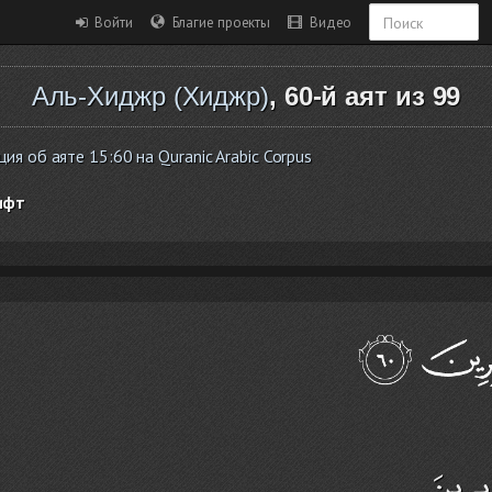
Войти
Благие проекты
Видео
Аль-Хиджр (Хиджр)
, 60-й аят из 99
я об аяте 15:60 на Quranic Arabic Corpus
ифт
ابِرِينَ