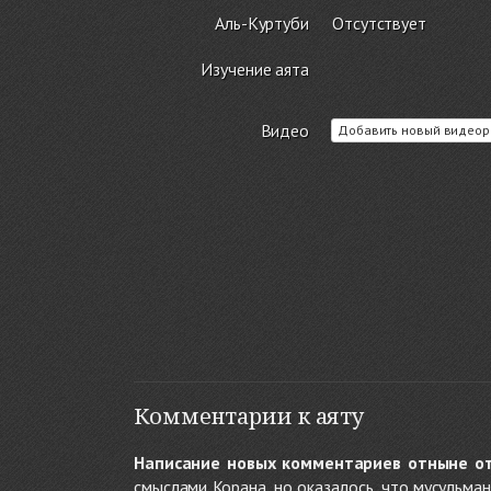
Аль-Куртуби
Отсутствует
Изучение аята
Видео
Добавить новый видеор
Комментарии к аяту
Написание новых комментариев отныне о
смыслами Корана, но оказалось, что мусульма