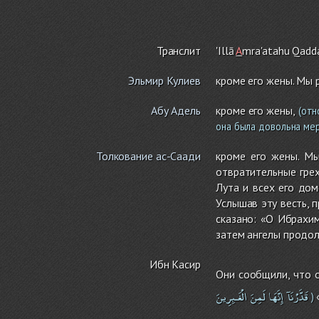
Транслит
'Illā
A
m
ra'atah
u
Qadd
Эльмир Кулиев
кроме его жены. Мы 
Абу Адель
кроме его жены,
(отн
она была довольна мер
Толкование ас-Саади
кроме его жены. Мы
отвратительные грех
Лута и всех его дом
Услышав эту весть, 
сказано: «О Ибрахи
затем ангелы продол
Ибн Касир
Они сообщили, что о
قَدَّرْنَآ
إِنَّهَا
لَمِنَ
الْغَـبِرِينَ
«
)