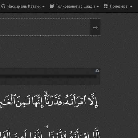
Нассир аль-Катами
Толкование ас-Саади
Полезное
→
إِلَّا امْرَأَتَهُ قَدَّرْنَا ۙ إِنَّهَا لَمِنَ الْغَ