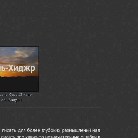
ана. Сура 15 «аль-
а аль-Балуши
 писать для более глубоких размышлений над
 писать про какие-то незначительные ошибки в