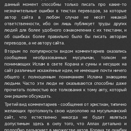
данный момент способны только писать про какие-то
незначительные ошибки в текстах переводов, за которые
автор сайта в любом случае не несёт никакой
ответственности, ибо он лишь публикует труды других
людей для более удобного ознакомления с их текстами, и
об ошибках более правильно было бы писать авторам
переводов, а не автору сайта.
Вторым по популярности видом комментариев оказались
сообщения необразованных мусульман, толком не
понимающих Ислам в свете Корана и сунны и несущих на
сайт различные искажённые идеи, не имеющие почти ничего
общего с полноценным пониманием Ислама знающими
людьми. Часто эти люди не оказываются способны даже
прочитать полностью все толкования к тому аяту, который
они решили обсуждать.
Третий вид комментариев - сообщения от христиан, типично
желающих протолкнуть свою идеологию на мусульманский
сайт, что естественно никогда не будет являться
допустимым здесь в силу того, что Аллах детально и
подробно разъясняет в множестве аятов Корана те ошибки