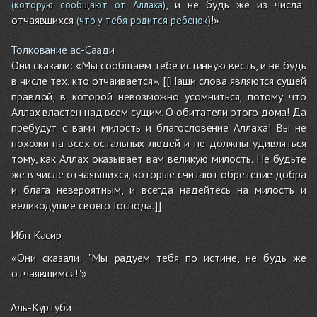
, и не будь же из числа
(которую сообщают от Аллаха)
отчаявшихся
!»
(что у тебя родится ребенок)
Толкование ас-Саади
Они сказали: «Мы сообщаем тебе истинную весть, и не будь
в числе тех, кто отчаивается». [[Наши слова являются сущей
правдой, в которой невозможно усомниться, потому что
Аллах властен над всем сущим. О обитатели этого дома! Да
пребудут с вами милость и благословение Аллаха! Вы не
похожи на всех остальных людей и не должны удивляться
тому, как Аллах оказывает вам великую милость. Не будьте
же в числе отчаявшихся, которые считают обретение добра
и блага невероятным, и всегда надейтесь на милость и
великодушие своего Господа.]]
Ибн Касир
«Они сказали: "Мы радуем тебя по истине, не будь же
отчаявшимся!"»
Аль-Куртуби