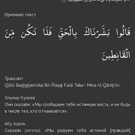
Оригинал текст
قَالُوا بَشَّرْنَاكَ بِالْحَقِّ فَلَا تَكُن مِّنَ
الْقَانِطِينَ
Транслит
Qālū Ba
sh
sh
arn
ā
ka Bil-Ĥaqqi Falā Taku
n
Mina
A
l-Qāniţ
ī
n
a
Эльмир Кулиев
Они сказали: «Мы сообщаем тебе истинную весть, и не будь
в числе тех, кто отчаивается».
Абу Адель
Сказали
: «Мы радуем тебя истиной [правдой]
(ангелы)