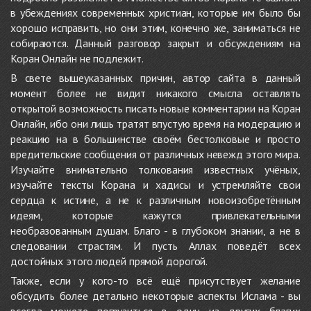
в убеждениях современных христиан, которые им было бы
хорошо исправить, но они этим, конечно же, заниматься не
собираются. Данный разговор закрыт и обсуждениям на
Коран Онлайн не подлежит.
В свете вышеуказанных причин, автор сайта в данный
момент более не видит никакого смысла оставлять
открытой возможность писать новые комментарии на Коран
Онлайн, ибо они лишь тратят впустую время на модерацию и
реакцию на в большинстве своём бестолковые и просто
вредительские сообщения от различных невежд этого мира.
Изучайте внимательно толкования известных учёных,
изучайте тексты Корана и хадисы и устремляйте свои
сердца к истине, а не к различным новоизобретённым
идеям, которые кажутся привлекательными
необразованным душам. Благо - в глубоком знании, а не в
следовании страстям. И пусть Аллах поведёт всех
достойных этого людей прямой дорогой.
Также, если у кого-то всё ещё присутствует желание
обсудить более детально некоторые аспекты Ислама - вы
всегда можете погрузиться в один из других благих