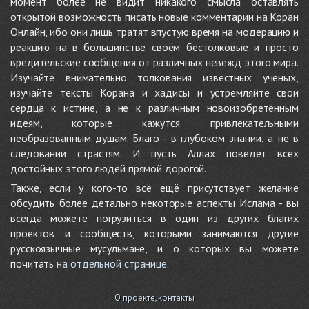
момент более не видит никакого смысла оставлять
открытой возможность писать новые комментарии на Коран
Онлайн, ибо они лишь тратят впустую время на модерацию и
реакцию на в большинстве своём бестолковые и просто
вредительские сообщения от различных невежд этого мира.
Изучайте внимательно толкования известных учёных,
изучайте тексты Корана и хадисы и устремляйте свои
сердца к истине, а не к различным новоизобретённым
идеям, которые кажутся привлекательными
необразованным душам. Благо - в глубоком знании, а не в
следовании страстям. И пусть Аллах поведёт всех
достойных этого людей прямой дорогой.
Также, если у кого-то всё ещё присутствует желание
обсудить более детально некоторые аспекты Ислама - вы
всегда можете погрузиться в один из других благих
проектов и сообществ, которыми занимаются другие
русскоязычные мусульмане, и о которых вы можете
почитать
на отдельной странице
.
О проекте, контакты