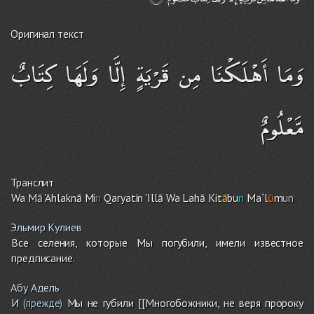
Оригинал текст
وَمَا أَهْلَكْنَا مِن قَرْيَةٍ إِلَّا وَلَهَا كِتَابٌ
مَّعْلُومٌ
Транслит
Wa M
ā
'Ahlaknā Mi
n
Qaryatin 'Illā Wa Lahā Kit
ā
bu
n
Ma`l
ū
m
un
Эльмир Кулиев
Все селения, которые Мы погубили, имели известное
предписание.
Абу Адель
И
Мы не губили [[Многобожники, не веря пророку
(прежде)