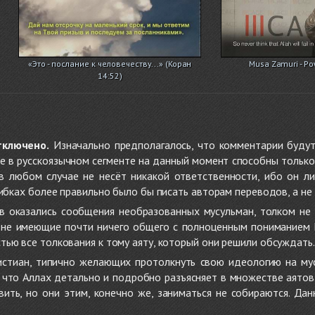
«Это - послание к человечеству...» (Коран
Musa Zamuri - Pow
14:52)
тключено.
Изначально предполагалось, что комментарии будут
не в русскоязычном сегменте на данный момент способны только
 в любом случае не несёт никакой ответственности, ибо он л
ибках более правильно было бы писать авторам переводов, а не 
 оказались сообщения необразованных мусульман, толком не
, не имеющие почти ничего общего с полноценным пониманием
ью все толкования к тому аяту, который они решили обсуждать.
стиан, типично желающих протолкнуть свою идеологию на мус
о, что Аллах детально и подробно разъясняет в множестве аято
ить, но они этим, конечно же, заниматься не собираются. Да