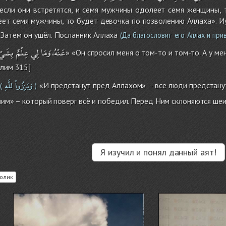
если они встретятся, и семя мужчины одолеет семя женщины, 
т семя мужчины, то будет девочка по позволению Аллаха». Иуд
 Затем он ушёл. Посланник Аллаха
(Да благословит его Аллах и при
عَنْهُ،
وَمَا
لِي
عِلْمٌ
بِشَيْ
» «Он спросил меня о том-то и том-то. А у ме
слим 315]
وَبَرَزُواْ
للَّهِ
«И предстанут пред Аллахом» – все люди предстану
(
)
м» – который поверг всё и победил. Перед Ним склоняются шеи 
Я изучил и понял данный аят!
олик