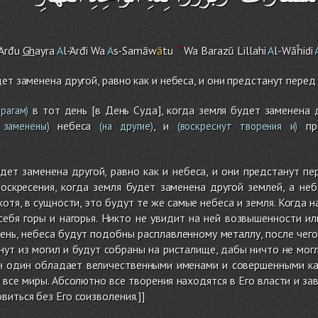
'Arđu
Gh
ayra
A
l-'Arđi Wa
A
s-Samāw
ā
tu
Wa Barazū Lillahi
A
l-Wāĥidi
дет заменена другой, равно как и небеса, и они предстанут пер
в тот день [в День Суда], когда земля будет заменена д
рагам)
небеса
, и
пре
 заменены)
(на другие)
(воскреснут творения и)
дет заменена другой, равно как и небеса, и они предстанут п
оскресения, когда земля будет заменена другой землей, а неб
хотя, в сущности, это будут те же самые небеса и земля. Когда
себя горы и нагорья. Никто не увидит на ней возвышенности ил
ень, небеса будут подобны расплавленному металлу, после чег
нут из могил и будут собраны на ристалище, дабы ничто не могл
н один обладает величественными именами и совершенными кач
все миры. Абсолютно все творения находятся в Его власти и зави
виться без Его соизволения.]]