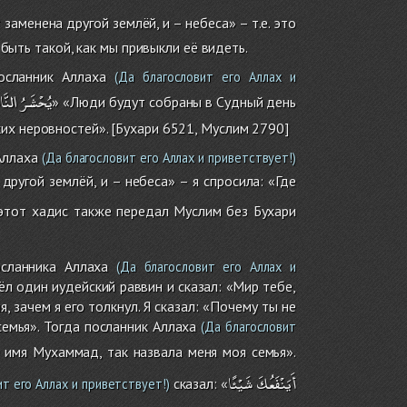
заменена другой землёй, и – небеса» – т.е. это
 быть такой, как мы привыкли её видеть.
осланник Аллаха
(Да благословит его Аллах и
يُحْشَرُ
النَّ
» «Люди будут собраны в Судный день
их неровностей». [Бухари 6521, Муслим 2790]
Аллаха
(Да благословит его Аллах и приветствует!)
другой землёй, и – небеса» – я спросила: «Где
тот хадис также передал Муслим без Бухари
сланника Аллаха
(Да благословит его Аллах и
ёл один иудейский раввин и сказал: «Мир тебе,
я, зачем я его толкнул. Я сказал: «Почему ты не
семья». Тогда посланник Аллаха
(Да благословит
 имя Мухаммад, так назвала меня моя семья».
أَيَنْفَعُكَ
شَيْئًا
сказал: «
т его Аллах и приветствует!)