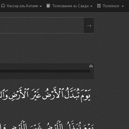
Нассир аль-Катами
Толкование ас-Саади
Полезное
→
يَوْمَ تُبَدَّلُ الْأَرْضُ غَيْرَ الْأَرْضِ وَا