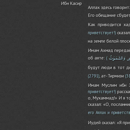
Ибн Касир
Аллах здесь говорит
Его обещание сбудетс
Как приводится ха
сказал
приветствует!)
на земле белой плос
Имам Ахмад передаёт
ْضِ
وَالسَّمَـوَتُ
об аяте:
(
будут люди в тот де
, ат-Тирмизи
(2791)
(3
Имам Муслим ибн Х
расска
приветствует!)
о, Мухаммад!» И я то
сказал: «О, посланн
его Аллах и приветств
Иудей сказал: «Я пр