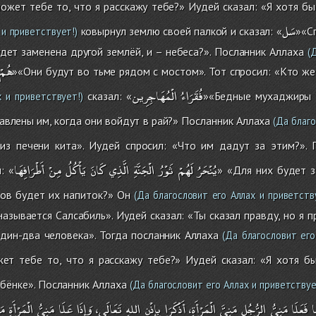
ожет тебе то, что я расскажу тебе?» Иудей сказал: «Я хотя б
سَل
ковырнул землю своей палкой и сказал: «
»«С
 и приветствует!)
удет заменена другой землёй, и – небеса?». Посланник Аллаха
(Д
هُمْ
»«Они будут во тьме рядом с мостом». Тот спросил: «Кто ж
فُقَرَاءُ
الْمُهَاجِرِين
сказал: «
»«Бедные мухаджиры
х и приветствует!)
авлены им, когда они войдут в рай?» Посланник Аллаха
(Да благо
из печени кита». Иудей спросил: «Что им дадут за этим?».
يُنْحَرُ
لَهُمْ
ثَوْرُ
الْجَنَّةِ
الَّذِي
كَانَ
يَأْكُلُ
مِنْ
أَطْرَافِهَا
: «
» «Для них будет з
ков будет их напиток?» Он
(Да благословит его Аллах и приветств
называется Салсабиль». Иудей сказал: «Ты сказал правду, но я 
дин-два человека». Тогда посланник Аллаха
(Да благословит его
ет тебе то, что я расскажу тебе?» Иудей сказал: «Я хотя бы
бёнке». Посланник Аллаха
(Да благословит его Аллах и приветствуе
ا
فَعَلَا
مَنِيُّ
الرُّجُلِ
مَنِيَّ
الْمَرْأَةِ،
أَذْكَرَا
بِإِذْنِ
اللهِ
تَعَالَى،
وَإِذَا
عَلَا
مَنِيُّ
الْمَرْأَةِ
مَ