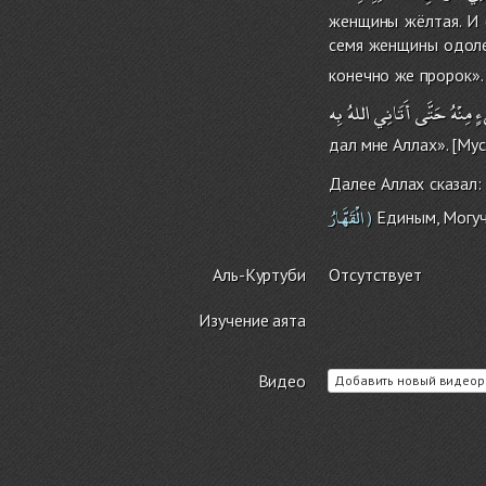
женщины жёлтая. И 
семя женщины одолее
конечно же пророк».
ءٍ
مِنْهُ
حَتَّى
أَتَانِي
اللهُ
بِه
дал мне Аллах». [Му
Далее Аллах сказал:
الْقَهَّارُ
Единым, Могучи
)
Аль-Куртуби
Отсутствует
Изучение аята
Видео
Добавить новый видеор