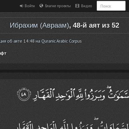
Войти
Благие проекты
Видео
Ибрахим (Авраам)
, 48-й аят из 52
я об аяте 14:48 на Quranic Arabic Corpus
ифт
لسَّمَاوَاتُ ۖ وَبَرَزُوا لِلَّهِ الْوَاحِدِ الْقَهَّارِ