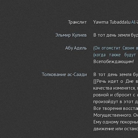
Транслит
Yawma Tubaddalu
A
l-
Эльмир Кулиев
В тот день земля бу
Абу Адель
(Он отомстит Своим в
(когда также будут
Всепобеждающим!
Толкование ас-Саади
В тот день земля бу
[[Речь идет о Дне в
качества изменятся, 
ровной и сбросит с 
произойдут в этот д
Все творения восста
Могущественного. О
Ему одному покорны 
движение или остано