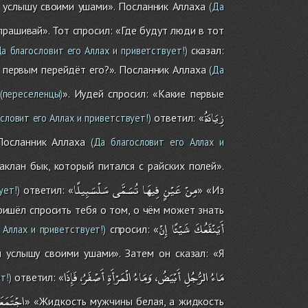
ы услышу своими ушами». Посланник Аллаха
(Да
прашивай». Тот спросил: «Где будут люди в тот
сказал:
а благословит его Аллах и приветствует!)
е первым перейдёт его?». Посланник Аллаха
(Да
». Иудей спросил: «Какие первые
(переселенцы)
زِيَادَةُ
ответил: «
словит его Аллах и приветствует!)
 Посланник Аллаха
(Да благословит его Аллах и
аклан бык, который питался с райских полей».
مِنْ
عَيْنٍ
فِيهَا
تُسَمَّى
سَلْسَبِيلًا
ответил: «
» «Из
ует!)
пришёл спросить тебя о том, о чём может знать
أَيَنْفَعُكَ
شَيْئًا
إِنْ
спросил: «
 Аллах и приветствует!)
 услышу своими ушами». Затем он сказал: «Я
مَاءُ
الرُّجُلِ
أَبْيَضُ،
وَمَاءُ
الْمَرْأَةِ
أَصْفَرُ،
فَإِذَا
ответил: «
т!)
اجْتَمَعَ
» «Жидкость мужчины белая, а жидкость