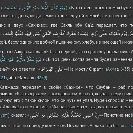
يَوْمَ
تُبَدَّلُ
الاٌّرْضُ
غَيْرَ
الاٌّرْضِ
وَالسَّمَـوَتُ
:
«В тот день, когда земля будет 
(
)
я в тот день, когда земля станет другой землёй, т.е. перестанет
дис в двух «Сахихах», где Сахль ибн Са’д передаёт, что п
اسُ
يَوْمَ
الْقِيَامَةِ
عَلَى
أَرْضٍ
بَيْضَاءَ
عَفْرَاءَ
كَقُرْصَةِ
النَّقِيِّ
لَيْسَ
فِيهَا
مَعْلَمٌ
لِأَحَد
: «
кой, бесплодной, подобной пшеничному хлебу, не имеющей никак
, что Аиша сказала: «Я была первой, кто спросил у посланника 
يَوْمَ
تُبَدَّلُ
الاٌّرْضُ
غَيْرَ
الاٌّر
«В тот день, когда земля будет заменена 
)
عَلَى
الصِّرَاط
нь?» он ответил: «
»«На мосту Сират».
э
(Ахмад 6/35)
, ибн Маджах
.
121)
(4279)
аджадж передаёт в своём «Сахихе», что Саубан – раб по
зывал: «Я стоял рядом с посланником Аллаха, когда к нему приш
лкнул его с такой силой, что он чуть не упал. Иудей спросил мен
ик Аллаха?» он ответил: «Мы называем его так, как назвала его 
إِنَّ
اسْمِي
مُحَمَّدٌ
الَّذِي
سَمَّانِي
بِهِ
أهْلِي
сказал: «
»«Поистине моё
ует!)
ишёл к тебе по поводу кое-чего». Посланник Аллаха
(Да благослови