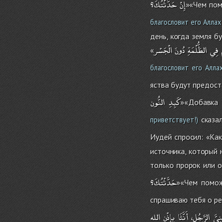
إِنْ
حَدَّثْتُكَ؟
»«Чем пом
благословит его Аллах
день, когда земля б
فِي
الظُّلْمَةِ
دُونَ
الْجَسْر
«
благословит его Алла
яства будут предост
كَبِدِ
النُّون
»«Добавка 
сказал
приветствует!)
Иудей спросил: «Ка
источника, который 
только пророк или о
حَدَّثْتُكَ؟
»«Чем помож
спрашиваю тебя о ре
نِيَّ
الرَّجُلِ،
أَنَّثَا
بِإِذْنِ
الله