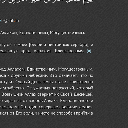
A
l-Qahh
ā
r
i
ед Аллахом, Единственным, Могущественным.
ругой землей [белой и чистой как серебро], и
дстанут пред Аллахом, Единственным
(и)
еред Аллахом, Единственным, Могущественным.
еса - другими небесами. Это означает, что их
 наступит Судный день, земля станет совершенно
и углубления. От ужасных потрясений, который
о Всевышний Аллах свернет их Своей Десницей.
о укрыться от взоров Аллаха, Единственного и
ествами. Он один совершает великие деяния.
сят от Его воли, и никто не способен прийти в