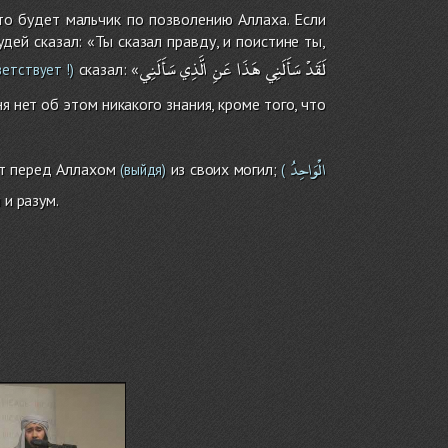
то будет мальчик по позволению Аллаха. Если
ей сказал: «Ты сказал правду, и поистине ты,
لَقَدْ
سَأَلَنِي
هَذَا
عَنِ
الَّذِي
سَأَلَنِي
сказал: «
ветствует !)
ня нет об этом никакого знания, кроме того, что
الْوَاحِدُ
т перед Аллахом
из своих могил;
(выйдя)
(
и разум.