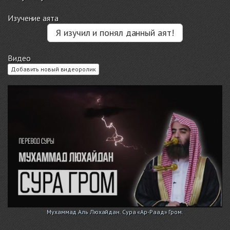
Изучение аята
Я изучил и понял данный аят!
Видео
Добавить новый видеоролик
Мухаммад Аль Люхайдан. Сура «Ар-Раад» Гром.