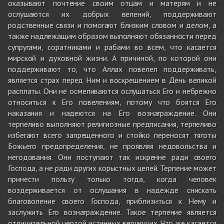
оказывают почтение своим отцам и матерям и не
ослушаются их добрых велений, поддерживают
родственные связи и помогают близким словом и делом, а
также надлежащим образом выполняют обязанности перед
супругами, соратниками и рабами во всем, что касается
мирской и духовной жизни. А причиной, по которой они
поддерживают то, что Аллах повелел поддерживать,
является страх перед Ним и воскрешением в День великой
расплаты. Они не осмеливаются ослушаться Его и небрежно
относиться к Его повелениям, потому что боятся Его
наказания и надеются на Его вознаграждение. Они
терпеливо выполняют религиозные предписания, терпеливо
избегают всего запрещенного и стойко переносят тяготы
Божьего предопределения, не проявляя недовольства и
негодования. Они поступают так искренне ради своего
Господа, а не ради других корыстных целей. Терпение может
принести пользу только тогда, когда человек
воздерживается от ослушания в надежде снискать
благоволение своего Господа, приблизиться к Нему и
заслужить Его вознаграждение. Такое терпение является
отличительной чертой истинных верующих. Что же касается