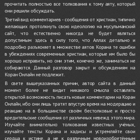
прочитать полностью все толкования к тому аяту, который
они решили обсуждать.
Третий вид комментариев - сообщения от христиан, типично
желающих протолкнуть свою идеологию на мусульманский
сайт, что естественно никогда не будет являться
допустимым здесь в силу того, что Аллах детально и
подробно разъясняет в множестве аятов Корана те ошибки
в убеждениях современных христиан, которые им было бы
хорошо исправить, но они этим, конечно же, заниматься не
собираются. Данный разговор закрыт и обсуждениям на
Коран Онлайн не подлежит.
В свете вышеуказанных причин, автор сайта в данный
момент более не видит никакого смысла оставлять
открытой возможность писать новые комментарии на Коран
Онлайн, ибо они лишь тратят впустую время на модерацию и
реакцию на в большинстве своём бестолковые и просто
вредительские сообщения от различных невежд этого мира.
Изучайте внимательно толкования известных учёных,
изучайте тексты Корана и хадисы и устремляйте свои
сердца к истине, а не к различным новоизобретённым