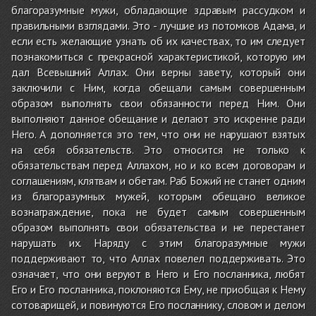
благоразумные мужи, обладающие здравым рассудком и
правильными взглядами. Это - лучшие из потомков Адама, и
если есть желающие узнать об их качествах, то им следует
познакомиться с прекрасной характеристикой, которую им
дал Всевышний Аллах. Они верны завету, который они
заключили с Ним, когда обещали самым совершенным
образом выполнять свои обязанности перед Ним. Они
выполняют данное обещание и делают это искренне ради
Него. А дополняется это тем, что они не нарушают взятых
на себя обязательств. Это относится не только к
обязательствам перед Аллахом, но и ко всем договорам и
соглашениям, клятвам и обетам. Раб Божий не станет одним
из благоразумных мужей, которым обещано великое
вознаграждение, пока не будет самым совершенным
образом выполнять свои обязательства и не перестанет
нарушать их. Наряду с этим благоразумные мужи
поддерживают то, что Аллах повелел поддерживать. Это
означает, что они веруют в Него и Его посланника, любят
Его и Его посланника, поклоняются Ему, не приобщая к Нему
сотоварищей, и повинуются Его посланнику, словом и делом