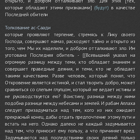
открыто, и добром отталкивают зло. Для этих [тех,
которые обладают этими признаками]
в качестве
(будут)
Последней обители
Толкование ас-Саади
которые проявляют терпение, стремясь к Лику своего
Господа, совершают намаз, расходуют тайно и открыто из
того, чем Мы их наделили, и добром отталкивают зло. Им
уготована Последняя обитель - [[Всевышний указал на
огромную разницу между теми, кто обладает знанием и
совершает праведные деяния, и теми, кто не обладает
такими качествами. Разве человек, который понял, что
Откровение является истиной, и стал творить добро, может
сравниться со слепым глупцом, который не ведает истины и
не руководствуется ею? Воистину, разница между ними
подобна разнице между небесами и землей. И рабам Аллаха
следует призадуматься над тем, кого из них ожидает
прекрасный конец, дабы отдать предпочтение этому пути и
встать на него. Однако далеко не каждый задумывается
над тем, что приносит ему пользу, а что причиняет вред.
Задумываются над последствиями своих деяний только