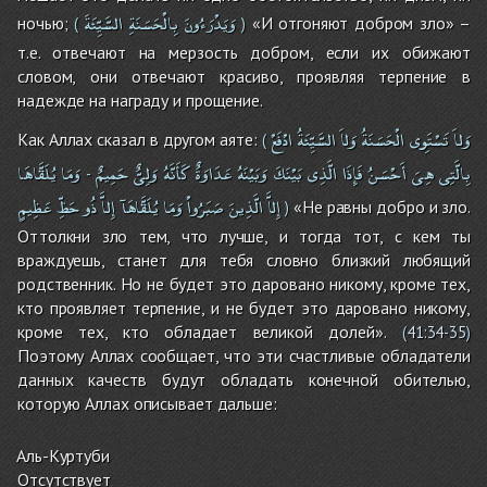
وَيَدْرَءُونَ
بِالْحَسَنَةِ
السَّيِّئَةَ
ночью;
«И отгоняют добром зло» –
(
)
т.е. отвечают на мерзость добром, если их обижают
словом, они отвечают красиво, проявляя терпение в
надежде на награду и прощение.
وَلاَ
تَسْتَوِى
الْحَسَنَةُ
وَلاَ
السَّيِّئَةُ
ادْفَعْ
Как Аллах сказал в другом аяте:
(
بِالَّتِى
هِىَ
أَحْسَنُ
فَإِذَا
الَّذِى
بَيْنَكَ
وَبَيْنَهُ
عَدَاوَةٌ
كَأَنَّهُ
وَلِىٌّ
حَمِيمٌ
وَمَا
يُلَقَّاهَا
-
إِلاَّ
الَّذِينَ
صَبَرُواْ
وَمَا
يُلَقَّاهَآ
إِلاَّ
ذُو
حَظِّ
عَظِيمٍ
«Не равны добро и зло.
)
Оттолкни зло тем, что лучше, и тогда тот, с кем ты
враждуешь, станет для тебя словно близкий любящий
родственник. Но не будет это даровано никому, кроме тех,
кто проявляет терпение, и не будет это даровано никому,
кроме тех, кто обладает великой долей».
(
41:34-35
)
Поэтому Аллах сообщает, что эти счастливые обладатели
данных качеств будут обладать конечной обителью,
которую Аллах описывает дальше:
Аль-Куртуби
Отсутствует