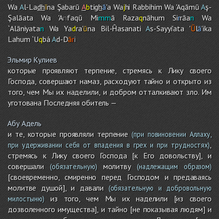
Wa
A
l-La
dh
ī
na Şabarū
A
b
ti
gh
ā
'a Wa
j
hi Rabbihi
m
Wa 'Aqāmū
A
ş-
Şalāata Wa 'A
n
faqū Mi
mm
ā Raza
q
nāhu
m
Si
r
rāa
n
Wa
`Alāniyata
n
Wa Ya
d
ra'
ū
na Bil-Ĥasanati
A
s-Sayyi'ata '
Ū
l
ā
'ika
Lahu
m
`U
q
bá
A
d-D
ā
r
i
Эльмир Кулиев
которые проявляют терпение, стремясь к Лику своего
Господа, совершают намаз, расходуют тайно и открыто из
того, чем Мы их наделили, и добром отталкивают зло. Им
уготована Последняя обитель —
Абу Адель
и те, которые проявляли терпение
(при повиновении Аллаху,
,
при удерживании себя от впадения в грех и при трудностях)
стремясь к Лику своего Господа [к Его довольству], и
совершали
молитву
(обязательную)
(надлежащим образом)
[своевременно, смиренно перед Господом и предаваясь
молитве душой], и давали
(обязательную и добровольную
из того, чем Мы их наделили [из своего
милостыню)
дозволенного имущества], и тайно [не показывая людям] и