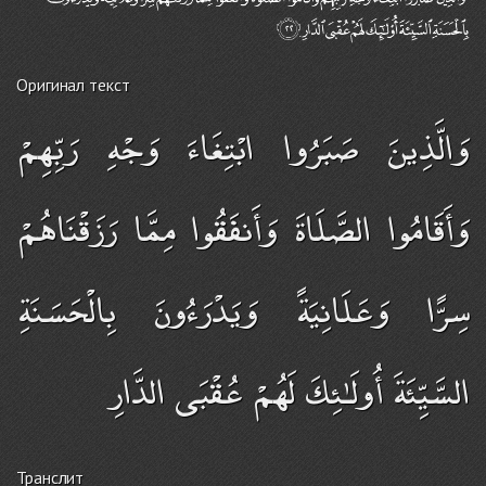
Оригинал текст
وَالَّذِينَ صَبَرُوا ابْتِغَاءَ وَجْهِ رَبِّهِمْ
وَأَقَامُوا الصَّلَاةَ وَأَنفَقُوا مِمَّا رَزَقْنَاهُمْ
سِرًّا وَعَلَانِيَةً وَيَدْرَءُونَ بِالْحَسَنَةِ
السَّيِّئَةَ أُولَـٰئِكَ لَهُمْ عُقْبَى الدَّارِ
Транслит