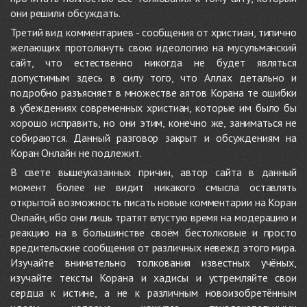
они решили обсуждать.
Третий вид комментариев - сообщения от христиан, типично
желающих протолкнуть свою идеологию на мусульманский
сайт, что естественно никогда не будет являться
допустимым здесь в силу того, что Аллах детально и
подробно разъясняет в множестве аятов Корана те ошибки
в убеждениях современных христиан, которые им было бы
хорошо исправить, но они этим, конечно же, заниматься не
собираются. Данный разговор закрыт и обсуждениям на
Коран Онлайн не подлежит.
В свете вышеуказанных причин, автор сайта в данный
момент более не видит никакого смысла оставлять
открытой возможность писать новые комментарии на Коран
Онлайн, ибо они лишь тратят впустую время на модерацию и
реакцию на в большинстве своём бестолковые и просто
вредительские сообщения от различных невежд этого мира.
Изучайте внимательно толкования известных учёных,
изучайте тексты Корана и хадисы и устремляйте свои
сердца к истине, а не к различным новоизобретённым