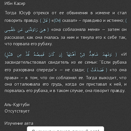
Ибн Касир
Тогда Юсуф отрекся от ее обвинения в измене и стал
قَالَ
говорить правду.
«
сказал» – правдиво и истинно;
(
)
(Он)
(
هِىَ
رَاوَدَتْنِى
عَن
نـَّفْسِى
«она соблазняла меня» — затем он
)
рассказал, как она гналась за ним и тянула его к себе так,
что порвала его рубаху.
وَشَهِدَ
شَاهِدٌ
مِّنْ
أَهْلِهَآ
إِن
كَانَ
قَمِيصُهُ
قُدَّ
مِن
قـُبُلٍ
«И
(
)
засвидетельствовал свидетель из ее семьи: ‘‘Если рубаха
فَصَدَقَتْ
его разорвана спереди’’» — не сзади;
«то она
(
)
права» — в том, что он соблазнял ее. Тогда выходит, что
она отталкивала его грудь, когда он приставал к ней, и
порвалась его рубаха, и в таком случае, она говорит правду.
Аль-Куртуби
Отсутствует
Изучение аята