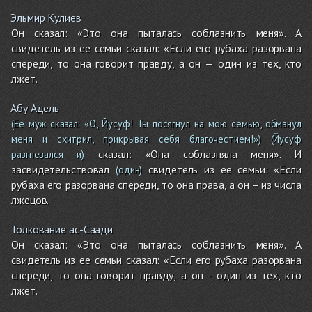
Эльмир Кулиев
Он сказал: «Это она пыталась соблазнить меня». А
свидетель из ее семьи сказал: «Если его рубаха разорвана
спереди, то она говорит правду, а он — один из тех, кто
лжет.
Абу Адель
(Ее муж сказал: «О, Йусуф! Ты посягнул на мою семью, обманул
меня и схитрил, прикрывая себя благочестием!»)
(Йусуф
сказал: «Она соблазняла меня». И
разгневался и)
засвидетельствовал
свидетель из ее семьи: «Если
(один)
рубаха его разорвана спереди, то она права, а он – из числа
лжецов.
Толкование ас-Саади
Он сказал: «Это она пыталась соблазнить меня». А
свидетель из ее семьи сказал: «Если его рубаха разорвана
спереди, то она говорит правду, а он - один из тех, кто
лжет.