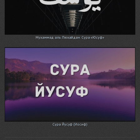
Мухаммад аль Люхайдан. Сура «Юсуф»
Сура Йусуф (Иосиф)