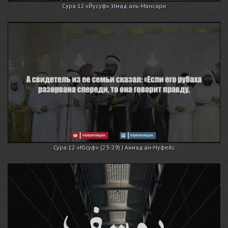
Сура 12 «Йусуф». Имад аль-Мансари
Сура 12 «Юсуф» (23-29) | Ахмад ан-Нуфейс