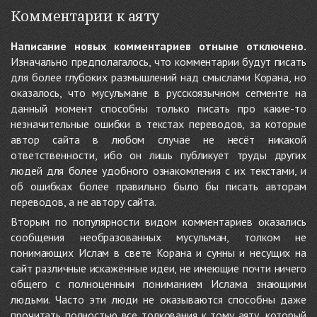
Комментарии к аяту
Написание новых комментариев отныне отключено.
Изначально предполагалось, что комментарии будут писать
для более глубоких размышлений над смыслами Корана, но
оказалось, что мусульмане в русскоязычном сегменте на
данный момент способны только писать про какие-то
незначительные ошибки в текстах переводов, за которые
автор сайта в любом случае не несёт никакой
ответственности, ибо он лишь публикует труды других
людей для более удобного ознакомления с их текстами, и
об ошибках более правильно было бы писать авторам
переводов, а не автору сайта.
Вторым по популярности видом комментариев оказались
сообщения необразованных мусульман, толком не
понимающих Ислам в свете Корана и сунны и несущих на
сайт различные искажённые идеи, не имеющие почти ничего
общего с полноценным пониманием Ислама знающими
людьми. Часто эти люди не оказываются способны даже
прочитать полностью все толкования к тому аяту, который