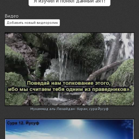
Я изучил и понял данный аят!
Видео
Добавить новый видеоролик
Мухаммад аль-Люхайдан - Коран, сура Йусуф