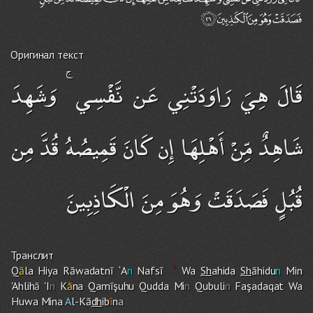
Оригинал текст
قَالَ هِيَ رَاوَدَتْنِي عَن نَّفْسِي ۚ وَشَهِدَ
شَاهِدٌ مِّنْ أَهْلِهَا إِن كَانَ قَمِيصُهُ قُدَّ مِن
قُبُلٍ فَصَدَقَتْ وَهُوَ مِنَ الْكَاذِبِينَ
Транслит
Q
ā
la Hiya Rāwadatnī `A
n
Nafsī
Wa
Sh
ahida
Sh
āhidu
n
Min
'Ahlih
ā
'I
n
K
ā
na Qamīşuh
u
Qudda Mi
n
Qubuli
n
Faşadaqat Wa
Huwa Mina
A
l-Kā
dh
ib
ī
n
a