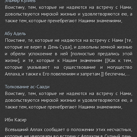
Эльмир Кулиев
Воистину, тем, которые не надеются на встречу с Нами,
довольствуются мирской жизнью и удовлетворяются ею, а
также тем, которые пренебрегают Нашими знамениями,
Абу Адель
Поистине, те, которые не надеются на встречу с Нами [те,
которые не верят в День Суда], и довольны земной жизнью
и обрели успокоение в ней [полностью предались этой
жизни], и те, которые к Нашим знамениям [[Как к тем,
которые указывают на существование и могущество
Аллаха, и также к Его повелениям и запретам.]] беспечны,...
Толкование ас-Саади
Воистину, тем, которые не надеются на встречу с Нами,
довольствуются мирской жизнью и удовлетворяются ею, а
также тем, которые пренебрегают Нашими знамениями,
Ибн Касир
Всевышний Аллах сообщает о положении этих несчастных,
которые не уверовали во встречу с Аллахом в Судный день.