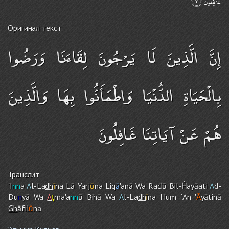
Оригинал текст
إِنَّ الَّذِينَ لَا يَرْجُونَ لِقَاءَنَا وَرَضُوا
بِالْحَيَاةِ الدُّنْيَا وَاطْمَأَنُّوا بِهَا وَالَّذِينَ
هُمْ عَنْ آيَاتِنَا غَافِلُونَ
Транслит
'I
nn
a
A
l-La
dh
ī
na Lā Yarj
ū
na Liq
ā
'anā Wa Rađū Bil-Ĥayāati
A
d-
Du
n
yā Wa
A
ţ
ma'a
nn
ū Bihā Wa
A
l-La
dh
ī
na Hu
m
`An '
Ā
yātinā
Gh
āfil
ū
n
a