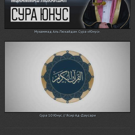
Мухаммад Аль Люхайдан. Сура «Юнус».
Сура 10 Юнус // Ясир Ад-Даусари