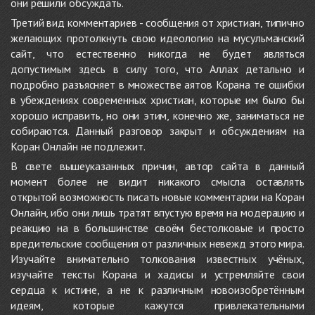
они решили обсуждать.
Третий вид комментариев - сообщения от христиан, типично
желающих протолкнуть свою идеологию на мусульманский
сайт, что естественно никогда не будет являться
допустимым здесь в силу того, что Аллах детально и
подробно разъясняет в множестве аятов Корана те ошибки
в убеждениях современных христиан, которые им было бы
хорошо исправить, но они этим, конечно же, заниматься не
собираются. Данный разговор закрыт и обсуждениям на
Коран Онлайн не подлежит.
В свете вышеуказанных причин, автор сайта в данный
момент более не видит никакого смысла оставлять
открытой возможность писать новые комментарии на Коран
Онлайн, ибо они лишь тратят впустую время на модерацию и
реакцию на в большинстве своём бестолковые и просто
вредительские сообщения от различных невежд этого мира.
Изучайте внимательно толкования известных учёных,
изучайте тексты Корана и хадисы и устремляйте свои
сердца к истине, а не к различным новоизобретённым
идеям, которые кажутся привлекательными