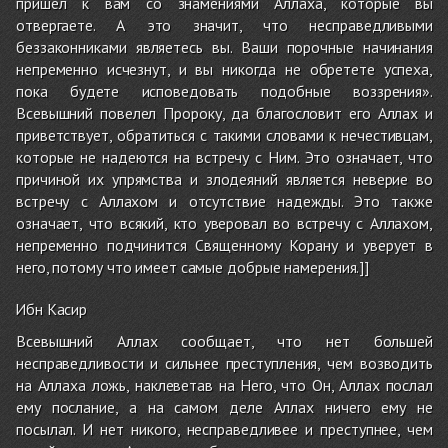
пришел к вам со знамениями Аллаха, которые вы
отвергаете. А это значит, что несправедливыми
беззаконниками являетесь вы. Ваши порочные начинания
непременно исчезнут, и вы никогда не обретете успеха,
пока будете исповедовать подобные воззрения».
Всевышний повелел Пророку, да благословит его Аллах и
приветствует, обратиться с такими словами к нечестивцам,
которые не надеются на встречу с Ним. Это означает, что
причиной их упрямства и злодеяний является неверие во
встречу с Аллахом и отсутствие надежды. Это также
означает, что всякий, кто уверовал во встречу с Аллахом,
непременно подчинится Священному Корану и уверует в
него, потому что имеет самые добрые намерения.]]
Ибн Касир
Всевышний Аллах сообщает, что нет большей
несправедливости и сильнее преступления, чем возводить
на Аллаха ложь, наклеветав на Него, что Он, Аллах послал
ему послание, а на самом деле Аллах ничего ему не
посылал. И нет никого, несправедливее и преступнее, чем