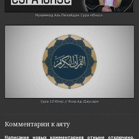
Мухаммад Аль Люхайдан. Сура «Юнус».
Сура 10 Юнус // Ясир Ад-Даусари
Комментарии к аяту
Написание новых комментариев отныне отключено.