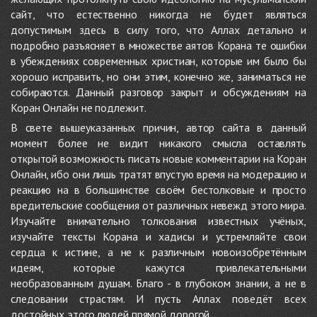
сайт, что естественно никогда не будет являться
допустимым здесь в силу того, что Аллах детально и
подробно разъясняет в множестве аятов Корана те ошибки
в убеждениях современных христиан, которые им было бы
хорошо исправить, но они этим, конечно же, заниматься не
собираются. Данный разговор закрыт и обсуждениям на
Коран Онлайн не подлежит.
В свете вышеуказанных причин, автор сайта в данный
момент более не видит никакого смысла оставлять
открытой возможность писать новые комментарии на Коран
Онлайн, ибо они лишь тратят впустую время на модерацию и
реакцию на в большинстве своём бестолковые и просто
вредительские сообщения от различных невежд этого мира.
Изучайте внимательно толкования известных учёных,
изучайте тексты Корана и хадисы и устремляйте свои
сердца к истине, а не к различным новоизобретённым
идеям, которые кажутся привлекательными
необразованным душам. Благо - в глубоком знании, а не в
следовании страстям. И пусть Аллах поведёт всех
достойных этого людей прямой дорогой.