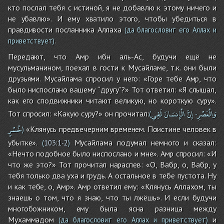
кто послал тебя с истиной, я не добавлю к этому ничего и
не убавлю». И ему хватило этого, чтобы убедиться в
правдивости посланника Аллаха
(да благословит его Аллах и
.
приветствует)
Передают, что Амр ибн аль-Ас, будучи ещё не
мусульманином, поехал в гости к Мусайламе, т.к. они были
друзьями. Мусайлама спросил у него: «Горе тебе Амр, что
было ниспослано вашему “другу”?» Тот ответил: «Я слышал,
как его сподвижники читают великую, но короткую суру».
وَالْعَصْرِ
إِنَّ
الْإِنسَانَ
لَفِي
Тот спросил: «Какую суру?» он прочитал:
(
-
خُسْرٍ
«Клянусь предвечерним временем. Поистине человек в
)
убытке».
Мусайлама подумал немного и сказал:
(
103:1-2
)
«Нечто подобное было ниспослано и мне». Амр спросил: «И
что же это?» Тот прочитал нараспев: «О, Вабр, о, Вабр, у
тебя только два уха и грудь. А остальное в тебе пустота. Ну
и как тебе, о, Амр». Амр ответил ему: «Клянусь Аллахом, ты
знаешь о том, что я знаю, что ты лжёшь». И если будучи
многобожником, ему была ясна разница между
Мухаммадом
и
(да благословит его Аллах и приветствует)