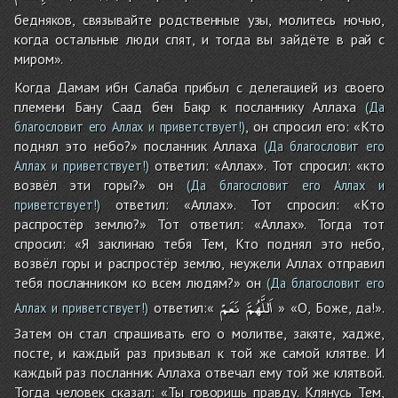
бедняков, связывайте родственные узы, молитесь ночью,
когда остальные люди спят, и тогда вы зайдёте в рай с
миром».
Когда Дамам ибн Салаба прибыл с делегацией из своего
племени Бану Саад бен Бакр к посланнику Аллаха
(Да
, он спросил его: «Кто
благословит его Аллах и приветствует!)
поднял это небо?» посланник Аллаха
(Да благословит его
ответил: «Аллах». Тот спросил: «кто
Аллах и приветствует!)
возвёл эти горы?» он
(Да благословит его Аллах и
ответил: «Аллах». Тот спросил: «Кто
приветствует!)
распростёр землю?» Тот ответил: «Аллах». Тогда тот
спросил: «Я заклинаю тебя Тем, Кто поднял это небо,
возвёл горы и распростёр землю, неужели Аллах отправил
тебя посланником ко всем людям?» он
(Да благословит его
اَللَّهُمَّ
نَعَمْ
ответил:«
» «О, Боже, да!».
Аллах и приветствует!)
Затем он стал спрашивать его о молитве, закяте, хадже,
посте, и каждый раз призывал к той же самой клятве. И
каждый раз посланник Аллаха отвечал ему той же клятвой.
Тогда человек сказал: «Ты говоришь правду. Клянусь Тем,