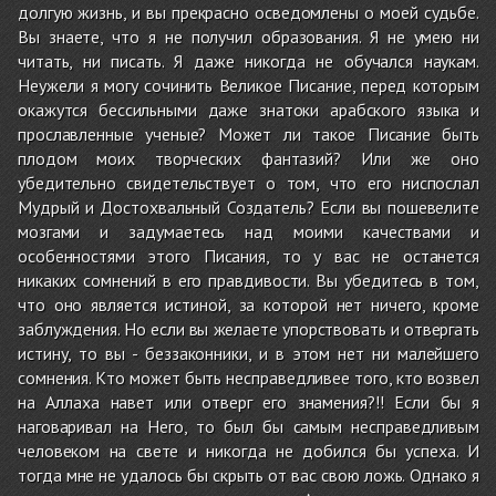
долгую жизнь, и вы прекрасно осведомлены о моей судьбе.
Вы знаете, что я не получил образования. Я не умею ни
читать, ни писать. Я даже никогда не обучался наукам.
Неужели я могу сочинить Великое Писание, перед которым
окажутся бессильными даже знатоки арабского языка и
прославленные ученые? Может ли такое Писание быть
плодом моих творческих фантазий? Или же оно
убедительно свидетельствует о том, что его ниспослал
Мудрый и Достохвальный Создатель? Если вы пошевелите
мозгами и задумаетесь над моими качествами и
особенностями этого Писания, то у вас не останется
никаких сомнений в его правдивости. Вы убедитесь в том,
что оно является истиной, за которой нет ничего, кроме
заблуждения. Но если вы желаете упорствовать и отвергать
истину, то вы - беззаконники, и в этом нет ни малейшего
сомнения. Кто может быть несправедливее того, кто возвел
на Аллаха навет или отверг его знамения?!! Если бы я
наговаривал на Него, то был бы самым несправедливым
человеком на свете и никогда не добился бы успеха. И
тогда мне не удалось бы скрыть от вас свою ложь. Однако я