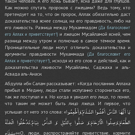
такой человек. А его ложь бывает, ясна даже для глупцов.
Как можно спутать пророков с лжецами? Ведь тому, кто
претендует на то, что он пророк, Аллах обязательно даст
доказательства яснее солнца, на его правдивость, либо на
его лживость. Разница между Мухаммадом
(Да благословит
и лжецом Мусайламой ясней, чем
его Аллах и приветствует!)
разница между утром и полночью в самое тёмное время.
Проницательные люди могут отличить доказательства и
аргументы правдивости Мухаммада
(Да благословит его
, исходя из его слов и действий, как и
Аллах и приветствует!)
доказательства лживости Мусайламы, Саджаха и аль-
Асвада аль-Анаси.
Абдулла ибн Салам рассказывает: «Когда посланник Аллаха
прибыл в Медину, люди стали испуганно сторониться его,
так же поступал и я. Но когда я увидел его лицо, то понял,
что таким не может быть лицо лжеца. И первое, что
يَا
أَيُّهَا
النَّاسُ
أَفْشُوا
السَّلَامُ
وَأَطْعِمُوا
услышал от него это слова: «
,
الطَّعَامَ
وَصِلُوا
الْأَرْحَامَ
وَ
صَلُّوا
بِاللَّيْلِ
وَ
الناَّسُ
نِيَامُ
تَدْخُلُوا
الْجَنَّةَ
,
,
,
بِسَلَام
»«О, люди, распространяйте приветствие, кормите