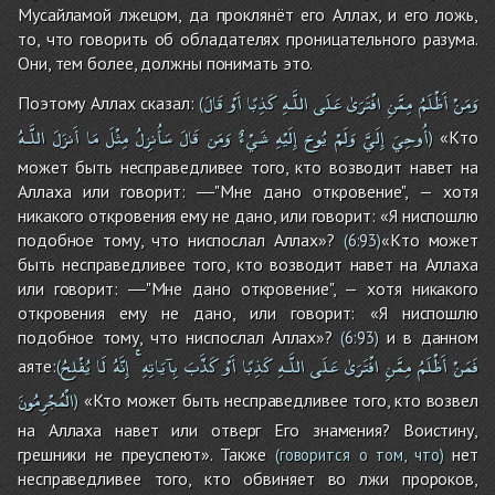
Мусайламой лжецом, да проклянёт его Аллах, и его ложь,
то, что говорить об обладателях проницательного разума.
Они, тем более, должны понимать это.
وَمَنْ
أَظْلَمُ
مِمَّنِ
افْتَرَىٰ
عَلَى
اللَّـهِ
كَذِبًا
أَوْ
قَالَ
Поэтому Аллах сказал:
(
أُوحِيَ
إِلَيَّ
وَلَمْ
يُوحَ
إِلَيْهِ
شَيْءٌ
وَمَن
قَالَ
سَأُنزِلُ
مِثْلَ
مَا
أَنزَلَ
اللَّـهُ
«Кто
)
может быть несправедливее того, кто возводит навет на
Аллаха или говорит: ―"Мне дано откровение", — хотя
никакого откровения ему не дано, или говорит: «Я ниспошлю
подобное тому, что ниспослал Аллах»?
«Кто может
(
6:93
)
быть несправедливее того, кто возводит навет на Аллаха
или говорит: ―"Мне дано откровение", — хотя никакого
откровения ему не дано, или говорит: «Я ниспошлю
подобное тому, что ниспослал Аллах»?
и в данном
(
6:93
)
فَمَنْ
أَظْلَمُ
مِمَّنِ
افْتَرَىٰ
عَلَى
اللَّـهِ
كَذِبًا
أَوْ
كَذَّبَ
بِآيَاتِهِ
إِنَّهُ
لَا
يُفْلِحُ
аяте:
(
الْمُجْرِمُونَ
«Кто может быть несправедливее того, кто возвел
)
на Аллаха навет или отверг Его знамения? Воистину,
грешники не преуспеют». Также
нет
(говорится о том, что)
несправедливее того, кто обвиняет во лжи пророков,