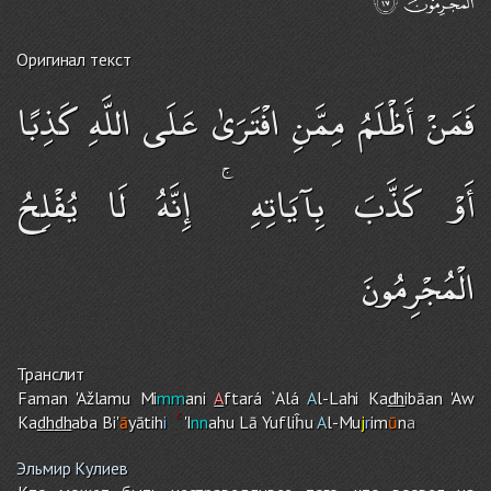
Оригинал текст
فَمَنْ أَظْلَمُ مِمَّنِ افْتَرَىٰ عَلَى اللَّهِ كَذِبًا
أَوْ كَذَّبَ بِآيَاتِهِ ۚ إِنَّهُ لَا يُفْلِحُ
الْمُجْرِمُونَ
Транслит
Faman 'Ažlamu Mi
mm
ani
A
ftará `Alá
A
l-Lah
i
Ka
dh
ibāan 'Aw
Ka
dh
dh
aba Bi'
ā
yātih
i
'I
nn
ahu Lā Yufliĥu
A
l-Mu
j
r
im
ū
n
a
Эльмир Кулиев