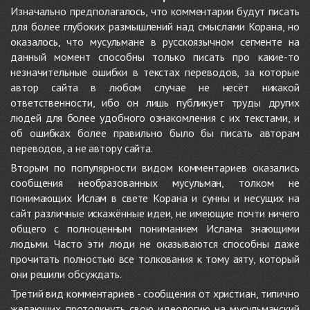
Изначально предполагалось, что комментарии будут писать
для более глубоких размышлений над смыслами Корана, но
оказалось, что мусульмане в русскоязычном сегменте на
данный момент способны только писать про какие-то
незначительные ошибки в текстах переводов, за которые
автор сайта в любом случае не несёт никакой
ответственности, ибо он лишь публикует труды других
людей для более удобного ознакомления с их текстами, и
об ошибках более правильно было бы писать авторам
переводов, а не автору сайта.
Вторым по популярности видом комментариев оказались
сообщения необразованных мусульман, толком не
понимающих Ислам в свете Корана и сунны и несущих на
сайт различные искажённые идеи, не имеющие почти ничего
общего с полноценным пониманием Ислама знающими
людьми. Часто эти люди не оказываются способны даже
прочитать полностью все толкования к тому аяту, который
они решили обсуждать.
Третий вид комментариев - сообщения от христиан, типично
желающих протолкнуть свою идеологию на мусульманский