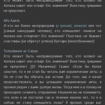
Кто может быть несправедливее того, кто возвел на
Аллаха навет или отверг Его знамения? Воистину, грешники
не преуспеют.
Абу Адель
И кто же более несправедлив
,
чем тот
(и грешен)
(нежели)
[самый наихудший человек], кто измышляет лживое на
Аллаха или отвергает Его знамения? Поистине, не бывают
счастливы [не обретут успеха] бунтари [многобожники]!
Толкование ас-Саади
Кто может быть несправедливее того, кто возвел на
Аллаха навет или отверг Его знамения? Воистину, грешники
не преуспеют. [[О Мухаммад! Скажи: «Если бы Аллах
захотел, то я не стал бы читать вам коранические аяты, а
Он не стал бы обучать вас истине. До того, как я начал
пророчествовать, а вы услышали коранические аяты, я
прожил рядом с вами долгую жизнь. Тогда мне и в голову не
приходило сочинять откровения. Неужели вы не понимаете,
что если я не поступал так в течение многих лет, то я и
сейчас не стану измышлять ложь? Я прожил среди вас