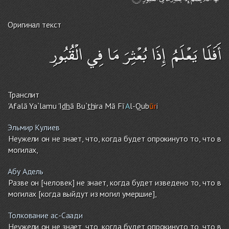
Оригинал текст
أَفَلَا يَعْلَمُ إِذَا بُعْثِرَ مَا فِي الْقُبُورِ
Транслит
'Afalā Ya`lamu 'I
dh
ā Bu`
th
i
r
a Mā Fī
A
l-Qub
ū
r
i
Эльмир Кулиев
Неужели он не знает, что, когда будет опрокинуто то, что в
могилах,
Абу Адель
Разве он [человек] не знает, когда будет изведено то, что в
могилах [когда выйдут из могил умершие],
Толкование ас-Саади
Неужели он не знает, что, когда будет опрокинуто то, что в