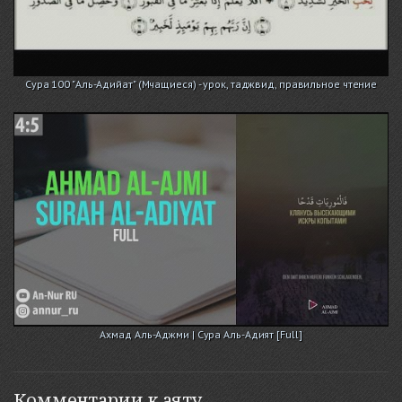
Сура 100 "Аль-Адийат" (Мчащиеся) - урок, таджвид, правильное чтение
Ахмад Аль-Аджми | Сура Аль-Адият [Full]
Комментарии к аяту