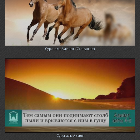
Сура аль-Адийат (Скачущие)
Сура аль-Адият