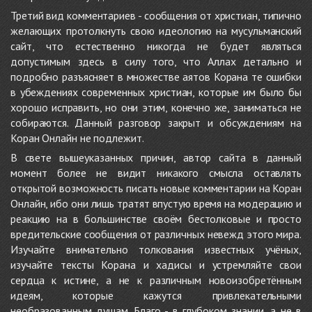
Третий вид комментариев - сообщения от христиан, типично
желающих протолкнуть свою идеологию на мусульманский
сайт, что естественно никогда не будет являться
допустимым здесь в силу того, что Аллах детально и
подробно разъясняет в множестве аятов Корана те ошибки
в убеждениях современных христиан, которые им было бы
хорошо исправить, но они этим, конечно же, заниматься не
собираются. Данный разговор закрыт и обсуждениям на
Коран Онлайн не подлежит.
В свете вышеуказанных причин, автор сайта в данный
момент более не видит никакого смысла оставлять
открытой возможность писать новые комментарии на Коран
Онлайн, ибо они лишь тратят впустую время на модерацию и
реакцию на в большинстве своём бестолковые и просто
вредительские сообщения от различных невежд этого мира.
Изучайте внимательно толкования известных учёных,
изучайте тексты Корана и хадисы и устремляйте свои
сердца к истине, а не к различным новоизобретённым
идеям, которые кажутся привлекательными
необразованным душам. Благо - в глубоком знании, а не в